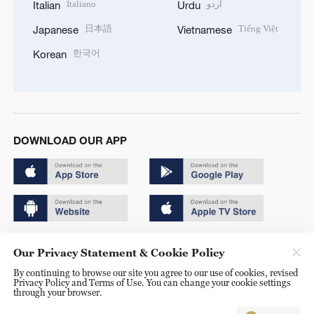
Italiano
اردو
Italian
Urdu
日本語
Tiếng Việt
Japanese
Vietnamese
한국어
Korean
DOWNLOAD OUR APP
Copyright © 2024 CGTN.
Our Privacy Statement & Cookie Policy
京ICP备20000184号
By continuing to browse our site you agree to our use of cookies, revised
Privacy Policy and Terms of Use. You can change your cookie settings
京公网安备 11010502050052号
through your browser.
Disinformation report hotline: 010-85061466