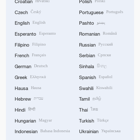
Hrvatski
Polski
Croatian
Polish
Český
Português
Czech
Portuguese
English
پښتو
English
Pashto
Esperanto
Română
Esperanto
Romanian
Filipino
Русский
Filipino
Russian
Français
Српски
French
Serbian
Deutsch
සිංහල
German
Sinhala
Ελληνικά
Español
Greek
Spanish
Hausa
Kiswahili
Hausa
Swahili
עברית
தமிழ்
Hebrew
Tamil
हिन्दी
ไทย
Hindi
Thai
Magyar
Türkçe
Hungarian
Turkish
Bahasa Indonesia
Українська
Indonesian
Ukrainian