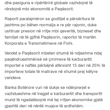
dhe pasiguria e ripërtërirë globale vazhdojnë të
rëndojnë mbi ekonomitë e Paqësorit.
Raporti paralajmëron se goditjet e përsëritura të
jashtme po bëhen normalja e re për rajonin, duke
ushtruar presion në rritje mbi qeveritë, bizneset dhe
familjet në të gjithë Paqësorin, raportoi të martën
Korporata e Transmetimeve në Fixhi.
Vendet e Paqësorit mbeten shumë të ndjeshme ndaj
paqëndrueshmërisë së çmimeve të karburantit.
Importet e naftës përbëjnë afërsisht 15 deri në 25% të
importeve totale të mallrave në shumë prej këtyre
vendeve.
Banka Botërore vuri në dukje se ndërprerjet e
vazhdueshme në tregjet e karburantit dhe transportit
mund të ngadalësojnë më tej rritjen ekonomike gjatë
gjashtë deri në nëntë muajve të ardhshëm.