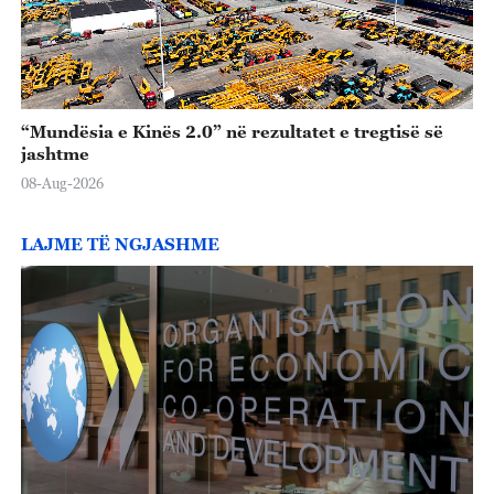
“Mundësia e Kinës 2.0” në rezultatet e tregtisë së
jashtme
08-Aug-2026
LAJME TË NGJASHME