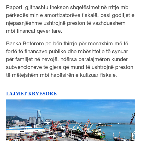
Raporti gjithashtu thekson shqetësimet në rritje mbi
përkeqësimin e amortizatorëve fiskalë, pasi goditjet e
njëpasnjëshme ushtrojnë presion të vazhdueshëm
mbi financat qeveritare.
Banka Botërore po bën thirrje për menaxhim më të
fortë të financave publike dhe mbështetje të synuar
për familjet në nevojë, ndërsa paralajmëron kundër
subvencioneve të gjera që mund të ushtrojnë presion
të mëtejshëm mbi hapësirën e kufizuar fiskale.
LAJMET KRYESORE