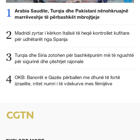
1
Arabia Saudite, Turqia dhe Pakistani nënshkruajnë
marrëveshje të përbashkët mbrojtjeje
2
Madridi zyrtar i kërkon Italisë të heqë kontrollet kufitare
për udhëtarët nga Spanja
3
Turqia dhe Siria zotohen për bashkëpunim më të ngushtë
për sigurinë dhe çështjet rajonale
4
OKB: Banorët e Gazës përballen me dhunë të fortë
izraelite, rritet numri i të vdekurve mes fëmijëve