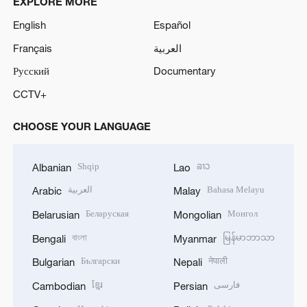
EXPLORE MORE
English
Español
Français
العربية
Русский
Documentary
CCTV+
CHOOSE YOUR LANGUAGE
Shqip
ລາວ
Albanian
Lao
العربية
Bahasa Melayu
Arabic
Malay
Беларуская
Монгол
Belarusian
Mongolian
বাংলা
မြန်မာဘာသာ
Bengali
Myanmar
Български
नेपाली
Bulgarian
Nepali
ខ្មែរ
فارسی
Cambodian
Persian