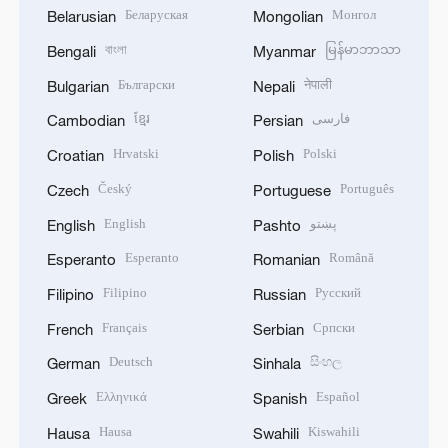
Беларуская
Монгол
Belarusian
Mongolian
বাংলা
မြန်မာဘာသာ
Bengali
Myanmar
Български
नेपाली
Bulgarian
Nepali
ខ្មែរ
فارسی
Cambodian
Persian
Hrvatski
Polski
Croatian
Polish
Český
Português
Czech
Portuguese
English
پښتو
English
Pashto
Esperanto
Română
Esperanto
Romanian
Filipino
Русский
Filipino
Russian
Français
Српски
French
Serbian
Deutsch
සිංහල
German
Sinhala
Ελληνικά
Español
Greek
Spanish
Hausa
Kiswahili
Hausa
Swahili