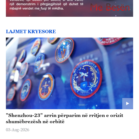
LAJMET KRYESORE
"Shenzhou-23" arrin përparim në rritjen e orizit
shumëbrezësh në orbitë
03-Aug-2026