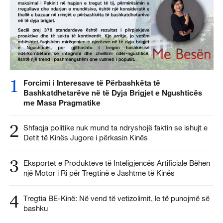
1
Forcimi i Interesave të Përbashkëta të
Bashkatdhetarëve në të Dyja Brigjet e Ngushticës
me Masa Pragmatike
2
Shfaqja politike nuk mund ta ndryshojë faktin se ishujt e
Detit të Kinës Jugore i përkasin Kinës
3
Eksportet e Produkteve të Inteligjencës Artificiale Bëhen
një Motor i Ri për Tregtinë e Jashtme të Kinës
4
Tregtia BE-Kinë: Në vend të vetizolimit, le të punojmë së
bashku