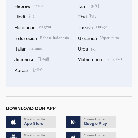
עברית
தமிழ்
Hebrew
Tamil
हिन्दी
ไทย
Hindi
Thai
Magyar
Türkçe
Hungarian
Turkish
Bahasa Indonesia
Українська
Indonesian
Ukrainian
Italiano
اردو
Italian
Urdu
日本語
Tiếng Việt
Japanese
Vietnamese
한국어
Korean
DOWNLOAD OUR APP