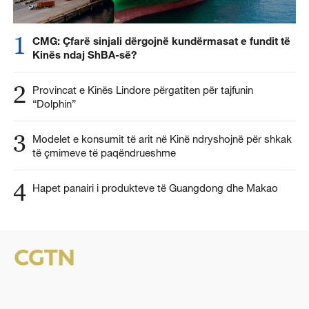
1
CMG: Çfarë sinjali dërgojnë kundërmasat e fundit të
Kinës ndaj ShBA-së?
2
Provincat e Kinës Lindore përgatiten për tajfunin
“Dolphin”
3
Modelet e konsumit të arit në Kinë ndryshojnë për shkak
të çmimeve të paqëndrueshme
4
Hapet panairi i produkteve të Guangdong dhe Makao