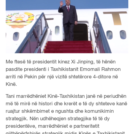
Me ftesë të presidentit kinez Xi Jinping, të hënën
pasdite presidenti i Taxhikistanit Emomali Rahmon
arriti në Pekin për një vizitë shtetërore 4-ditore në
Kinë.
Tani marrëdhëniet Kinë-Taxhikistan janë në periudhën
më të mirë në histori dhe krerët e të dy shteteve kanë
ruajtur shkëmbimet e ngushta dhe komunikimin
strategjik. Nën udhëheqjen strategjike të të dy
presidentëve, marrëdhëniet e partneritetit
gjithëpërfshirës strategjik midis Kinës e Taxhikistanit