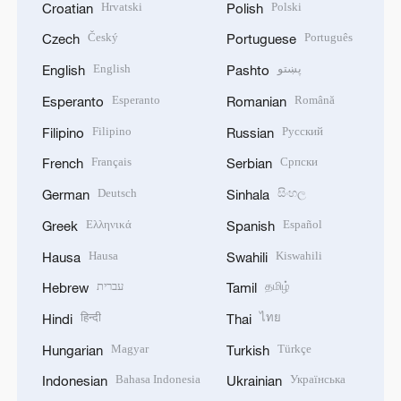
Hrvatski
Polski
Croatian
Polish
Český
Português
Czech
Portuguese
English
پښتو
English
Pashto
Esperanto
Română
Esperanto
Romanian
Filipino
Русский
Filipino
Russian
Français
Српски
French
Serbian
Deutsch
සිංහල
German
Sinhala
Ελληνικά
Español
Greek
Spanish
Hausa
Kiswahili
Hausa
Swahili
עברית
தமிழ்
Hebrew
Tamil
हिन्दी
ไทย
Hindi
Thai
Magyar
Türkçe
Hungarian
Turkish
Bahasa Indonesia
Українська
Indonesian
Ukrainian