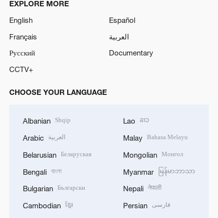
EXPLORE MORE
English
Español
Français
العربية
Русский
Documentary
CCTV+
CHOOSE YOUR LANGUAGE
Shqip
ລາວ
Albanian
Lao
العربية
Bahasa Melayu
Arabic
Malay
Беларуская
Монгол
Belarusian
Mongolian
বাংলা
မြန်မာဘာသာ
Bengali
Myanmar
Български
नेपाली
Bulgarian
Nepali
ខ្មែរ
فارسی
Cambodian
Persian