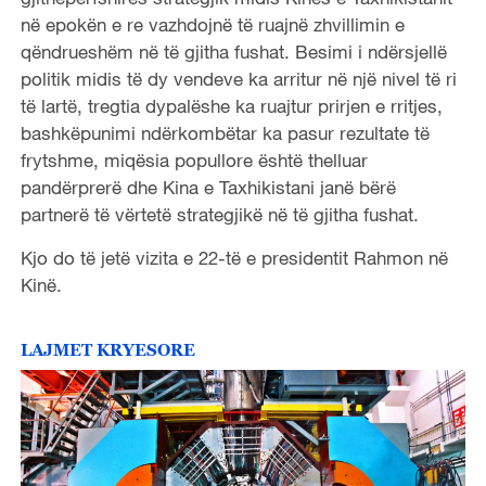
në epokën e re vazhdojnë të ruajnë zhvillimin e
qëndrueshëm në të gjitha fushat. Besimi i ndërsjellë
politik midis të dy vendeve ka arritur në një nivel të ri
të lartë, tregtia dypalëshe ka ruajtur prirjen e rritjes,
bashkëpunimi ndërkombëtar ka pasur rezultate të
frytshme, miqësia popullore është thelluar
pandërprerë dhe Kina e Taxhikistani janë bërë
partnerë të vërtetë strategjikë në të gjitha fushat.
Kjo do të jetë vizita e 22-të e presidentit Rahmon në
Kinë.
LAJMET KRYESORE