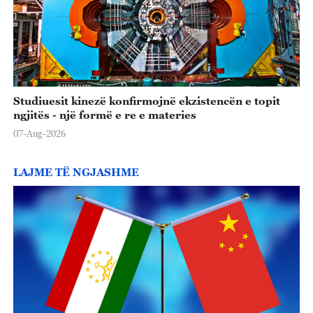
Studiuesit kinezë konfirmojnë ekzistencën e topit
ngjitës - një formë e re e materies
07-Aug-2026
LAJME TË NGJASHME