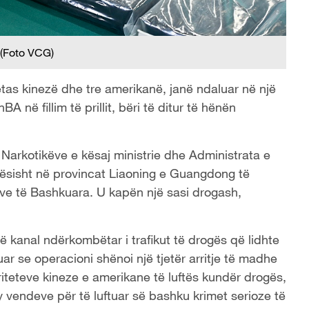
(Foto VCG)
etas kinezë dhe tre amerikanë, janë ndaluar në një
në fillim të prillit, bëri të ditur të hënën
ë Narkotikëve e kësaj ministrie dhe Administrata e
ësisht në provincat Liaoning e Guangdong të
ve të Bashkuara. U kapën një sasi drogash,
jë kanal ndërkombëtar i trafikut të drogës që lidhte
r se operacioni shënoi një tjetër arritje të madhe
riteteve kineze e amerikane të luftës kundër drogës,
endeve për të luftuar së bashku krimet serioze të