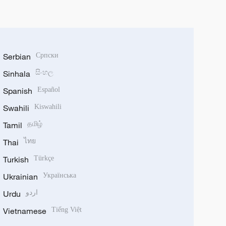
Serbian
Српски
Sinhala
සිංහල
Spanish
Español
Swahili
Kiswahili
Tamil
தமிழ்
Thai
ไทย
Turkish
Türkçe
Ukrainian
Українська
Urdu
اردو
Vietnamese
Tiếng Việt