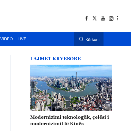
VIDEO
LIVE
Kërkoni
LAJMET KRYESORE
Modernizimi teknologjik, çelësi i
modernizimit të Kinës