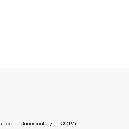
сский
Documentary
CCTV+