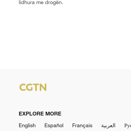
lidhura me drogën.
EXPLORE MORE
English
Español
Français
العربية
Ру