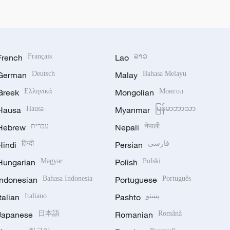
French
Français
Lao
ລາວ
German
Deutsch
Malay
Bahasa Melayu
Greek
Ελληνικά
Mongolian
Монгол
Hausa
Hausa
Myanmar
မြန်မာဘာသာ
Hebrew
עברית
Nepali
नेपाली
Hindi
हिन्दी
Persian
فارسی
Hungarian
Magyar
Polish
Polski
Indonesian
Bahasa Indonesia
Portuguese
Português
Italian
Italiano
Pashto
پښتو
Japanese
日本語
Romanian
Română