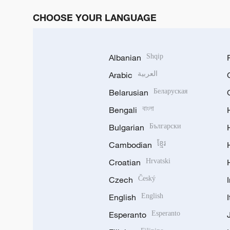
CHOOSE YOUR LANGUAGE
Albanian
Shqip
Arabic
العربية
Belarusian
Беларуская
Bengali
বাংলা
Bulgarian
Български
Cambodian
ខ្មែរ
Croatian
Hrvatski
Czech
Český
English
English
Esperanto
Esperanto