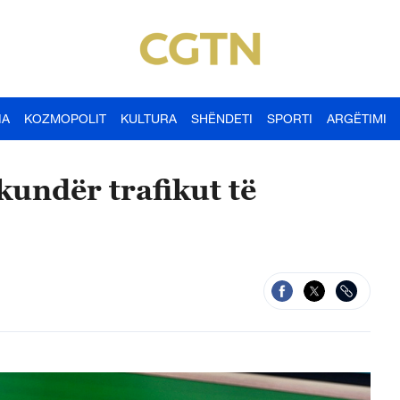
IA
KOZMOPOLIT
KULTURA
SHËNDETI
SPORTI
ARGËTIMI
undër trafikut të