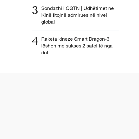
3
Sondazhi i CGTN | Udhëtimet në
Kinë fitojnë admirues në nivel
global
4
Raketa kineze Smart Dragon-3
lëshon me sukses 2 satelitë nga
deti