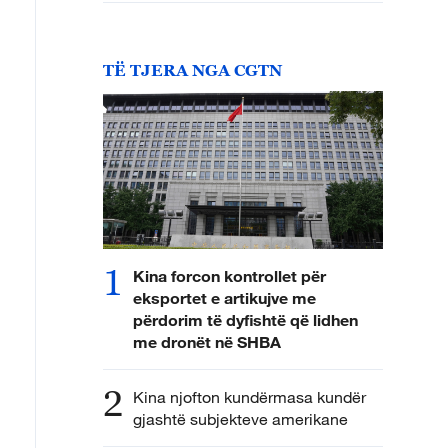
TË TJERA NGA CGTN
1
Kina forcon kontrollet për
eksportet e artikujve me
përdorim të dyfishtë që lidhen
me dronët në SHBA
2
Kina njofton kundërmasa kundër
gjashtë subjekteve amerikane