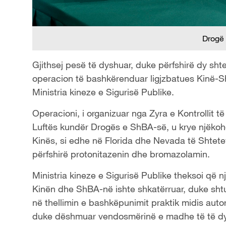
Drogë 
Gjithsej pesë të dyshuar, duke përfshirë dy sht
operacion të bashkërenduar ligjzbatues Kinë-ShBA 
Ministria kineze e Sigurisë Publike.
Operacioni, i organizuar nga Zyra e Kontrollit t
Luftës kundër Drogës e ShBA-së, u krye njëkoh
Kinës, si edhe në Florida dhe Nevada të Shtete
përfshirë protonitazenin dhe bromazolamin.
Ministria kineze e Sigurisë Publike theksoi që n
Kinën dhe ShBA-në ishte shkatërruar, duke shtua
në thellimin e bashkëpunimit praktik midis auto
duke dëshmuar vendosmërinë e madhe të të dy v