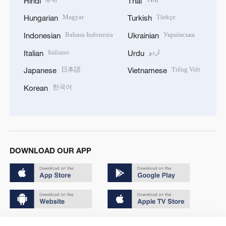
Hindi
Thai
Magyar
Türkçe
Hungarian
Turkish
Bahasa Indonesia
Українська
Indonesian
Ukrainian
Italiano
اردو
Italian
Urdu
日本語
Tiếng Việt
Japanese
Vietnamese
한국어
Korean
DOWNLOAD OUR APP
Copyright © 2024 CGTN.