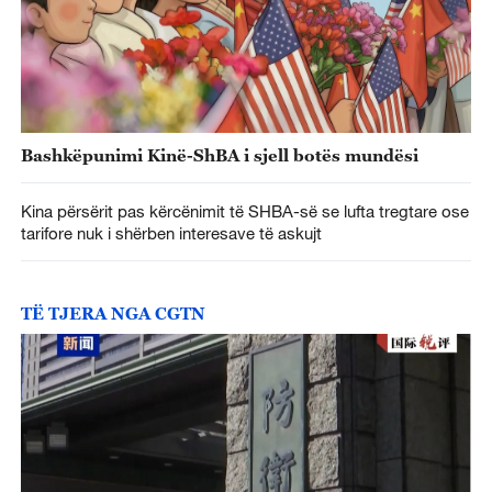
Bashkëpunimi Kinë-ShBA i sjell botës mundësi
Kina përsërit pas kërcënimit të SHBA-së se lufta tregtare ose
tarifore nuk i shërben interesave të askujt
TË TJERA NGA CGTN