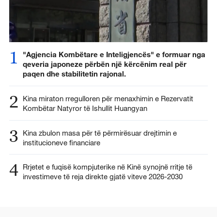
1
"Agjencia Kombëtare e Inteligjencës" e formuar nga
qeveria japoneze përbën një kërcënim real për
paqen dhe stabilitetin rajonal.
2
Kina miraton rregulloren për menaxhimin e Rezervatit
Kombëtar Natyror të Ishullit Huangyan
3
Kina zbulon masa për të përmirësuar drejtimin e
institucioneve financiare
4
Rrjetet e fuqisë kompjuterike në Kinë synojnë rritje të
investimeve të reja direkte gjatë viteve 2026-2030