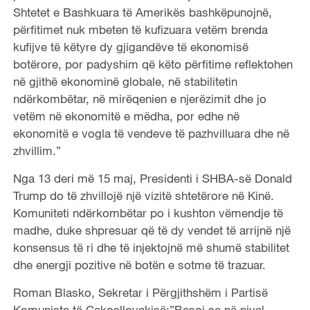
Shtetet e Bashkuara të Amerikës bashkëpunojnë,
përfitimet nuk mbeten të kufizuara vetëm brenda
kufijve të këtyre dy gjigandëve të ekonomisë
botërore, por padyshim që këto përfitime reflektohen
në gjithë ekonominë globale, në stabilitetin
ndërkombëtar, në mirëqenien e njerëzimit dhe jo
vetëm në ekonomitë e mëdha, por edhe në
ekonomitë e vogla të vendeve të pazhvilluara dhe në
zhvillim.”
Nga 13 deri më 15 maj, Presidenti i SHBA-së Donald
Trump do të zhvillojë një vizitë shtetërore në Kinë.
Komuniteti ndërkombëtar po i kushton vëmendje të
madhe, duke shpresuar që të dy vendet të arrijnë një
konsensus të ri dhe të injektojnë më shumë stabilitet
dhe energji pozitive në botën e sotme të trazuar.
Roman Blasko, Sekretar i Përgjithshëm i Partisë
Komuniste të Çekosllovakisë:”Besoj se në nivel