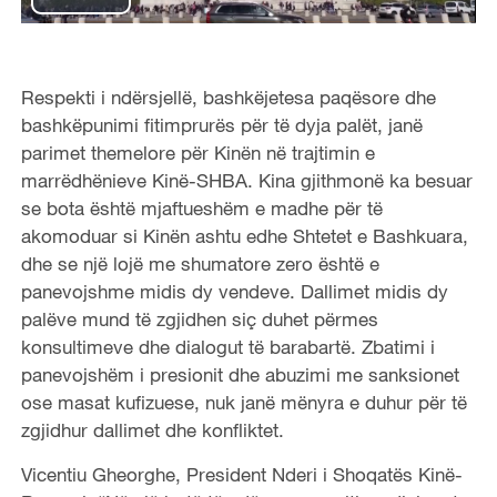
P
l
Respekti i ndërsjellë, bashkëjetesa paqësore dhe
a
bashkëpunimi fitimprurës për të dyja palët, janë
parimet themelore për Kinën në trajtimin e
y
marrëdhënieve Kinë-SHBA. Kina gjithmonë ka besuar
V
se bota është mjaftueshëm e madhe për të
akomoduar si Kinën ashtu edhe Shtetet e Bashkuara,
i
dhe se një lojë me shumatore zero është e
panevojshme midis dy vendeve. Dallimet midis dy
d
palëve mund të zgjidhen siç duhet përmes
konsultimeve dhe dialogut të barabartë. Zbatimi i
e
panevojshëm i presionit dhe abuzimi me sanksionet
ose masat kufizuese, nuk janë mënyra e duhur për të
o
zgjidhur dallimet dhe konfliktet.
Vicentiu Gheorghe, President Nderi i Shoqatës Kinë-