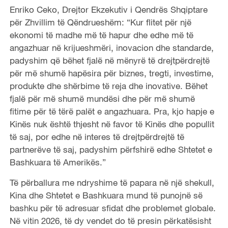
Enriko Ceko, Drejtor Ekzekutiv i Qendrës Shqiptare
për Zhvillim të Qëndrueshëm: “Kur flitet për një
ekonomi të madhe më të hapur dhe edhe më të
angazhuar në krijueshmëri, inovacion dhe standarde,
padyshim që bëhet fjalë në mënyrë të drejtpërdrejtë
për më shumë hapësira për biznes, tregti, investime,
produkte dhe shërbime të reja dhe inovative. Bëhet
fjalë për më shumë mundësi dhe për më shumë
fitime për të tërë palët e angazhuara. Pra, kjo hapje e
Kinës nuk është thjesht në favor të Kinës dhe popullit
të saj, por edhe në interes të drejtpërdrejtë të
partnerëve të saj, padyshim përfshirë edhe Shtetet e
Bashkuara të Amerikës.”
Të përballura me ndryshime të papara në një shekull,
Kina dhe Shtetet e Bashkuara mund të punojnë së
bashku për të adresuar sfidat dhe problemet globale.
Në vitin 2026, të dy vendet do të presin përkatësisht