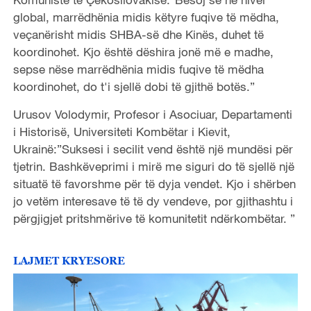
global, marrëdhënia midis këtyre fuqive të mëdha,
veçanërisht midis SHBA-së dhe Kinës, duhet të
koordinohet. Kjo është dëshira jonë më e madhe,
sepse nëse marrëdhënia midis fuqive të mëdha
koordinohet, do t'i sjellë dobi të gjithë botës.”
Urusov Volodymir, Profesor i Asociuar, Departamenti
i Historisë, Universiteti Kombëtar i Kievit,
Ukrainë:”Suksesi i secilit vend është një mundësi për
tjetrin. Bashkëveprimi i mirë me siguri do të sjellë një
situatë të favorshme për të dyja vendet. Kjo i shërben
jo vetëm interesave të të dy vendeve, por gjithashtu i
përgjigjet pritshmërive të komunitetit ndërkombëtar. ”
LAJMET KRYESORE