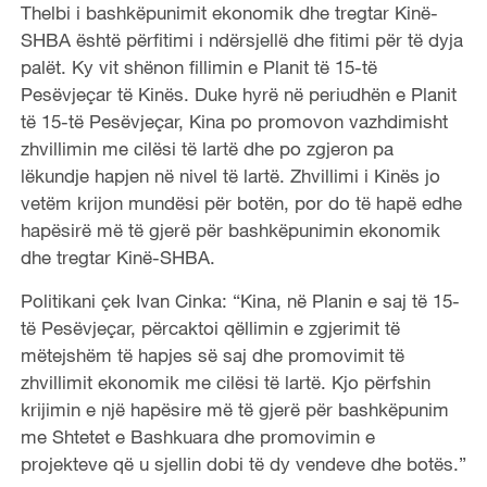
Thelbi i bashkëpunimit ekonomik dhe tregtar Kinë-
SHBA është përfitimi i ndërsjellë dhe fitimi për të dyja
palët. Ky vit shënon fillimin e Planit të 15-të
Pesëvjeçar të Kinës. Duke hyrë në periudhën e Planit
të 15-të Pesëvjeçar, Kina po promovon vazhdimisht
zhvillimin me cilësi të lartë dhe po zgjeron pa
lëkundje hapjen në nivel të lartë. Zhvillimi i Kinës jo
vetëm krijon mundësi për botën, por do të hapë edhe
hapësirë ​​më të gjerë për bashkëpunimin ekonomik
dhe tregtar Kinë-SHBA.
Politikani çek Ivan Cinka: “Kina, në Planin e saj të 15-
të Pesëvjeçar, përcaktoi qëllimin e zgjerimit të
mëtejshëm të hapjes së saj dhe promovimit të
zhvillimit ekonomik me cilësi të lartë. Kjo përfshin
krijimin e një hapësire më të gjerë për bashkëpunim
me Shtetet e Bashkuara dhe promovimin e
projekteve që u sjellin dobi të dy vendeve dhe botës.”