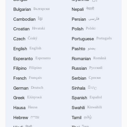
Български
नेपाली
Bulgarian
Nepali
ខ្មែរ
فارسی
Cambodian
Persian
Hrvatski
Polski
Croatian
Polish
Český
Português
Czech
Portuguese
English
پښتو
English
Pashto
Esperanto
Română
Esperanto
Romanian
Filipino
Русский
Filipino
Russian
Français
Српски
French
Serbian
Deutsch
සිංහල
German
Sinhala
Ελληνικά
Español
Greek
Spanish
Hausa
Kiswahili
Hausa
Swahili
עברית
தமிழ்
Hebrew
Tamil
हिन्दी
ไทย