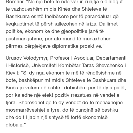
Romani: “Në një botë të ndërvarur, ruajtja e dialogut
të vazhdueshëm midis Kinës dhe Shteteve të
Bashkuara është thelbësore për të parandaluar që
keqkuptimet të përshkallëzohen në kriza. Dallimet
politike, ekonomike dhe gjeopolitike janë të
pashmangshme, por ato mund të menaxhohen
përmes përpjekjeve diplomatike proaktive.”
Urusov Volodymyr, Profesor i Asociuar, Departamenti
i Historisë, Universiteti Kombëtar Taras Shevchenko i
Kievit: “Si dy nga ekonomitë më të rëndësishme në
botë, bashkëpunimi midis Shteteve të Bashkuara dhe
Kinës jo vetëm që është i dobishëm për të dyja palët,
por ka edhe një efekt pozitiv rrezatues në vendet e
tjera. Shpresohet që të dy vendet do të menaxhojnë
mosmarrëveshjet e tyre, do të punojnë së bashku
dhe do t'i japin një shtysë të fortë ekonomisë
globale.”