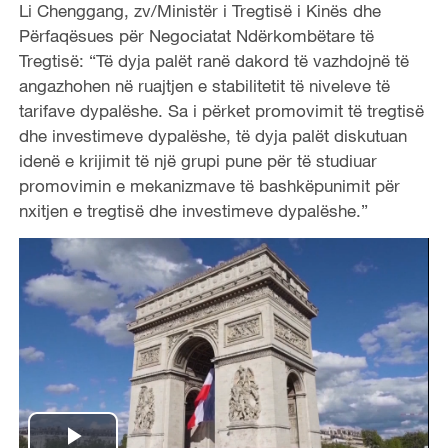
Li Chenggang, zv/Ministër i Tregtisë i Kinës dhe
Përfaqësues për Negociatat Ndërkombëtare të
Tregtisë: “Të dyja palët ranë dakord të vazhdojnë të
angazhohen në ruajtjen e stabilitetit të niveleve të
tarifave dypalëshe. Sa i përket promovimit të tregtisë
dhe investimeve dypalëshe, të dyja palët diskutuan
idenë e krijimit të një grupi pune për të studiuar
promovimin e mekanizmave të bashkëpunimit për
nxitjen e tregtisë dhe investimeve dypalëshe.”