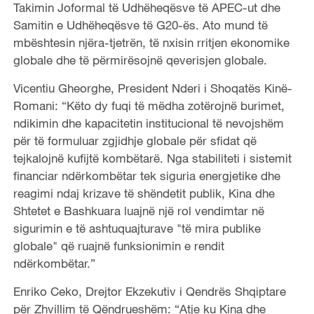
Takimin Joformal të Udhëheqësve të APEC-ut dhe
Samitin e Udhëheqësve të G20-ës. Ato mund të
mbështesin njëra-tjetrën, të nxisin rritjen ekonomike
globale dhe të përmirësojnë qeverisjen globale.
Vicentiu Gheorghe, President Nderi i Shoqatës Kinë-
Romani: “Këto dy fuqi të mëdha zotërojnë burimet,
ndikimin dhe kapacitetin institucional të nevojshëm
për të formuluar zgjidhje globale për sfidat që
tejkalojnë kufijtë kombëtarë. Nga stabiliteti i sistemit
financiar ndërkombëtar tek siguria energjetike dhe
reagimi ndaj krizave të shëndetit publik, Kina dhe
Shtetet e Bashkuara luajnë një rol vendimtar në
sigurimin e të ashtuquajturave "të mira publike
globale" që ruajnë funksionimin e rendit
ndërkombëtar.”
Enriko Ceko, Drejtor Ekzekutiv i Qendrës Shqiptare
për Zhvillim të Qëndrueshëm: “Atje ku Kina dhe