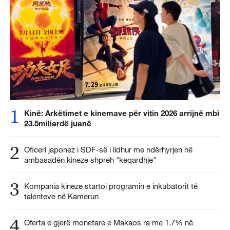
1
Kinë: Arkëtimet e kinemave për vitin 2026 arrijnë mbi
23.5miliardë juanë
2
Oficeri japonez i SDF-së i lidhur me ndërhyrjen në
ambasadën kineze shpreh "keqardhje"
3
Kompania kineze startoi programin e inkubatorit të
talenteve në Kamerun
4
Oferta e gjerë monetare e Makaos ra me 1.7% në