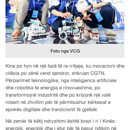
Foto nga VCG
Kina po hyn në një fazë të re rritjeje, ku inovacioni dhe
cilësia po zënë vend qendror, shkruan CGTN.
Përparimet teknologjike, nga inteligjenca artificiale
dhe robotika te energjia e rinovueshme, po
transformojnë industritë dhe po krijojnë një valë
rolesh në zhvillim për të përmbushur kërkesat e
epokës digjitale dhe tranzicionit të gjelbër.
Në zemër të këtij ndryshimi është brezi i ri i Kinës:
energjik, energjik dhe i etur për të pasur ndikim në