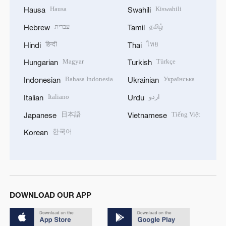
Hausa
Kiswahili
Hausa
Swahili
עברית
தமிழ்
Hebrew
Tamil
हिन्दी
ไทย
Hindi
Thai
Magyar
Türkçe
Hungarian
Turkish
Bahasa Indonesia
Українська
Indonesian
Ukrainian
Italiano
اردو
Italian
Urdu
日本語
Tiếng Việt
Japanese
Vietnamese
한국어
Korean
DOWNLOAD OUR APP