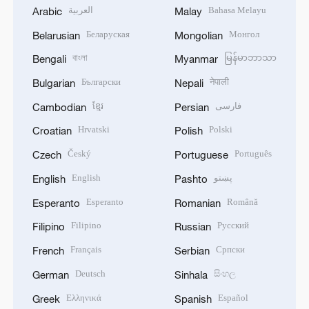
العربية
Bahasa Melayu
Arabic
Malay
Беларуская
Монгол
Belarusian
Mongolian
বাংলা
မြန်မာဘာသာ
Bengali
Myanmar
Български
नेपाली
Bulgarian
Nepali
ខ្មែរ
فارسی
Cambodian
Persian
Hrvatski
Polski
Croatian
Polish
Český
Português
Czech
Portuguese
English
پښتو
English
Pashto
Esperanto
Română
Esperanto
Romanian
Filipino
Русский
Filipino
Russian
Français
Српски
French
Serbian
Deutsch
සිංහල
German
Sinhala
Ελληνικά
Español
Greek
Spanish