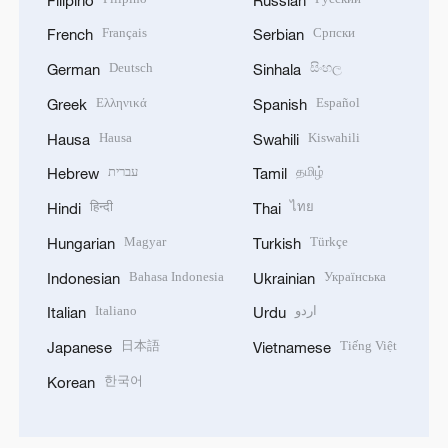
Français
Српски
French
Serbian
Deutsch
සිංහල
German
Sinhala
Ελληνικά
Español
Greek
Spanish
Hausa
Kiswahili
Hausa
Swahili
עברית
தமிழ்
Hebrew
Tamil
हिन्दी
ไทย
Hindi
Thai
Magyar
Türkçe
Hungarian
Turkish
Bahasa Indonesia
Українська
Indonesian
Ukrainian
Italiano
اردو
Italian
Urdu
日本語
Tiếng Việt
Japanese
Vietnamese
한국어
Korean