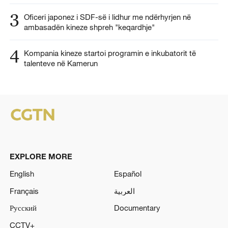
3
Oficeri japonez i SDF-së i lidhur me ndërhyrjen në
ambasadën kineze shpreh "keqardhje"
4
Kompania kineze startoi programin e inkubatorit të
talenteve në Kamerun
EXPLORE MORE
English
Español
Français
العربية
Русский
Documentary
CCTV+