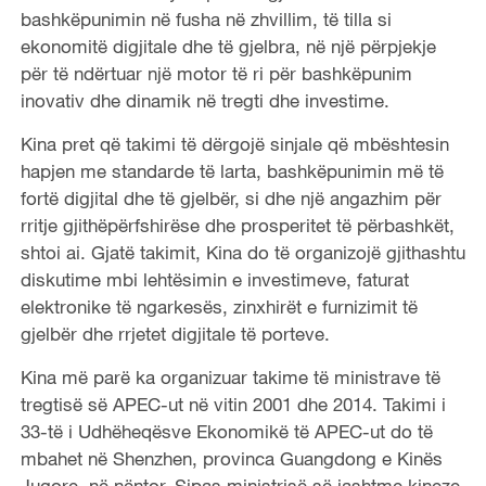
bashkëpunimin në fusha në zhvillim, të tilla si
ekonomitë digjitale dhe të gjelbra, në një përpjekje
për të ndërtuar një motor të ri për bashkëpunim
inovativ dhe dinamik në tregti dhe investime.
Kina pret që takimi të dërgojë sinjale që mbështesin
hapjen me standarde të larta, bashkëpunimin më të
fortë digjital dhe të gjelbër, si dhe një angazhim për
rritje gjithëpërfshirëse dhe prosperitet të përbashkët,
shtoi ai. Gjatë takimit, Kina do të organizojë gjithashtu
diskutime mbi lehtësimin e investimeve, faturat
elektronike të ngarkesës, zinxhirët e furnizimit të
gjelbër dhe rrjetet digjitale të porteve.
Kina më parë ka organizuar takime të ministrave të
tregtisë së APEC-ut në vitin 2001 dhe 2014. Takimi i
33-të i Udhëheqësve Ekonomikë të APEC-ut do të
mbahet në Shenzhen, provinca Guangdong e Kinës
Jugore, në nëntor. Sipas ministrisë së jashtme kineze,