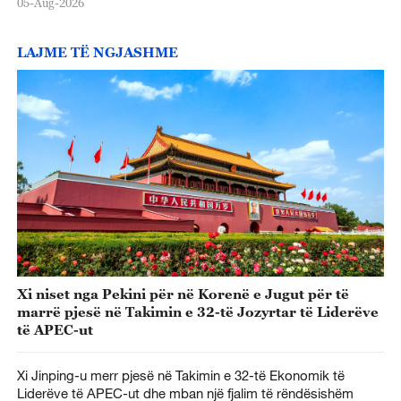
05-Aug-2026
LAJME TË NGJASHME
Xi niset nga Pekini për në Korenë e Jugut për të
marrë pjesë në Takimin e 32-të Jozyrtar të Liderëve
të APEC-ut
Xi Jinping-u merr pjesë në Takimin e 32-të Ekonomik të
Liderëve të APEC-ut dhe mban një fjalim të rëndësishëm