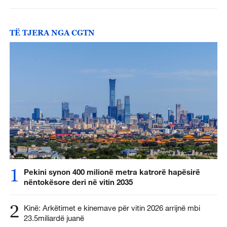
TË TJERA NGA CGTN
1
Pekini synon 400 milionë metra katrorë hapësirë ​​
nëntokësore deri në vitin 2035
2
Kinë: Arkëtimet e kinemave për vitin 2026 arrijnë mbi
23.5miliardë juanë