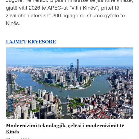
gjatë vitit 2026 të APEC-ut "Viti i Kinës", pritet të
zhvillohen afërsisht 300 ngjarje në shumë qytete të
Kinës.
LAJMET KRYESORE
Modernizimi teknologjik, çelësi i modernizimit të
Kinës