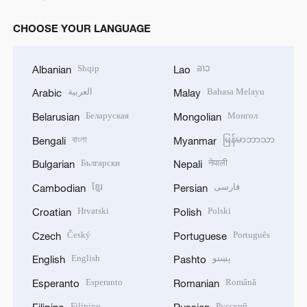
CHOOSE YOUR LANGUAGE
Shqip
ລາວ
Albanian
Lao
العربية
Bahasa Melayu
Arabic
Malay
Беларуская
Монгол
Belarusian
Mongolian
বাংলা
မြန်မာဘာသာ
Bengali
Myanmar
Български
नेपाली
Bulgarian
Nepali
ខ្មែរ
فارسی
Cambodian
Persian
Hrvatski
Polski
Croatian
Polish
Český
Português
Czech
Portuguese
English
پښتو
English
Pashto
Esperanto
Română
Esperanto
Romanian
Filipino
Русский
Filipino
Russian