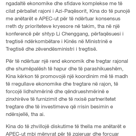
ngadaltë ekonomike dhe sfidave komplekse me të
cilat përballet rajoni i Azi-Paqësorit, Kina do të punojë
me anëtarët e APEC-ut për të ndërtuar konsensus
rreth dy prioriteteve kryesore në takim, tha në një
konferencë për shtyp Li Chenggang, përfaqësuesi i
tregtisë ndërkombëtare i Kinës në Ministrinë e
Tregtisë dhe zëvendësministri i tregtisë.
Për të ndërtuar një rend ekonomik dhe tregtar rajonal
dhe shumëpalësh të hapur dhe të parashikueshëm,
Kina kërkon të promovojë një koordinim më të madh
të rregullave ekonomike dhe tregtare në rajon, të
forcojë lidhshmërinë dhe qëndrueshmërinë e
zinxhirëve të furnizimit dhe të nxisë partneritetet
tregtare dhe të investimeve që rrisin besimin e
ndërsjellë, tha ai.
Kina do të zhvillojë diskutime të thella me anëtarët e
APEC-ut mbi mënyrat për të zgjeruar dhe forcuar