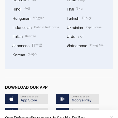
हिन्दी
ไทย
Hindi
Thai
Magyar
Türkçe
Hungarian
Turkish
Bahasa Indonesia
Українська
Indonesian
Ukrainian
Italiano
اردو
Italian
Urdu
日本語
Tiếng Việt
Japanese
Vietnamese
한국어
Korean
DOWNLOAD OUR APP
Our Privacy Statement & Cookie Policy