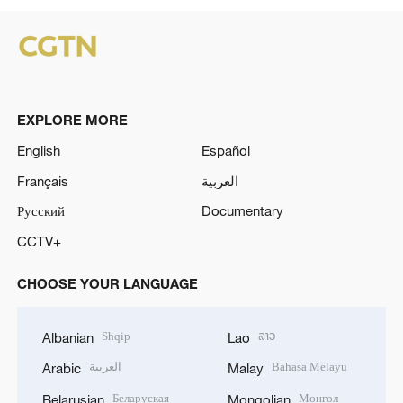
EXPLORE MORE
English
Español
Français
العربية
Русский
Documentary
CCTV+
CHOOSE YOUR LANGUAGE
Shqip
ລາວ
Albanian
Lao
العربية
Bahasa Melayu
Arabic
Malay
Беларуская
Монгол
Belarusian
Mongolian