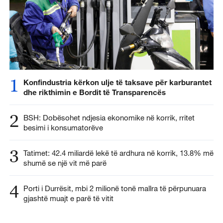
1
Konfindustria kërkon ulje të taksave për karburantet
dhe rikthimin e Bordit të Transparencës
2
BSH: Dobësohet ndjesia ekonomike në korrik, rritet
besimi i konsumatorëve
3
Tatimet: 42.4 miliardë lekë të ardhura në korrik, 13.8% më
shumë se një vit më parë
4
Porti i Durrësit, mbi 2 milionë tonë mallra të përpunuara
gjashtë muajt e parë të vitit