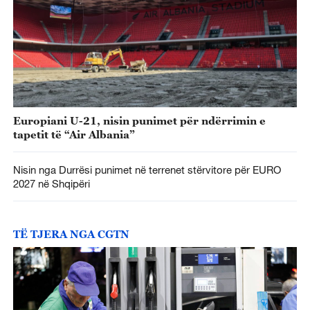
Europiani U-21, nisin punimet për ndërrimin e
tapetit të “Air Albania”
Nisin nga Durrësi punimet në terrenet stërvitore për EURO
2027 në Shqipëri
TË TJERA NGA CGTN