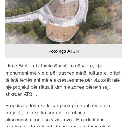
Foto nga ATSH
Ura e Bratit mbi lumin Shushicë në Vlorë, një
monument me vlera për trashëgiminë kulturore, pritet
të jetë lehtësisht më e aksesueshme për vizitorët falë
një projekti për rikualifikimin e zonës përreth saj,
shkruan ATSH.
Prej disa ditësh ka filluar puna për zbatimin e një
projekti, i cili ka ka për qëllim rritjen e
aksesueshmërisë së vizitorëve. Brenda katër
muajve, do të krijohet një pedonale, ndërsa gjatë