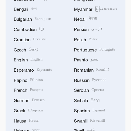
বাংলা
မြန်မာဘာသာ
Bengali
Myanmar
Български
नेपाली
Bulgarian
Nepali
ខ្មែរ
فارسی
Cambodian
Persian
Hrvatski
Polski
Croatian
Polish
Český
Português
Czech
Portuguese
English
پښتو
English
Pashto
Esperanto
Română
Esperanto
Romanian
Filipino
Русский
Filipino
Russian
Français
Српски
French
Serbian
Deutsch
සිංහල
German
Sinhala
Ελληνικά
Español
Greek
Spanish
Hausa
Kiswahili
Hausa
Swahili
עברית
தமிழ்
Hebrew
Tamil