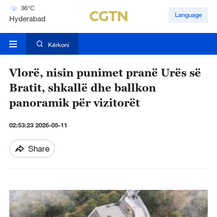
Hyderabad
Language
42°C
Mumbai
31°C
Kërkoni
Vlorë, nisin punimet pranë Urës së
Bratit, shkallë dhe ballkon
panoramik për vizitorët
02:53:23 2026-05-11
Share