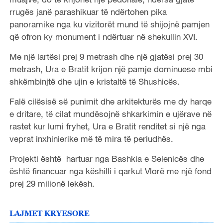
rrugës janë parashikuar të ndërtohen pika
panoramike nga ku vizitorët mund të shijojnë pamjen
që ofron ky monument i ndërtuar në shekullin XVI.
Me një lartësi prej 9 metrash dhe një gjatësi prej 30
metrash, Ura e Bratit krijon një pamje dominuese mbi
shkëmbinjtë dhe ujin e kristaltë të Shushicës.
Falë cilësisë së punimit dhe arkitekturës me dy harqe
e dritare, të cilat mundësojnë shkarkimin e ujërave në
rastet kur lumi fryhet, Ura e Bratit renditet si një nga
veprat inxhinierike më të mira të periudhës.
Projekti është hartuar nga Bashkia e Selenicës dhe
është financuar nga këshilli i qarkut Vlorë me një fond
prej 29 milionë lekësh.
LAJMET KRYESORE