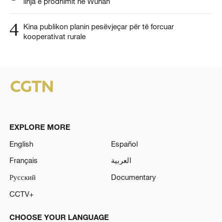
linja e prodhimit në Wuhan
4
Kina publikon planin pesëvjeçar për të forcuar
kooperativat rurale
EXPLORE MORE
English
Español
Français
العربية
Русский
Documentary
CCTV+
CHOOSE YOUR LANGUAGE