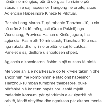
hënën në mëngjes, për të dërguar furnizime për
stacionin e saj hapësinor Tiangong në orbitë, sipas
Agjencisë Hapësinore Kineze të Pilotuar.
Raketa Long March-7, që mbante Tianzhou-10, u nis
në orën 8:14 të mëngjesit (Ora e Pekinit) nga
Wenchang, Provinca Hainan e Kinës jugore, tha
agjencia. Pas rreth 10 minutash, Tianzhou-10 u nda
nga raketa dhe hyri në orbitën e saj të caktuar.
Panelet e saj diellore u shpalosën shpejt.
Agjencia e konsideron lëshimin një sukses të plotë.
Më vonë anija e ngarkesave do të kryejë takimin dhe
ankorimin me kombinimin e stacionit hapësinor.
Tianzhou-10 mban furnizime thelbësore, duke
përfshirë një kostum hapësinor jashtë mjetit,
materiale konsumi për qëndrimin e ekuipazhit në
orbitë, lëndë shtytëse dhe ngarkesa për eksperimente