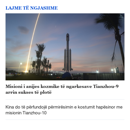
LAJME TË NGJASHME
Misioni i anijes kozmike të ngarkesave Tianzhou-9
arrin sukses të plotë
Kina do të përfundojë përmirësimin e kostumit hapësinor me
misionin Tianzhou-10