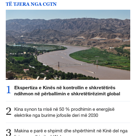
TË TJERA NGA CGTN
1
Ekspertiza e Kinës në kontrollin e shkretëtirës
ndihmon në përballimin e shkretëtirëzimit global
2
Kina synon ta rrisë në 50 % prodhimin e energjisë
elektrike nga burime jofosile deri më 2030
3
Makina e parë e shpimit dhe shpërthimit në Kinë del nga