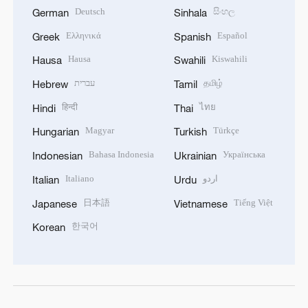
Deutsch
සිංහල
German
Sinhala
Ελληνικά
Español
Greek
Spanish
Hausa
Kiswahili
Hausa
Swahili
עברית
தமிழ்
Hebrew
Tamil
हिन्दी
ไทย
Hindi
Thai
Magyar
Türkçe
Hungarian
Turkish
Bahasa Indonesia
Українська
Indonesian
Ukrainian
Italiano
اردو
Italian
Urdu
日本語
Tiếng Việt
Japanese
Vietnamese
한국어
Korean