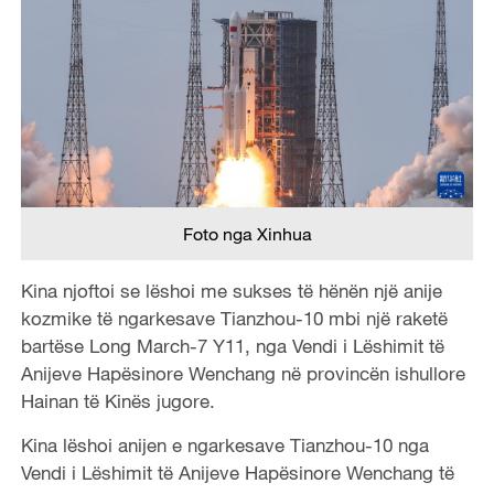
Foto nga Xinhua
Kina njoftoi se lëshoi me sukses të hënën një anije
kozmike të ngarkesave Tianzhou-10 mbi një raketë
bartëse Long March-7 Y11, nga Vendi i Lëshimit të
Anijeve Hapësinore Wenchang në provincën ishullore
Hainan të Kinës jugore.
Kina lëshoi anijen e ngarkesave Tianzhou-10 nga
Vendi i Lëshimit të Anijeve Hapësinore Wenchang të