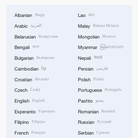
Shqip
ລາວ
Albanian
Lao
العربية
Bahasa Melayu
Arabic
Malay
Беларуская
Монгол
Belarusian
Mongolian
বাংলা
မြန်မာဘာသာ
Bengali
Myanmar
Български
नेपाली
Bulgarian
Nepali
ខ្មែរ
فارسی
Cambodian
Persian
Hrvatski
Polski
Croatian
Polish
Český
Português
Czech
Portuguese
English
پښتو
English
Pashto
Esperanto
Română
Esperanto
Romanian
Filipino
Русский
Filipino
Russian
Français
Српски
French
Serbian