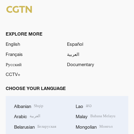
EXPLORE MORE
English
Español
Français
العربية
Русский
Documentary
CCTV+
CHOOSE YOUR LANGUAGE
Shqip
ລາວ
Albanian
Lao
العربية
Bahasa Melayu
Arabic
Malay
Беларуская
Монгол
Belarusian
Mongolian