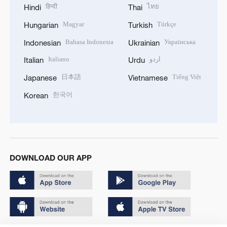
हिन्दी
ไทย
Hindi
Thai
Magyar
Türkçe
Hungarian
Turkish
Bahasa Indonesia
Українська
Indonesian
Ukrainian
Italiano
اردو
Italian
Urdu
日本語
Tiếng Việt
Japanese
Vietnamese
한국어
Korean
DOWNLOAD OUR APP