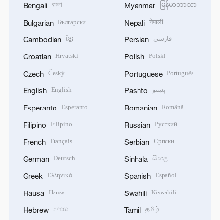
বাংলা
မြန်မာဘာသာ
Bengali
Myanmar
Български
नेपाली
Bulgarian
Nepali
ខ្មែរ
فارسی
Cambodian
Persian
Hrvatski
Polski
Croatian
Polish
Český
Português
Czech
Portuguese
English
پښتو
English
Pashto
Esperanto
Română
Esperanto
Romanian
Filipino
Русский
Filipino
Russian
Français
Српски
French
Serbian
Deutsch
සිංහල
German
Sinhala
Ελληνικά
Español
Greek
Spanish
Hausa
Kiswahili
Hausa
Swahili
עברית
தமிழ்
Hebrew
Tamil