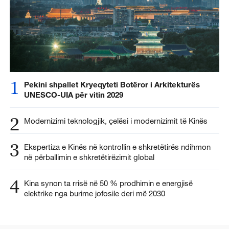
1
Pekini shpallet Kryeqyteti Botëror i Arkitekturës
UNESCO-UIA për vitin 2029
2
Modernizimi teknologjik, çelësi i modernizimit të Kinës
3
Ekspertiza e Kinës në kontrollin e shkretëtirës ndihmon
në përballimin e shkretëtirëzimit global
4
Kina synon ta rrisë në 50 % prodhimin e energjisë
elektrike nga burime jofosile deri më 2030