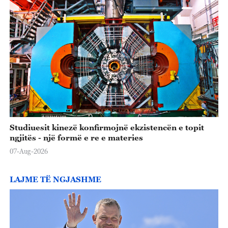
Studiuesit kinezë konfirmojnë ekzistencën e topit
ngjitës - një formë e re e materies
07-Aug-2026
LAJME TË NGJASHME