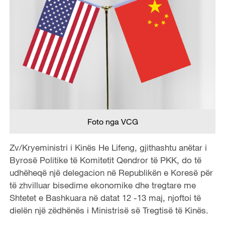
Foto nga VCG
Zv/Kryeministri i Kinës He Lifeng, gjithashtu anëtar i
Byrosë Politike të Komitetit Qendror të PKK, do të
udhëheqë një delegacion në Republikën e Koresë për
të zhvilluar bisedime ekonomike dhe tregtare me
Shtetet e Bashkuara në datat 12 -13 maj, njoftoi të
dielën një zëdhënës i Ministrisë së Tregtisë të Kinës.