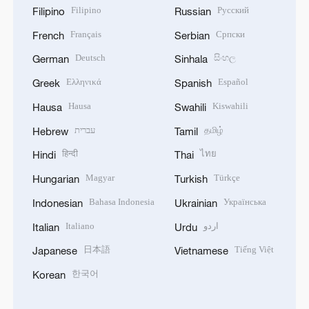
Filipino
Русский
Filipino
Russian
Français
Српски
French
Serbian
Deutsch
සිංහල
German
Sinhala
Ελληνικά
Español
Greek
Spanish
Hausa
Kiswahili
Hausa
Swahili
עברית
தமிழ்
Hebrew
Tamil
हिन्दी
ไทย
Hindi
Thai
Magyar
Türkçe
Hungarian
Turkish
Bahasa Indonesia
Українська
Indonesian
Ukrainian
Italiano
اردو
Italian
Urdu
日本語
Tiếng Việt
Japanese
Vietnamese
한국어
Korean