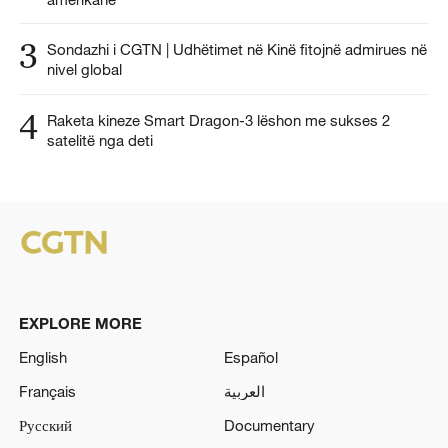
3
Sondazhi i CGTN | Udhëtimet në Kinë fitojnë admirues në
nivel global
4
Raketa kineze Smart Dragon-3 lëshon me sukses 2
satelitë nga deti
EXPLORE MORE
English
Español
Français
العربية
Русский
Documentary