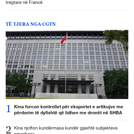
tregtare në Francë
TË TJERA NGA CGTN
1
Kina forcon kontrollet për eksportet e artikujve me
përdorim të dyfishtë që lidhen me dronët në SHBA
2
Kina njofton kundërmasa kundër gjashtë subjekteve
amerikane