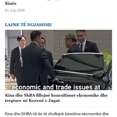
Kinës
05-Aug-2026
LAJME TË NGJASHME
Kina dhe ShBA fillojnë konsultimet ekonomike dhe
tregtare në Korenë e Jugut
Kina dhe SHBA-të do të zhvillojnë bisedime ekonomike dhe