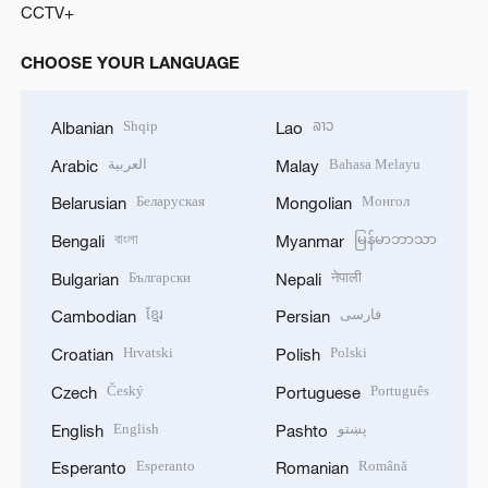
CCTV+
CHOOSE YOUR LANGUAGE
Shqip
ລາວ
Albanian
Lao
العربية
Bahasa Melayu
Arabic
Malay
Беларуская
Монгол
Belarusian
Mongolian
বাংলা
မြန်မာဘာသာ
Bengali
Myanmar
Български
नेपाली
Bulgarian
Nepali
ខ្មែរ
فارسی
Cambodian
Persian
Hrvatski
Polski
Croatian
Polish
Český
Português
Czech
Portuguese
English
پښتو
English
Pashto
Esperanto
Română
Esperanto
Romanian