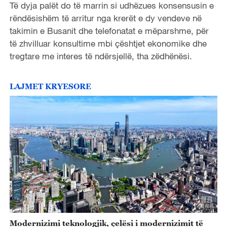
Të dyja palët do të marrin si udhëzues konsensusin e
rëndësishëm të arritur nga krerët e dy vendeve në
takimin e Busanit dhe telefonatat e mëparshme, për
të zhvilluar konsultime mbi çështjet ekonomike dhe
tregtare me interes të ndërsjellë, tha zëdhënësi.
LAJMET KRYESORE
Modernizimi teknologjik, çelësi i modernizimit të