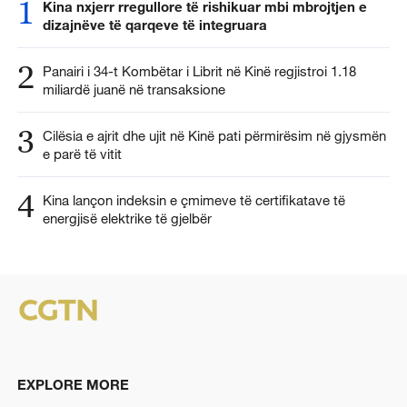
1
Kina nxjerr rregullore të rishikuar mbi mbrojtjen e
dizajnëve të qarqeve të integruara
2
Panairi i 34-t Kombëtar i Librit në Kinë regjistroi 1.18
miliardë juanë në transaksione
3
Cilësia e ajrit dhe ujit në Kinë pati përmirësim në gjysmën
e parë të vitit
4
Kina lançon indeksin e çmimeve të certifikatave të
energjisë elektrike të gjelbër
EXPLORE MORE