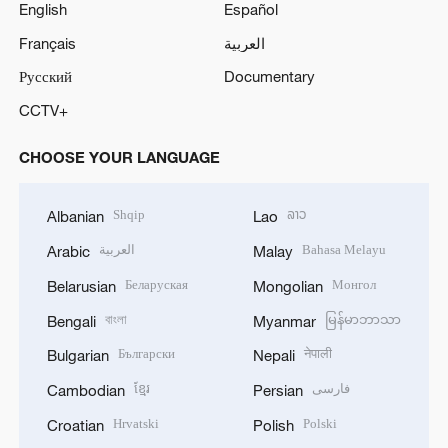
English
Español
Français
العربية
Русский
Documentary
CCTV+
CHOOSE YOUR LANGUAGE
Shqip
ລາວ
Albanian
Lao
العربية
Bahasa Melayu
Arabic
Malay
Беларуская
Монгол
Belarusian
Mongolian
বাংলা
မြန်မာဘာသာ
Bengali
Myanmar
Български
नेपाली
Bulgarian
Nepali
ខ្មែរ
فارسی
Cambodian
Persian
Hrvatski
Polski
Croatian
Polish