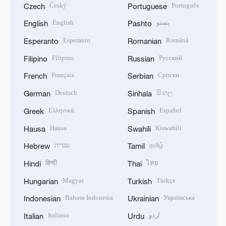
Český
Português
Czech
Portuguese
English
پښتو
English
Pashto
Esperanto
Română
Esperanto
Romanian
Filipino
Русский
Filipino
Russian
Français
Српски
French
Serbian
Deutsch
සිංහල
German
Sinhala
Ελληνικά
Español
Greek
Spanish
Hausa
Kiswahili
Hausa
Swahili
עברית
தமிழ்
Hebrew
Tamil
हिन्दी
ไทย
Hindi
Thai
Magyar
Türkçe
Hungarian
Turkish
Bahasa Indonesia
Українська
Indonesian
Ukrainian
Italiano
اردو
Italian
Urdu