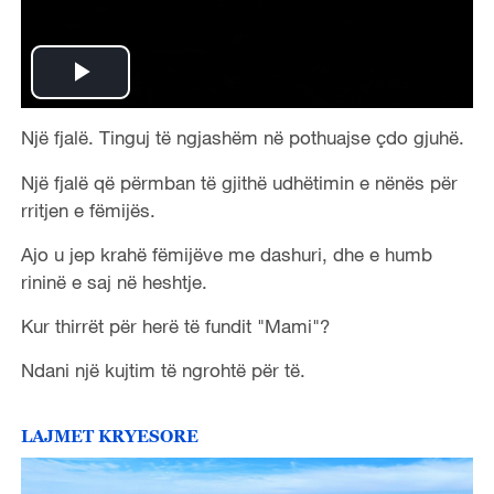
P
Një fjalë. Tinguj të ngjashëm në pothuajse çdo gjuhë.
l
Një fjalë që përmban të gjithë udhëtimin e nënës për
a
rritjen e fëmijës.
y
Ajo u jep krahë fëmijëve me dashuri, dhe e humb
rininë e saj në heshtje.
V
Kur thirrët për herë të fundit "Mami"?
i
Ndani një kujtim të ngrohtë për të.
d
LAJMET KRYESORE
e