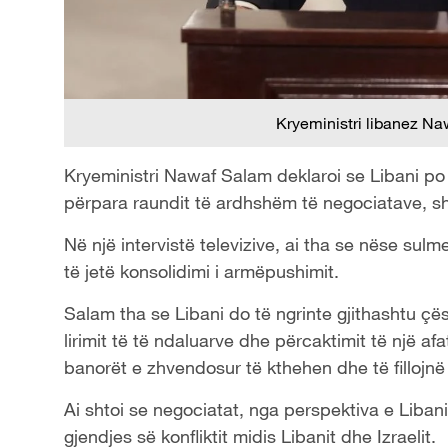
Kryeministri libanez Na
Kryeministri Nawaf Salam deklaroi se Libani po
përpara raundit të ardhshëm të negociatave, s
Në një intervistë televizive, ai tha se nëse sul
të jetë konsolidimi i armëpushimit.
Salam tha se Libani do të ngrinte gjithashtu çësh
lirimit të të ndaluarve dhe përcaktimit të një afa
banorët e zhvendosur të kthehen dhe të fillojnë 
Ai shtoi se negociatat, nga perspektiva e Liban
gjendjes së konfliktit midis Libanit dhe Izraelit.