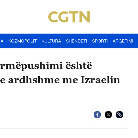
IA
KOZMOPOLIT
KULTURA
SHËNDETI
SPORTI
ARGËTIMI
 Armëpushimi është
 e ardhshme me Izraelin