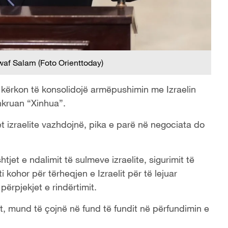
waf Salam (Foto Orienttoday)
 kërkon të konsolidojë armëpushimin me Izraelin
hkruan “Xinhua”.
met izraelite vazhdojnë, pika e parë në negociata do
tjet e ndalimit të sulmeve izraelite, sigurimit të
ti kohor për tërheqjen e Izraelit për të lejuar
përpjekjet e rindërtimit.
it, mund të çojnë në fund të fundit në përfundimin e