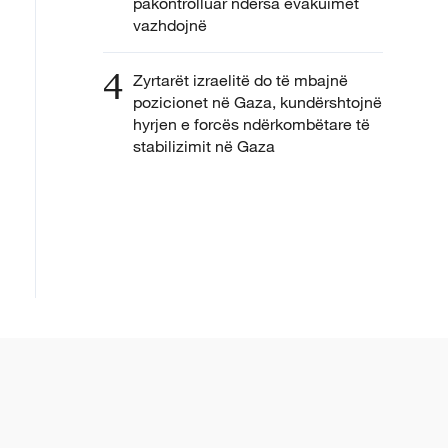
pakontrolluar ndërsa evakuimet
vazhdojnë
4
Zyrtarët izraelitë do të mbajnë
pozicionet në Gaza, kundërshtojnë
hyrjen e forcës ndërkombëtare të
stabilizimit në Gaza