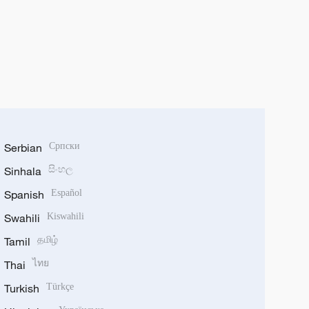
Serbian
Српски
Sinhala
සිංහල
Spanish
Español
Swahili
Kiswahili
Tamil
தமிழ்
Thai
ไทย
Turkish
Türkçe