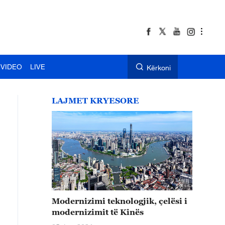
VIDEO
LIVE
Kërkoni
LAJMET KRYESORE
Modernizimi teknologjik, çelësi i
modernizimit të Kinës