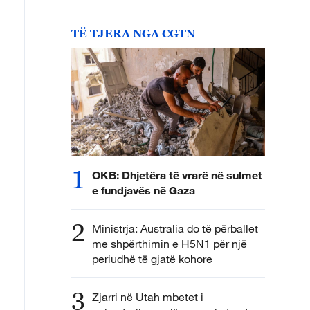
TË TJERA NGA CGTN
1
OKB: Dhjetëra të vrarë në sulmet
e fundjavës në Gaza
2
Ministrja: Australia do të përballet
me shpërthimin e H5N1 për një
periudhë të gjatë kohore
3
Zjarri në Utah mbetet i