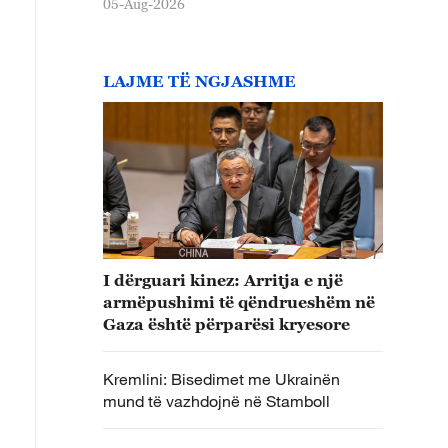
05-Aug-2026
LAJME TË NGJASHME
I dërguari kinez: Arritja e një
armëpushimi të qëndrueshëm në
Gaza është përparësi kryesore
Kremlini: Bisedimet me Ukrainën
mund të vazhdojnë në Stamboll