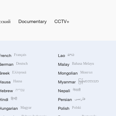
сский
Documentary
CCTV+
French
Français
Lao
ລາວ
German
Deutsch
Malay
Bahasa Melayu
Greek
Ελληνικά
Mongolian
Монгол
Hausa
Hausa
Myanmar
မြန်မာဘာသာ
Hebrew
עברית
Nepali
नेपाली
Hindi
हिन्दी
Persian
فارسی
Hungarian
Magyar
Polish
Polski