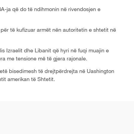
A-ja që do të ndihmonin në rivendosjen e
ër të kufizuar armët nën autoritetin e shtetit në
 Izraelit dhe Libanit që hyri në fuqi muajin e
ura me tensione më të gjera rajonale.
 tretë bisedimesh të drejtpërdrejta në Uashington
it amerikan të Shtetit.