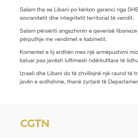
Salam tha se Libani po kërkon garanci nga SHB
sovranitetit dhe integritetit territorial të vendit.
Salam përsëriti angazhimin e qeverisë libaneze p
përputhje me vendimet e kabinetit.
Komentet e tij erdhën mes një armëpushimi midis
kaluar pas javësh luftimesh ndërkufitare të lidh
Izraeli dhe Libani do të zhvillojnë një raund të
javën e ardhshme, thanë zyrtarë të Departament