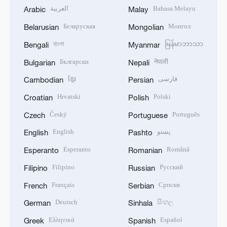
العربية
Bahasa Melayu
Arabic
Malay
Беларуская
Монгол
Belarusian
Mongolian
বাংলা
မြန်မာဘာသာ
Bengali
Myanmar
Български
नेपाली
Bulgarian
Nepali
ខ្មែរ
فارسی
Cambodian
Persian
Hrvatski
Polski
Croatian
Polish
Český
Português
Czech
Portuguese
English
پښتو
English
Pashto
Esperanto
Română
Esperanto
Romanian
Filipino
Русский
Filipino
Russian
Français
Српски
French
Serbian
Deutsch
සිංහල
German
Sinhala
Ελληνικά
Español
Greek
Spanish