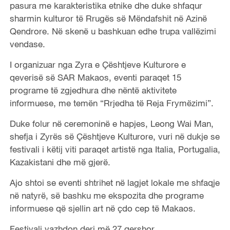
pasura me karakteristika etnike dhe duke shfaqur
sharmin kulturor të Rrugës së Mëndafshit në Azinë
Qendrore. Në skenë u bashkuan edhe trupa vallëzimi
vendase.
I organizuar nga Zyra e Çështjeve Kulturore e
qeverisë së SAR Makaos, eventi paraqet 15
programe të zgjedhura dhe nëntë aktivitete
informuese, me temën “Rrjedha të Reja Frymëzimi”.
Duke folur në ceremoninë e hapjes, Leong Wai Man,
shefja i Zyrës së Çështjeve Kulturore, vuri në dukje se
festivali i këtij viti paraqet artistë nga Italia, Portugalia,
Kazakistani dhe më gjerë.
Ajo shtoi se eventi shtrihet në lagjet lokale me shfaqje
në natyrë, së bashku me ekspozita dhe programe
informuese që sjellin art në çdo cep të Makaos.
Festivali vazhdon deri më 27 qershor.