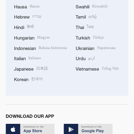
Hausa
Kiswahili
Hausa
Swahili
עברית
தமிழ்
Hebrew
Tamil
हिन्दी
ไทย
Hindi
Thai
Magyar
Türkçe
Hungarian
Turkish
Bahasa Indonesia
Українська
Indonesian
Ukrainian
Italiano
اردو
Italian
Urdu
日本語
Tiếng Việt
Japanese
Vietnamese
한국어
Korean
DOWNLOAD OUR APP