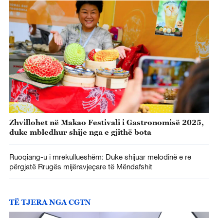
Zhvillohet në Makao Festivali i Gastronomisë 2025,
duke mbledhur shije nga e gjithë bota
Ruoqiang-u i mrekullueshëm: Duke shijuar melodinë e re
përgjatë Rrugës mijëravjeçare të Mëndafshit
TË TJERA NGA CGTN