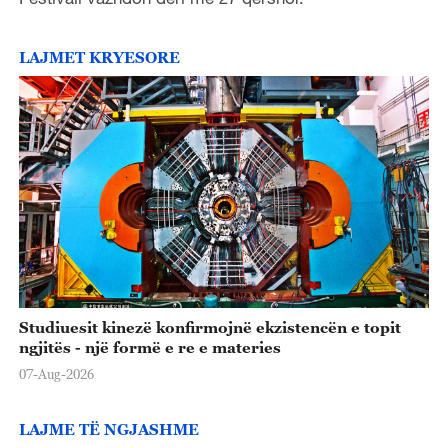
LAJMET KRYESORE
Studiuesit kinezë konfirmojnë ekzistencën e topit
ngjitës - një formë e re e materies
07-Aug-2026
LAJME TË NGJASHME