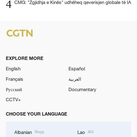
4
CMG: "Zgjidhja e Kinës" udhëheq qeverisjen globale të IA
EXPLORE MORE
English
Español
Français
العربية
Русский
Documentary
CCTV+
CHOOSE YOUR LANGUAGE
Shqip
ລາວ
Albanian
Lao