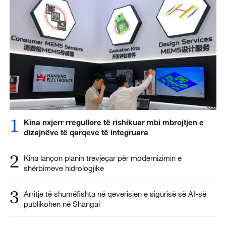
1
Kina nxjerr rregullore të rishikuar mbi mbrojtjen e
dizajnëve të qarqeve të integruara
2
Kina lançon planin trevjeçar për modernizimin e
shërbimeve hidrologjike
3
Arritje të shumëfishta në qeverisjen e sigurisë së AI-së
publikohen në Shangai