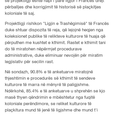
se projektligji është hapi i parë ligjor i Francës drejt
përballjes dhe korrigjimit të historisë së plaçkitjes
koloniale të saj.
Projektligji rishikon "Ligjin e Trashëgimisë" të Francës
duke shtuar dispozita të reja, që lejojnë heqjen nga
koleksionet publike të relikteve kulturore të huaja që
përputhen me kushtet e kthimit. Rastet e kthimit tani
do të miratohen nëpërmjet procedurave
administrative, duke eliminuar nevojën për miratim
legjislativ për secilin rast.
Në sondazh, 90.8% e të anketuarve miratojnë
thjeshtimin e procedurës së kthimit të sendeve
kulturore të marra në mënyrë të paligjshme.
Ndërkohë, 85.4% e të anketuarve u shprehën se kjo
masë thyen qëndrimin e mbështetur nga fuqitë
koloniale perëndimore, se reliket kulturore të
plaçkitura mund të jenë të ligjshme dhe mund t'i