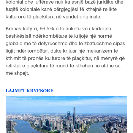
kolonial dhe luftërave nuk ka asnjë bazë juridike dhe
fuqitë koloniale kanë përgjegjësi të kthejnë relikte
kulturore të plaçkitura në vendet origjinale.
Krahas këtyre, 96.5% e të anketurve i kërkojnë
bashkësisë ndërkombëtare të krijojë një normë
globale më të detyrueshme dhe të zbatueshme sipas
ligjit ndërkombëtar, duke krijuar një mekanizëm të
kthimit të pronës kulturore të plaçkitur, në mënyrë që
reliktet e plaçkitura të mund të kthehen në atdhe sa
më shpejt.
LAJMET KRYESORE