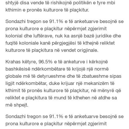
shtyjë disa vende të rishikojnë politikën e tyre mbi
kthimin e pronës kulturore të plaçkitur.
Sondazhi tregon se 91.1% e të anketuarve besojnë se
prona kulturore e plaçkitur nëpërmjet zgjerimit
kolonial dhe luftërave, nuk ka asnjë bazë juridike dhe
fuqitë koloniale kanë përgjegjësi të kthejnë reliktet
kulturore të plaçkitura në vendet origjinale.
Krahas këtyre, 96.5% e të anketurve i kërkojnë
bashkësisë ndërkombëtare të krijojë një normë
globale më të detyrueshme dhe të zbatueshme sipas
ligjit ndërkombëtar, duke krijuar një mekanizëm të
kthimit të pronës kulturore të plaçkitur, në mënyrë që
reliktet e plaçkitura të mund të kthehen në atdhe sa
më shpejt.
Sondazhi tregon se 91.1% e të anketuarve besojnë se
prona kulturore e plaçkitur nëpërmjet zgjerimit