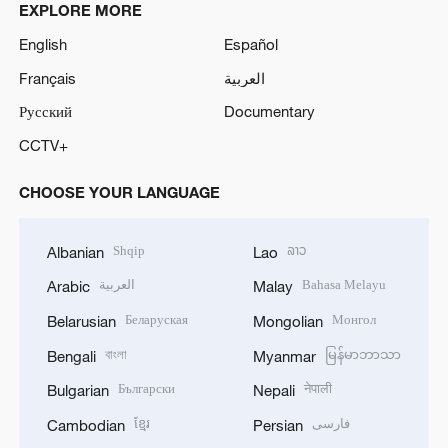
EXPLORE MORE
English
Español
Français
العربية
Русский
Documentary
CCTV+
CHOOSE YOUR LANGUAGE
Shqip
ລາວ
Albanian
Lao
العربية
Bahasa Melayu
Arabic
Malay
Беларуская
Монгол
Belarusian
Mongolian
বাংলা
မြန်မာဘာသာ
Bengali
Myanmar
Български
नेपाली
Bulgarian
Nepali
ខ្មែរ
فارسی
Cambodian
Persian