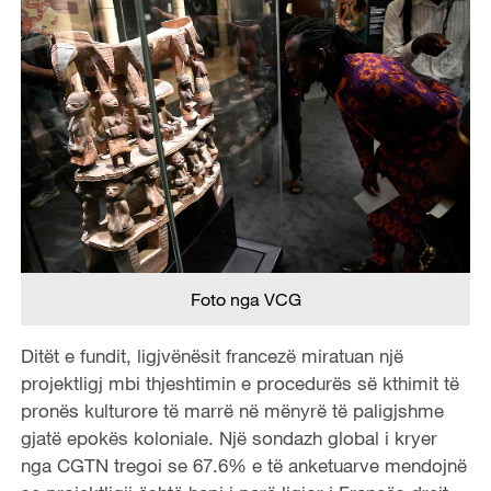
Foto nga VCG
Ditët e fundit, ligjvënësit francezë miratuan një
projektligj mbi thjeshtimin e procedurës së kthimit të
pronës kulturore të marrë në mënyrë të paligjshme
gjatë epokës koloniale. Një sondazh global i kryer
nga CGTN tregoi se 67.6% e të anketuarve mendojnë