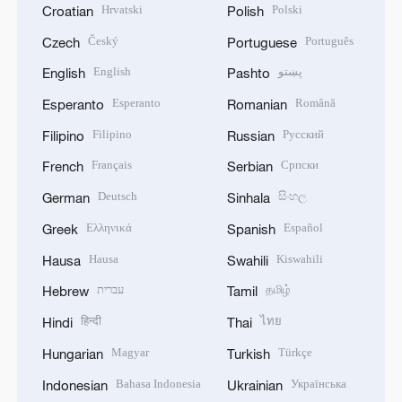
Hrvatski
Polski
Croatian
Polish
Český
Português
Czech
Portuguese
English
پښتو
English
Pashto
Esperanto
Română
Esperanto
Romanian
Filipino
Русский
Filipino
Russian
Français
Српски
French
Serbian
Deutsch
සිංහල
German
Sinhala
Ελληνικά
Español
Greek
Spanish
Hausa
Kiswahili
Hausa
Swahili
עברית
தமிழ்
Hebrew
Tamil
हिन्दी
ไทย
Hindi
Thai
Magyar
Türkçe
Hungarian
Turkish
Bahasa Indonesia
Українська
Indonesian
Ukrainian