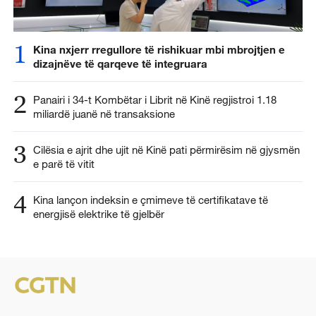
1
Kina nxjerr rregullore të rishikuar mbi mbrojtjen e
dizajnëve të qarqeve të integruara
2
Panairi i 34-t Kombëtar i Librit në Kinë regjistroi 1.18
miliardë juanë në transaksione
3
Cilësia e ajrit dhe ujit në Kinë pati përmirësim në gjysmën
e parë të vitit
4
Kina lançon indeksin e çmimeve të certifikatave të
energjisë elektrike të gjelbër