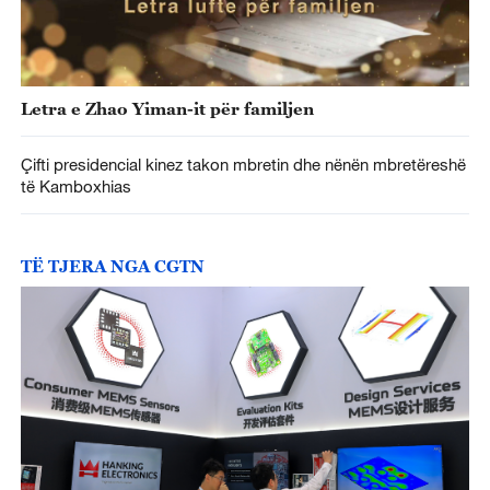
Letra e Zhao Yiman-it për familjen
Çifti presidencial kinez takon mbretin dhe nënën mbretëreshë
të Kamboxhias
TË TJERA NGA CGTN