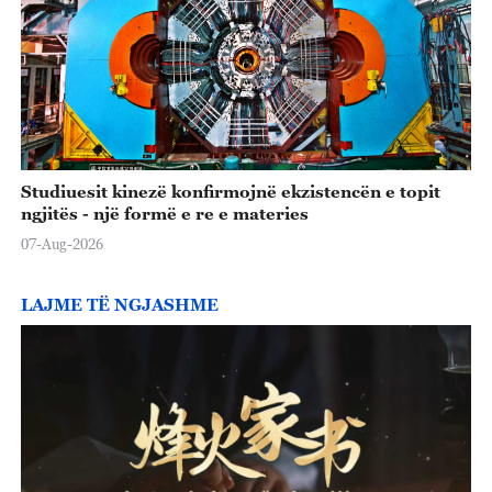
Studiuesit kinezë konfirmojnë ekzistencën e topit
ngjitës - një formë e re e materies
07-Aug-2026
LAJME TË NGJASHME