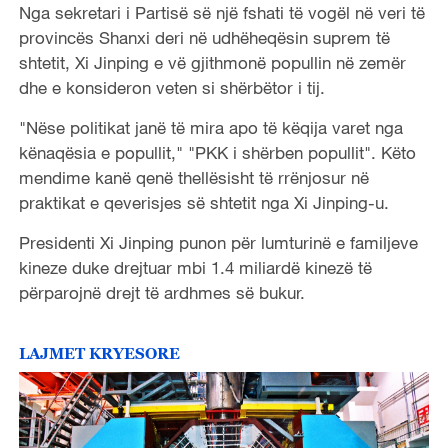
Nga sekretari i Partisë së një fshati të vogël në veri të
o
provincës Shanxi deri në udhëheqësin suprem të
shtetit, Xi Jinping e vë gjithmonë popullin në zemër
dhe e konsideron veten si shërbëtor i tij.
"Nëse politikat janë të mira apo të këqija varet nga
kënaqësia e popullit," "PKK i shërben popullit". Këto
mendime kanë qenë thellësisht të rrënjosur në
praktikat e qeverisjes së shtetit nga Xi Jinping-u.
Presidenti Xi Jinping punon për lumturinë e familjeve
kineze duke drejtuar mbi 1.4 miliardë kinezë të
përparojnë drejt të ardhmes së bukur.
LAJMET KRYESORE