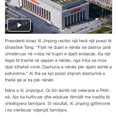
P
Presidenti kinez Xi Jinping recitoi një herë një poezi të
l
dinastisë Tang: “Fijet në duart e nënës së dashur janë
a
shndërruar në rroba në trupin e djalit endacak. Ka një
tegel të trashë në qepjen e nënës, nga frika se mos
y
djali kthehet vonë. Dashuria e nënës për djalin është e
pafundme.” Ai tha se kjo poezi shpreh dashurinë e
V
thellë që ai ka për nënën.
i
Nëna e Xi Jinpingut, Qi Xin është një veterane e PKK-
së. Ajo ka kultivuar dhe edukuar fëmijët me tradita të
d
shkëlqyera familjare. Si rezultat, Xi Jinping gjithmonë
i ka vlerësuar ndjenjat familjare.
e