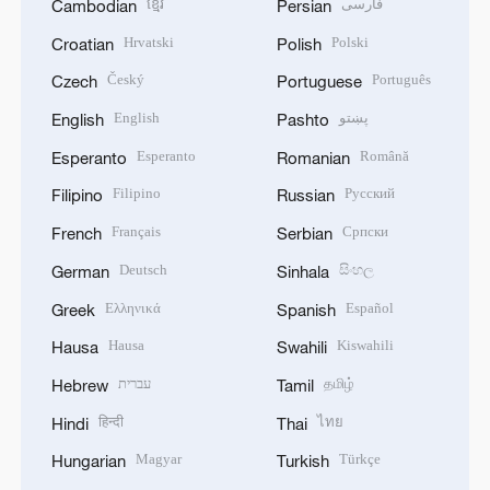
ខ្មែរ
فارسی
Cambodian
Persian
Hrvatski
Polski
Croatian
Polish
Český
Português
Czech
Portuguese
English
پښتو
English
Pashto
Esperanto
Română
Esperanto
Romanian
Filipino
Русский
Filipino
Russian
Français
Српски
French
Serbian
Deutsch
සිංහල
German
Sinhala
Ελληνικά
Español
Greek
Spanish
Hausa
Kiswahili
Hausa
Swahili
עברית
தமிழ்
Hebrew
Tamil
हिन्दी
ไทย
Hindi
Thai
Magyar
Türkçe
Hungarian
Turkish