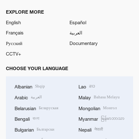
EXPLORE MORE
English
Español
Français
العربية
Русский
Documentary
CCTV+
CHOOSE YOUR LANGUAGE
Shqip
ລາວ
Albanian
Lao
العربية
Bahasa Melayu
Arabic
Malay
Беларуская
Монгол
Belarusian
Mongolian
বাংলা
မြန်မာဘာသာ
Bengali
Myanmar
Български
नेपाली
Bulgarian
Nepali