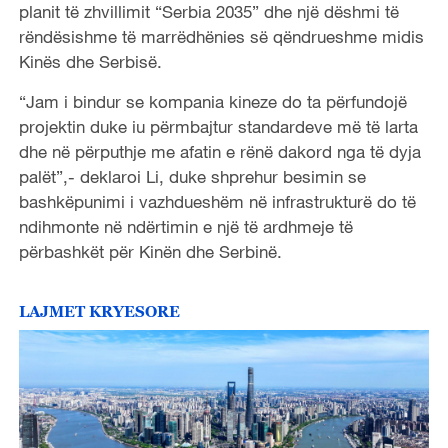
planit të zhvillimit “Serbia 2035” dhe një dëshmi të
rëndësishme të marrëdhënies së qëndrueshme midis
Kinës dhe Serbisë.
“Jam i bindur se kompania kineze do ta përfundojë
projektin duke iu përmbajtur standardeve më të larta
dhe në përputhje me afatin e rënë dakord nga të dyja
palët”,- deklaroi Li, duke shprehur besimin se
bashkëpunimi i vazhdueshëm në infrastrukturë do të
ndihmonte në ndërtimin e një të ardhmeje të
përbashkët për Kinën dhe Serbinë.
LAJMET KRYESORE