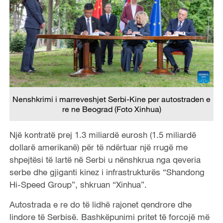
Nenshkrimi i marreveshjet Serbi-Kine per autostraden e
re ne Beograd (Foto Xinhua)
Një kontratë prej 1.3 miliardë eurosh (1.5 miliardë
dollarë amerikanë) për të ndërtuar një rrugë me
shpejtësi të lartë në Serbi u nënshkrua nga qeveria
serbe dhe gjiganti kinez i infrastrukturës “Shandong
Hi-Speed ​​Group”, shkruan “Xinhua”.
Autostrada e re do të lidhë rajonet qendrore dhe
lindore të Serbisë. Bashkëpunimi pritet të forcojë më