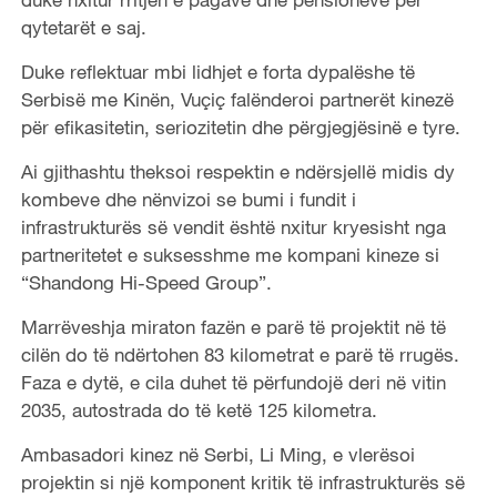
qytetarët e saj.
Duke reflektuar mbi lidhjet e forta dypalëshe të
Serbisë me Kinën, Vuçiç falënderoi partnerët kinezë
për efikasitetin, seriozitetin dhe përgjegjësinë e tyre.
Ai gjithashtu theksoi respektin e ndërsjellë midis dy
kombeve dhe nënvizoi se bumi i fundit i
infrastrukturës së vendit është nxitur kryesisht nga
partneritetet e suksesshme me kompani kineze si
“Shandong Hi-Speed ​​Group”.
Marrëveshja miraton fazën e parë të projektit në të
cilën do të ndërtohen 83 kilometrat e parë të rrugës.
Faza e dytë, e cila duhet të përfundojë deri në vitin
2035, autostrada do të ketë 125 kilometra.
Ambasadori kinez në Serbi, Li Ming, e vlerësoi
projektin si një komponent kritik të infrastrukturës së