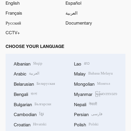
English
Español
Français
العربية
Русский
Documentary
CCTV+
CHOOSE YOUR LANGUAGE
Shqip
ລາວ
Albanian
Lao
العربية
Bahasa Melayu
Arabic
Malay
Беларуская
Монгол
Belarusian
Mongolian
বাংলা
မြန်မာဘာသာ
Bengali
Myanmar
Български
नेपाली
Bulgarian
Nepali
ខ្មែរ
فارسی
Cambodian
Persian
Hrvatski
Polski
Croatian
Polish