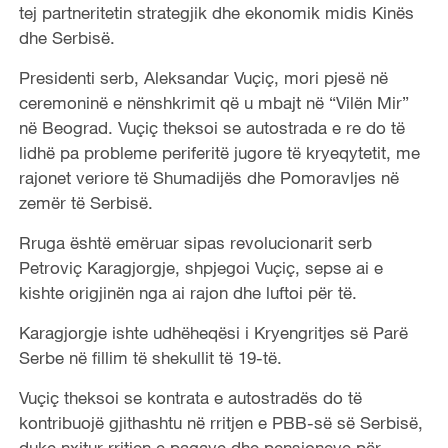
tej partneritetin strategjik dhe ekonomik midis Kinës
dhe Serbisë.
Presidenti serb, Aleksandar Vuçiç, mori pjesë në
ceremoninë e nënshkrimit që u mbajt në “Vilën Mir”
në Beograd. Vuçiç theksoi se autostrada e re do të
lidhë pa probleme periferitë jugore të kryeqytetit, me
rajonet veriore të Shumadijës dhe Pomoravljes në
zemër të Serbisë.
Rruga është emëruar sipas revolucionarit serb
Petroviç Karagjorgje, shpjegoi Vuçiç, sepse ai e
kishte origjinën nga ai rajon dhe luftoi për të.
Karagjorgje ishte udhëheqësi i Kryengritjes së Parë
Serbe në fillim të shekullit të 19-të.
Vuçiç theksoi se kontrata e autostradës do të
kontribuojë gjithashtu në rritjen e PBB-së së Serbisë,
duke nxitur rritjen e pagave dhe pensioneve për