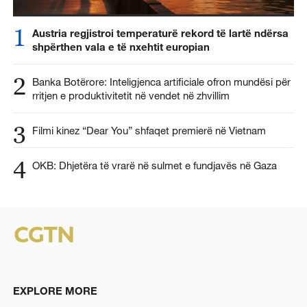
1
Austria regjistroi temperaturë rekord të lartë ndërsa
shpërthen vala e të nxehtit europian
2
Banka Botërore: Inteligjenca artificiale ofron mundësi për
rritjen e produktivitetit në vendet në zhvillim
3
Filmi kinez “Dear You” shfaqet premierë në Vietnam
4
OKB: Dhjetëra të vrarë në sulmet e fundjavës në Gaza
EXPLORE MORE