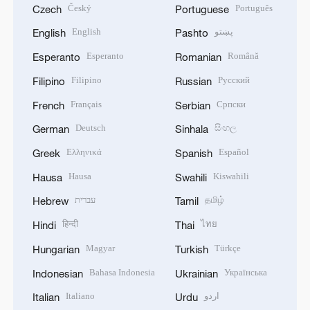
Český
Português
Czech
Portuguese
English
پښتو
English
Pashto
Esperanto
Română
Esperanto
Romanian
Filipino
Русский
Filipino
Russian
Français
Српски
French
Serbian
Deutsch
සිංහල
German
Sinhala
Ελληνικά
Español
Greek
Spanish
Hausa
Kiswahili
Hausa
Swahili
עברית
தமிழ்
Hebrew
Tamil
हिन्दी
ไทย
Hindi
Thai
Magyar
Türkçe
Hungarian
Turkish
Bahasa Indonesia
Українська
Indonesian
Ukrainian
Italiano
اردو
Italian
Urdu