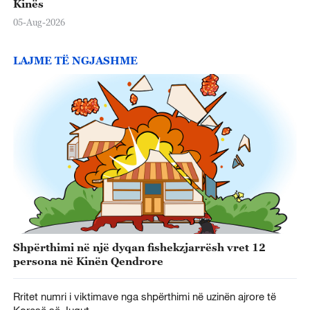
Kinës
05-Aug-2026
LAJME TË NGJASHME
Shpërthimi në një dyqan fishekzjarrësh vret 12
persona në Kinën Qendrore
Rritet numri i viktimave nga shpërthimi në uzinën ajrore të
Koresë së Jugut