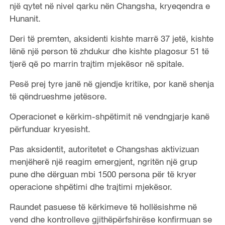
një qytet në nivel qarku nën Changsha, kryeqendra e
Hunanit.
Deri të premten, aksidenti kishte marrë 37 jetë, kishte
lënë një person të zhdukur dhe kishte plagosur 51 të
tjerë që po marrin trajtim mjekësor në spitale.
Pesë prej tyre janë në gjendje kritike, por kanë shenja
të qëndrueshme jetësore.
Operacionet e kërkim-shpëtimit në vendngjarje kanë
përfunduar kryesisht.
Pas aksidentit, autoritetet e Changshas aktivizuan
menjëherë një reagim emergjent, ngritën një grup
pune dhe dërguan mbi 1500 persona për të kryer
operacione shpëtimi dhe trajtimi mjekësor.
Raundet pasuese të kërkimeve të hollësishme në
vend dhe kontrolleve gjithëpërfshirëse konfirmuan se