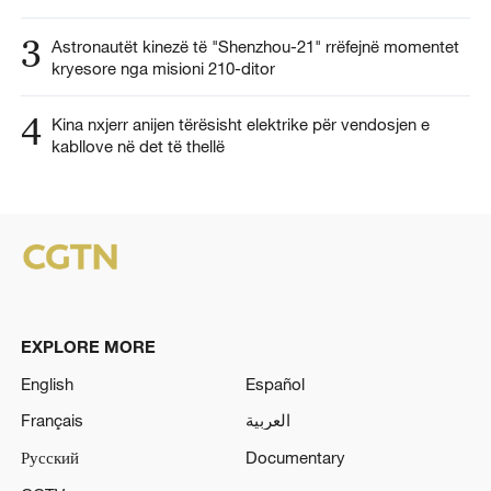
3
Astronautët kinezë të "Shenzhou-21" rrëfejnë momentet
kryesore nga misioni 210-ditor
4
Kina nxjerr anijen tërësisht elektrike për vendosjen e
kabllove në det të thellë
EXPLORE MORE
English
Español
Français
العربية
Русский
Documentary