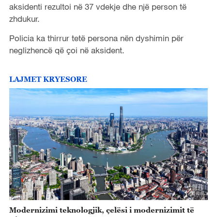
aksidenti rezultoi në 37 vdekje dhe një person të
zhdukur.
Policia ka thirrur tetë persona nën dyshimin për
neglizhencë që çoi në aksident.
LAJMET KRYESORE
Modernizimi teknologjik, çelësi i modernizimit të