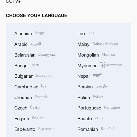
CCTV+
CHOOSE YOUR LANGUAGE
Shqip
ລາວ
Albanian
Lao
العربية
Bahasa Melayu
Arabic
Malay
Беларуская
Монгол
Belarusian
Mongolian
বাংলা
မြန်မာဘာသာ
Bengali
Myanmar
Български
नेपाली
Bulgarian
Nepali
ខ្មែរ
فارسی
Cambodian
Persian
Hrvatski
Polski
Croatian
Polish
Český
Português
Czech
Portuguese
English
پښتو
English
Pashto
Esperanto
Română
Esperanto
Romanian