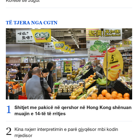
TË TJERA NGA CGTN
1
Shitjet me pakicë në qershor në Hong Kong shënuan
muajin e 14-të të rritjes
2
Kina nxjerr interpretimin e parë gjyqësor mbi kodin
mjedisor