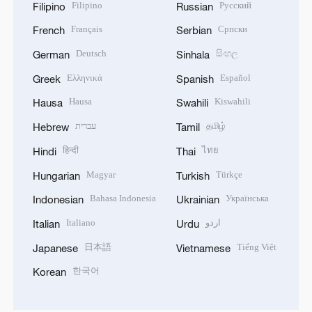
Filipino
Русский
Filipino
Russian
Français
Српски
French
Serbian
Deutsch
සිංහල
German
Sinhala
Ελληνικά
Español
Greek
Spanish
Hausa
Kiswahili
Hausa
Swahili
עברית
தமிழ்
Hebrew
Tamil
हिन्दी
ไทย
Hindi
Thai
Magyar
Türkçe
Hungarian
Turkish
Bahasa Indonesia
Українська
Indonesian
Ukrainian
Italiano
اردو
Italian
Urdu
日本語
Tiếng Việt
Japanese
Vietnamese
한국어
Korean