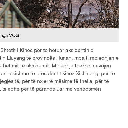
 nga VCG
 Shtetit i Kinës për të hetuar aksidentin e
etin Liuyang të provincës Hunan, mbajti mbledhjen e
 të hetimit të aksidentit. Mbledhja theksoi nevojën
ëndësishme të presidentit kinez Xi Jinping, për të
egjësitë, për të nxjerrë mësime të thella, për të
ve, si edhe për të parandaluar me vendosmëri