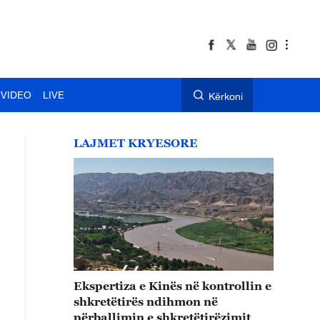
VIDEO
LIVE
Kërkoni
LAJMET KRYESORE
Ekspertiza e Kinës në kontrollin e
shkretëtirës ndihmon në
përballimin e shkretëtirëzimit