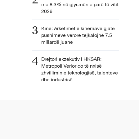
me 8.3% në gjysmën e parë të vitit
2026
3
Kinë: Arkëtimet e kinemave gjatë
pushimeve verore tejkalojnë 7.5
miliardë juanë
4
Drejtori ekzekutiv i HKSAR:
Metropoli Verior do të nxisë
zhvillimin e teknologjisë, talenteve
dhe industrisë