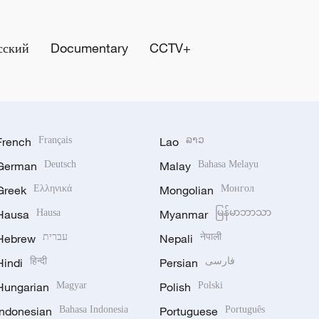
сский
Documentary
CCTV+
French
Français
Lao
ລາວ
German
Deutsch
Malay
Bahasa Melayu
Greek
Ελληνικά
Mongolian
Монгол
Hausa
Hausa
Myanmar
မြန်မာဘာသာ
Hebrew
עברית
Nepali
नेपाली
Hindi
हिन्दी
Persian
فارسی
Hungarian
Magyar
Polish
Polski
Indonesian
Bahasa Indonesia
Portuguese
Português