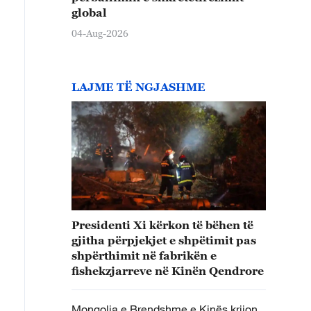
global
04-Aug-2026
LAJME TË NGJASHME
Presidenti Xi kërkon të bëhen të
gjitha përpjekjet e shpëtimit pas
shpërthimit në fabrikën e
fishekzjarreve në Kinën Qendrore
Mongolia e Brendshme e Kinës krijon