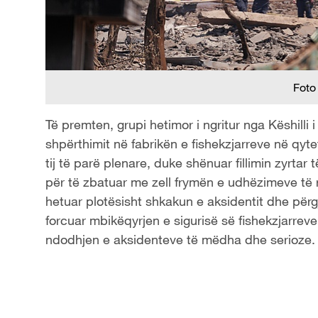
Foto
Të premten, grupi hetimor i ngritur nga Këshilli i
shpërthimit në fabrikën e fishekzjarreve në qyt
tij të parë plenare, duke shënuar fillimin zyrtar
për të zbatuar me zell frymën e udhëzimeve të r
hetuar plotësisht shkakun e aksidentit dhe përgj
forcuar mbikëqyrjen e sigurisë së fishekzjarre
ndodhjen e aksidenteve të mëdha dhe serioze.