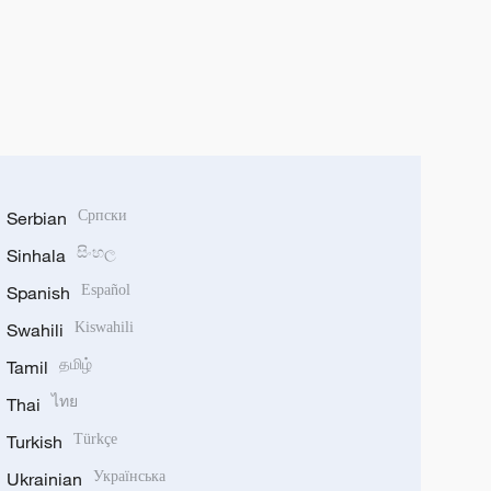
Serbian
Српски
Sinhala
සිංහල
Spanish
Español
Swahili
Kiswahili
Tamil
தமிழ்
Thai
ไทย
Turkish
Türkçe
Ukrainian
Українська