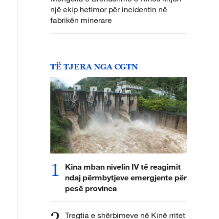
një ekip hetimor për incidentin në
fabrikën minerare
TË TJERA NGA CGTN
1
Kina mban nivelin IV të reagimit
ndaj përmbytjeve emergjente për
pesë provinca
2
Tregtia e shërbimeve në Kinë rritet