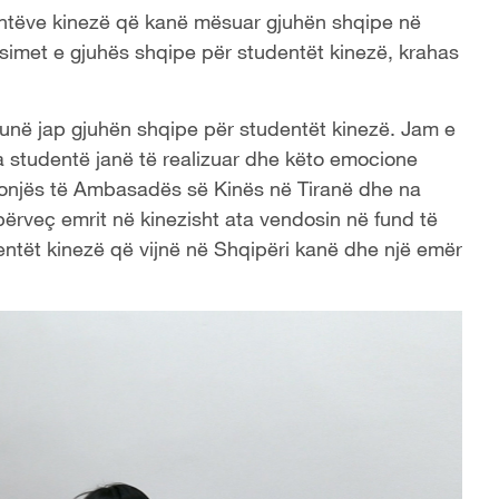
entëve kinezë që kanë mësuar gjuhën shqipe në
ësimet e gjuhës shqipe për studentët kinezë, krahas
në jap gjuhën shqipe për studentët kinezë. Jam e
a studentë janë të realizuar dhe këto emocione
nonjës të Ambasadës së Kinës në Tiranë dhe na
 përveç emrit në kinezisht ata vendosin në fund të
dentët kinezë që vijnë në Shqipëri kanë dhe një emër