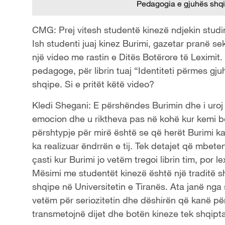
Pedagogia e gjuhës shq
CMG: Prej vitesh studentë kinezë ndjekin studim
Ish studenti juaj kinez Burimi, gazetar pranë se
një video me rastin e Ditës Botërore të Leximit. 
pedagoge, për librin tuaj “Identiteti përmes gjuh
shqipe. Si e pritët këtë video?
Kledi Shegani: E përshëndes Burimin dhe i uro
emocion dhe u riktheva pas në kohë kur kemi
përshtypje për mirë është se që herët Burimi k
ka realizuar ëndrrën e tij. Tek detajet që mbe
çasti kur Burimi jo vetëm tregoi librin tim, por l
Mësimi me studentët kinezë është një traditë 
shqipe në Universitetin e Tiranës. Ata janë nga
vetëm për seriozitetin dhe dëshirën që kanë pë
transmetojnë dijet dhe botën kineze tek shqipta