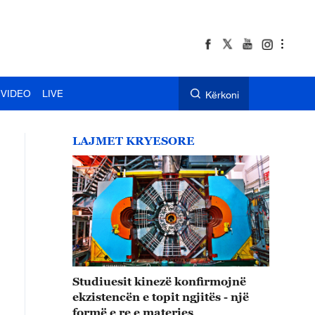
VIDEO
LIVE
Kërkoni
LAJMET KRYESORE
Studiuesit kinezë konfirmojnë
ekzistencën e topit ngjitës - një
formë e re e materies