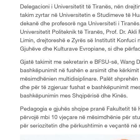
Delegacioni i Universitetit të Tiranës, nën drejti
takim zyrtar në Universitetin e Studimeve të H
dekanë dhe profesorë nga Universiteti i Tiranës, d
Universitetit Politeknik të Tiranës, Prof. Dr. Ak
Limin, drejtoreshë e Zyrës së Institutit Konfuci
Gjuhëve dhe Kulturave Evropiane, si dhe përfaqës
Gjatë takimit me sekretarin e BFSU-së, Wang D
bashkëpunimit në fushën e arsimit dhe kërkimi
mësimdhënien multidisiplinare. Palët shprehën
dhe për të zgjeruar fushat e bashkëpunimit mes
bashkëpunimin mes Shqipërisë dhe Kinës.
Pedagogia e gjuhës shqipe pranë Fakultetit të H
përvojë mbi 10 vjeçare në mësimdhënie për stud
për seriozitetin dhe përkushtimin e veçantë në