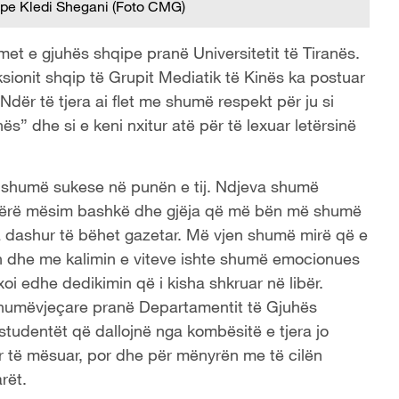
ipe Kledi Shegani (Foto CMG)
et e gjuhës shqipe pranë Universitetit të Tiranës.
ksionit shqip të Grupit Mediatik të Kinës ka postuar
Ndër të tjera ai flet me shumë respekt për ju si
ës” dhe si e keni nxitur atë për të lexuar letërsinë
j shumë sukese në punën e tij. Ndjeva shumë
 bërë mësim bashkë dhe gjëja që më bën më shumë
a dashur të bëhet gazetar. Më vjen shumë mirë që e
ten dhe me kalimin e viteve ishte shumë emocionues
exoi edhe dedikimin që i kisha shkruar në libër.
shumëvjeçare pranë Departamentit të Gjuhës
 studentët që dallojnë nga kombësitë e tjera jo
r të mësuar, por dhe për mënyrën me të cilën
rët.