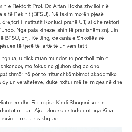
min e Rektorit Prof. Dr. Artan Hoxha zhvilloi një
uaja të Pekinit (BFSU). Në takim morën pjesë
rejtori i Institutit Konfuci pranë UT, si dhe rektori i
li Fundo. Nga pala kineze ishin të pranishëm znj. Jin
 në BFSU, znj. Ke Jing, dekania e Shkollës së
ues të tjerë të lartë të universitetit.
inghua, u diskutuan mundësitë për thellimin e
t shkencor, me fokus në gjuhën shqipe dhe
 gatishmërinë për të rritur shkëmbimet akademike
 dy universiteteve, duke nxitur më tej miqësinë dhe
istorisë dhe Filologjisë Kledi Shegani ka një
entët e huaj. Ajo i vlerëson studentët nga Kina
 mësimin e gjuhës shqipe.