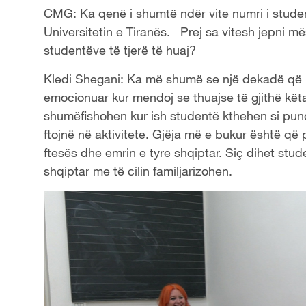
CMG: Ka qenë i shumtë ndër vite numri i stud
Universitetin e Tiranës. Prej sa vitesh jepni m
studentëve të tjerë të huaj?
Kledi Shegani: Ka më shumë se një dekadë që u
emocionuar kur mendoj se thuajse të gjithë kët
shumëfishohen kur ish studentë kthehen si pu
ftojnë në aktivitete. Gjëja më e bukur është që
ftesës dhe emrin e tyre shqiptar. Siç dihet stu
shqiptar me të cilin familjarizohen.