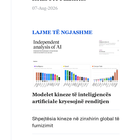
07-Aug-2026
LAJME TË NGJASHME
Modelet kineze të inteligjencës
artificiale kryesojnë renditjen
Shpejtësia kineze në zinxhirin global të
furnizimit