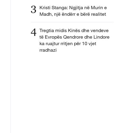
3
Kristi Stanga: Ngjitja në Murin e
Madh, një ëndërr e bërë realitet
4
Tregtia midis Kinës dhe vendeve
të Evropës Qendrore dhe Lindore
ka ruajtur rritjen për 10 vjet
rradhazi