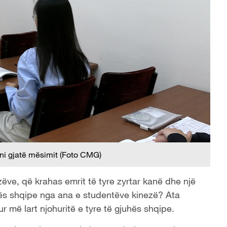
ni gjatë mësimit (Foto CMG)
ëve, që krahas emrit të tyre zyrtar kanë dhe një
uhës shqipe nga ana e studentëve kinezë? Ata
 më lart njohuritë e tyre të gjuhës shqipe.