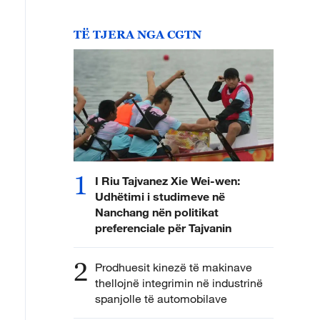
TË TJERA NGA CGTN
1
I Riu Tajvanez Xie Wei-wen:
Udhëtimi i studimeve në
Nanchang nën politikat
preferenciale për Tajvanin
2
Prodhuesit kinezë të makinave
thellojnë integrimin në industrinë
spanjolle të automobilave