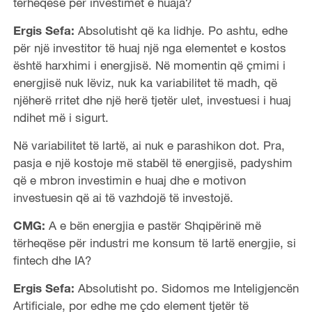
tërheqëse për investimet e huaja?
Ergis Sefa:
Absolutisht që ka lidhje. Po ashtu, edhe
për një investitor të huaj një nga elementet e kostos
është harxhimi i energjisë. Në momentin që çmimi i
energjisë nuk lëviz, nuk ka variabilitet të madh, që
njëherë rritet dhe një herë tjetër ulet, investuesi i huaj
ndihet më i sigurt.
Në variabilitet të lartë, ai nuk e parashikon dot. Pra,
pasja e një kostoje më stabël të energjisë, padyshim
që e mbron investimin e huaj dhe e motivon
investuesin që ai të vazhdojë të investojë.
CMG:
A e bën energjia e pastër Shqipërinë më
tërheqëse për industri me konsum të lartë energjie, si
fintech dhe IA?
Ergis Sefa:
Absolutisht po. Sidomos me Inteligjencën
Artificiale, por edhe me çdo element tjetër të