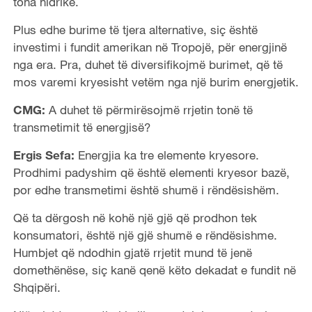
tona hidrike.
Plus edhe burime të tjera alternative, siç është
investimi i fundit amerikan në Tropojë, për energjinë
nga era. Pra, duhet të diversifikojmë burimet, që të
mos varemi kryesisht vetëm nga një burim energjetik.
CMG:
A duhet të përmirësojmë rrjetin tonë të
transmetimit të energjisë?
Ergis Sefa:
Energjia ka tre elemente kryesore.
Prodhimi padyshim që është elementi kryesor bazë,
por edhe transmetimi është shumë i rëndësishëm.
Që ta dërgosh në kohë një gjë që prodhon tek
konsumatori, është një gjë shumë e rëndësishme.
Humbjet që ndodhin gjatë rrjetit mund të jenë
domethënëse, siç kanë qenë këto dekadat e fundit në
Shqipëri.