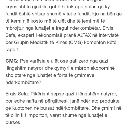
kryesisht të gjelbër, qoftë hidrik apo solar, që ky i
fundit është shtuar shumë vitet e fundit, kjo na bën që
të kemi një kosto më të ulët dhe të jemi më të
mbrojtur nga luhatjet e tregut ndërkombëtar. Ervis
Sefa, ekspert i ekonomisë pranë ALTAX në intervistë
për Grupin Mediatik të Kinës (CMG) komenton këtë
raport.
CMG:
Pse varësia e ulët ose gati zero nga gazi i
lëngshëm natyror dhe qymyri e mbron ekonominë
shqiptare nga luhatjet e forta të çmimeve
ndërkombëtare?
Ergis Sefa: Pikërisht sepse gazi i lëngshëm natyror,
por edhe nafta në përgjithësi, janë ndër ato produkte
që kuotohen në bursat ndërkombëtare. Dhe çmimi në
të cilin ti i importon, varet shumë nga luhatjet e
bursës.