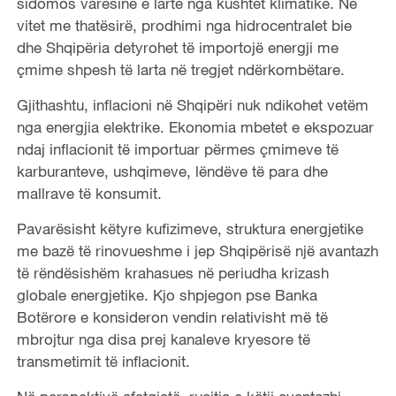
sidomos varësinë e lartë nga kushtet klimatike. Në
vitet me thatësirë, prodhimi nga hidrocentralet bie
dhe Shqipëria detyrohet të importojë energji me
çmime shpesh të larta në tregjet ndërkombëtare.
Gjithashtu, inflacioni në Shqipëri nuk ndikohet vetëm
nga energjia elektrike. Ekonomia mbetet e ekspozuar
ndaj inflacionit të importuar përmes çmimeve të
karburanteve, ushqimeve, lëndëve të para dhe
mallrave të konsumit.
Pavarësisht këtyre kufizimeve, struktura energjetike
me bazë të rinovueshme i jep Shqipërisë një avantazh
të rëndësishëm krahasues në periudha krizash
globale energjetike. Kjo shpjegon pse Banka
Botërore e konsideron vendin relativisht më të
mbrojtur nga disa prej kanaleve kryesore të
transmetimit të inflacionit.