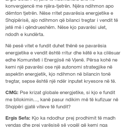
konvergjencë me njëra-tjetrën. Njëra ndihmon apo
dëmton tjetrën. Nëse rritet pavarësia energjetike e
Shqipërisë, ajo ndihmon që bilanci tregtar i vendit të
jetë më i qëndrueshëm. Nëse kjo pavarësi ulet,
ndodh e kundërta.
Në pesë vitet e fundit duhet thënë se pavarësia
energjetike e vendit është rritur dhe këtë e ka cilësuar
edhe Komuniteti i Energjisë në Vjenë. Përsa kohë ne
kemi një pavarësi ose një autonomi strategjike në
aspektin energjetik, kjo ndihmon në bilancin tonë
tregtar, sepse është një ndër inputet kryesore në të.
CMG:
Pse krizat globale energjetike, si kjo e fundit
me bllokimin..., kanë pasur ndikim më të kufizuar në
Shqipëri gjatë viteve të fundit?
Ergis Sefa:
Kjo ka ndodhur prej prodhimit të madh
vendas dhe prej varësisë së vogël që kemi nga