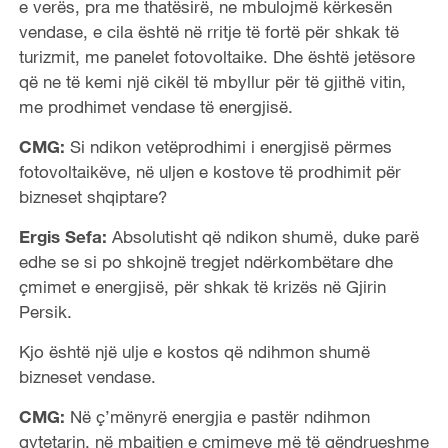
e verës, pra me thatësirë, ne mbulojmë kërkesën
vendase, e cila është në rritje të fortë për shkak të
turizmit, me panelet fotovoltaike. Dhe është jetësore
që ne të kemi një cikël të mbyllur për të gjithë vitin,
me prodhimet vendase të energjisë.
CMG:
Si ndikon vetëprodhimi i energjisë përmes
fotovoltaikëve, në uljen e kostove të prodhimit për
bizneset shqiptare?
Ergis Sefa:
Absolutisht që ndikon shumë, duke parë
edhe se si po shkojnë tregjet ndërkombëtare dhe
çmimet e energjisë, për shkak të krizës në Gjirin
Persik.
Kjo është një ulje e kostos që ndihmon shumë
bizneset vendase.
CMG:
Në ç’mënyrë energjia e pastër ndihmon
qytetarin, në mbajtjen e çmimeve më të qëndrueshme