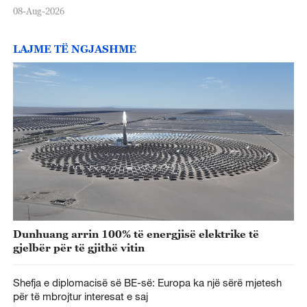
08-Aug-2026
LAJME TË NGJASHME
Dunhuang arrin 100% të energjisë elektrike të
gjelbër për të gjithë vitin
Shefja e diplomacisë së BE-së: Europa ka një sërë mjetesh
për të mbrojtur interesat e saj