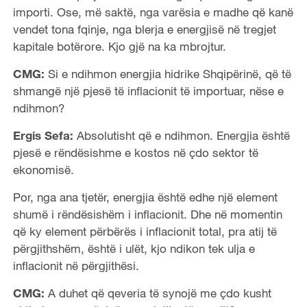
importi. Ose, më saktë, nga varësia e madhe që kanë
vendet tona fqinje, nga blerja e energjisë në tregjet
kapitale botërore. Kjo gjë na ka mbrojtur.
CMG:
Si e ndihmon energjia hidrike Shqipërinë, që të
shmangë një pjesë të inflacionit të importuar, nëse e
ndihmon?
Ergis Sefa:
Absolutisht që e ndihmon. Energjia është
pjesë e rëndësishme e kostos në çdo sektor të
ekonomisë.
Por, nga ana tjetër, energjia është edhe një element
shumë i rëndësishëm i inflacionit. Dhe në momentin
që ky element përbërës i inflacionit total, pra atij të
përgjithshëm, është i ulët, kjo ndikon tek ulja e
inflacionit në përgjithësi.
CMG:
A duhet që qeveria të synojë me çdo kusht