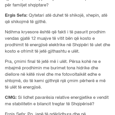
për familjet shqiptare?
Ergis Sefa:
Qytetari atë duhet të shikojë, xhepin, atë
që shikojmë të gjithë.
Ndihma kryesore është që fakti i të pasurit prodhim
vendas gjatë 12 muajve të vitit bën që kosto e
prodhimit të energjisë elektrike në Shqipëri të ulet dhe
kosto e ofrimit të jetë gjithashtu e ulët.
Pra, çmimi final të jetë më i ulët. Përsa kohë ne e
mbajmë prodhimin me burimet tona hidrike dhe
diellore në këtë nivel dhe me fotovoltaikët edhe e
shtojmë, do të kemi gjithnjë një çmim përherë e më
të ulët të energjisë.
CMG:
Si lidhet pavarësia relative energjetike e vendit
me stabilitetin e bilancit tregtar të Shqipërisë?
Ergis Sefa: Po, janë të ndërlidhura dhe në