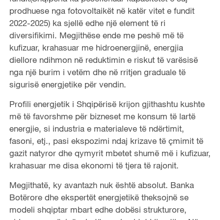
prodhuese nga fotovoltaikët në katër vitet e fundit
2022-2025) ka sjellë edhe një element të ri
diversifikimi. Megjithëse ende me peshë më të
kufizuar, krahasuar me hidroenergjinë, energjia
diellore ndihmon në reduktimin e riskut të varësisë
nga një burim i vetëm dhe në rritjen graduale të
sigurisë energjetike për vendin.
Profili energjetik i Shqipërisë krijon gjithashtu kushte
më të favorshme për bizneset me konsum të lartë
energjie, si industria e materialeve të ndërtimit,
fasoni, etj., pasi ekspozimi ndaj krizave të çmimit të
gazit natyror dhe qymyrit mbetet shumë më i kufizuar,
krahasuar me disa ekonomi të tjera të rajonit.
Megjithatë, ky avantazh nuk është absolut. Banka
Botërore dhe ekspertët energjetikë theksojnë se
modeli shqiptar mbart edhe dobësi strukturore,