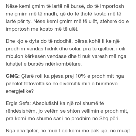
Nëse kemi çmim të lartë në bursë, do të importosh
me çmim më të madh, që do të thotë kosto më të
lartë për ty. Nëse kemi çmim më të ulët, atëherë do e
importosh me kosto më të ulët.
Dhe kjo e dyta do të ndodhë, përsa kohë ti ke një
prodhim vendas hidrik dhe solar, pra të gjelbër, i cili
mbulon kërkesën vendase dhe ti nuk varesh më nga
luhatjet e bursës ndërkombëtare.
CMG:
Çfarë roli ka pjesa prej 10% e prodhimit nga
panelet fotovoltaike në diversifikimin e burimeve
energjetike?
Ergis Sefa: Absolutisht ka një rol shumë të
rëndësishëm, jo vetëm se shton vëllimin e prodhimit,
pra kemi më shumë sasi në prodhim në Shqipëri.
Nga ana tjetër, në muajt që kemi më pak ujë, në muajt