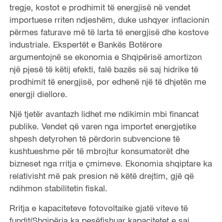
tregje, kostot e prodhimit të energjisë në vendet
importuese rriten ndjeshëm, duke ushqyer inflacionin
përmes faturave më të larta të energjisë dhe kostove
industriale. Ekspertët e Bankës Botërore
argumentojnë se ekonomia e Shqipërisë amortizon
një pjesë të këtij efekti, falë bazës së saj hidrike të
prodhimit të energjisë, por edhenë një të dhjetën me
energji diellore.
Një tjetër avantazh lidhet me ndikimin mbi financat
publike. Vendet që varen nga importet energjetike
shpesh detyrohen të përdorin subvencione të
kushtueshme për të mbrojtur konsumatorët dhe
bizneset nga rritja e çmimeve. Ekonomia shqiptare ka
relativisht më pak presion në këtë drejtim, gjë që
ndihmon stabilitetin fiskal.
Rritja e kapaciteteve fotovoltaike gjatë viteve të
fundit(Shqipëria ka pesëfishuar kapacitetet e saj