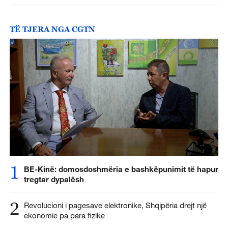
TË TJERA NGA CGTN
1
BE-Kinë: domosdoshmëria e bashkëpunimit të hapur
tregtar dypalësh
2
Revolucioni i pagesave elektronike, Shqipëria drejt një
ekonomie pa para fizike