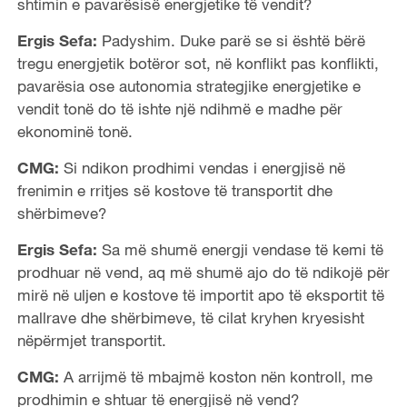
shtimin e pavarësisë energjetike të vendit?
Ergis Sefa:
Padyshim. Duke parë se si është bërë
tregu energjetik botëror sot, në konflikt pas konflikti,
pavarësia ose autonomia strategjike energjetike e
vendit tonë do të ishte një ndihmë e madhe për
ekonominë tonë.
CMG:
Si ndikon prodhimi vendas i energjisë në
frenimin e rritjes së kostove të transportit dhe
shërbimeve?
Ergis Sefa:
Sa më shumë energji vendase të kemi të
prodhuar në vend, aq më shumë ajo do të ndikojë për
mirë në uljen e kostove të importit apo të eksportit të
mallrave dhe shërbimeve, të cilat kryhen kryesisht
nëpërmjet transportit.
CMG:
A arrijmë të mbajmë koston nën kontroll, me
prodhimin e shtuar të energjisë në vend?