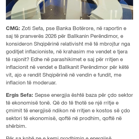
CMG:
Zoti Sefa, pse Banka Botërore, në raportin e
saj të pranverës 2026 për Ballkanin Perëndimor, e
konsideron Shqipërinë relativisht më të mbrojtur nga
goditjet inflacioniste, në krahasim me vendet e tjera
të rajonit? Edhe në parashikimet e saj për rritjen e
inflacionit në vendet e Ballkanit Perëndimor për këtë
vit, ajo e rendit Shqipërinë në vendin e fundit, me
inflacion të moderuar.
Ergis Sefa:
Sepse energjia është baza për çdo sektor
të ekonomisë tonë. Që do të thotë se një rritje e
çmimit të energjisë ndikon në rritjen e kostos së çdo
sektori të ekonomisë, qoftë në prodhim, qoftë në
shërbim.
Për sa kohë ne e kemi prodhimin e energjisë