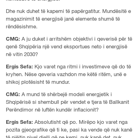
Dhe nuk duhet të kapemi të papërgatitur. Mundësitë e
magazinimit të energjisë janë elemente shumë të
rëndësishme.
CMG:
A ju duket i arritshëm objektivi i qeverisë për të
qenë Shqipëria një vend eksportues neto i energjisë
në vitin 2030?
Ergis Sefa:
Kjo varet nga ritmi i investimeve që do të
kryhen. Nëse qeveria vazhdon me këtë ritëm, unë e
shikoj plotësisht të mundur.
CMG:
A mund të shërbejë modeli energjetik i
Shqipërisë si shembull për vendet e tjera të Ballkanit
Perëndimor në luftën kundër inflacionit?
Ergis Sefa:
Absolutisht që po. Mirëpo kjo varet nga
pozita gjeografike që ti ke, pasi ka vende që nuk kanë
të njëjtin nivel dielli që ne kemi, nuk kanë det, nuk