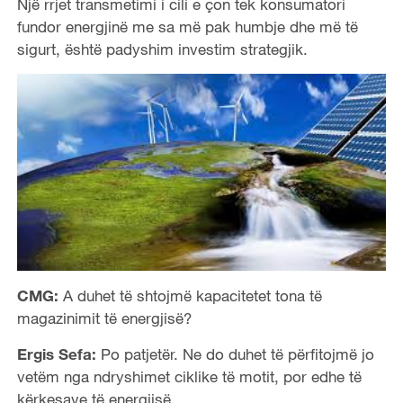
Një rrjet transmetimi i cili e çon tek konsumatori
fundor energjinë me sa më pak humbje dhe më të
sigurt, është padyshim investim strategjik.
CMG:
A duhet të shtojmë kapacitetet tona të
magazinimit të energjisë?
Ergis Sefa:
Po patjetër. Ne do duhet të përfitojmë jo
vetëm nga ndryshimet ciklike të motit, por edhe të
kërkesave të energjisë.