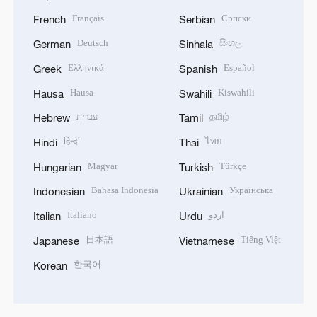
Français
Српски
French
Serbian
Deutsch
සිංහල
German
Sinhala
Ελληνικά
Español
Greek
Spanish
Hausa
Kiswahili
Hausa
Swahili
עברית
தமிழ்
Hebrew
Tamil
हिन्दी
ไทย
Hindi
Thai
Magyar
Türkçe
Hungarian
Turkish
Bahasa Indonesia
Українська
Indonesian
Ukrainian
Italiano
اردو
Italian
Urdu
日本語
Tiếng Việt
Japanese
Vietnamese
한국어
Korean