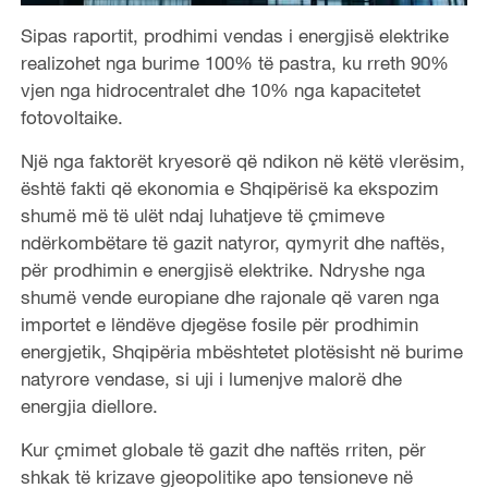
Sipas raportit, prodhimi vendas i energjisë elektrike
realizohet nga burime 100% të pastra, ku rreth 90%
vjen nga hidrocentralet dhe 10% nga kapacitetet
fotovoltaike.
Një nga faktorët kryesorë që ndikon në këtë vlerësim,
është fakti që ekonomia e Shqipërisë ka ekspozim
shumë më të ulët ndaj luhatjeve të çmimeve
ndërkombëtare të gazit natyror, qymyrit dhe naftës,
për prodhimin e energjisë elektrike. Ndryshe nga
shumë vende europiane dhe rajonale që varen nga
importet e lëndëve djegëse fosile për prodhimin
energjetik, Shqipëria mbështetet plotësisht në burime
natyrore vendase, si uji i lumenjve malorë dhe
energjia diellore.
Kur çmimet globale të gazit dhe naftës rriten, për
shkak të krizave gjeopolitike apo tensioneve në