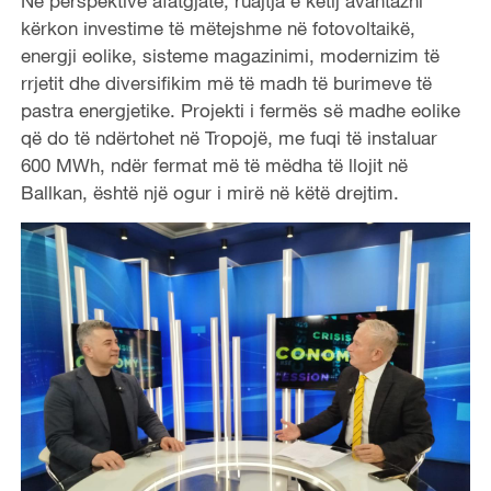
Në perspektivë afatgjatë, ruajtja e këtij avantazhi
kërkon investime të mëtejshme në fotovoltaikë,
energji eolike, sisteme magazinimi, modernizim të
rrjetit dhe diversifikim më të madh të burimeve të
pastra energjetike. Projekti i fermës së madhe eolike
që do të ndërtohet në Tropojë, me fuqi të instaluar
600 MWh, ndër fermat më të mëdha të llojit në
Ballkan, është një ogur i mirë në këtë drejtim.