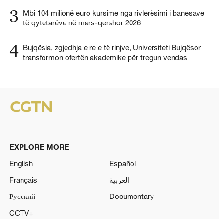
3
Mbi 104 milionë euro kursime nga rivlerësimi i banesave
të qytetarëve në mars-qershor 2026
4
Bujqësia, zgjedhja e re e të rinjve, Universiteti Bujqësor
transformon ofertën akademike për tregun vendas
EXPLORE MORE
English
Español
Français
العربية
Русский
Documentary
CCTV+