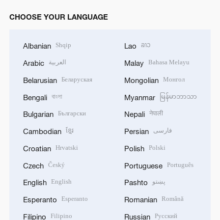
CHOOSE YOUR LANGUAGE
Shqip
ລາວ
Albanian
Lao
العربية
Bahasa Melayu
Arabic
Malay
Беларуская
Монгол
Belarusian
Mongolian
বাংলা
မြန်မာဘာသာ
Bengali
Myanmar
Български
नेपाली
Bulgarian
Nepali
ខ្មែរ
فارسی
Cambodian
Persian
Hrvatski
Polski
Croatian
Polish
Český
Português
Czech
Portuguese
English
پښتو
English
Pashto
Esperanto
Română
Esperanto
Romanian
Filipino
Русский
Filipino
Russian