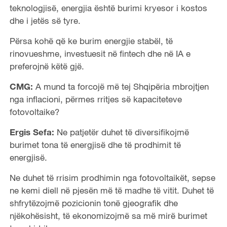
teknologjisë, energjia është burimi kryesor i kostos
dhe i jetës së tyre.
Përsa kohë që ke burim energjie stabël, të
rinovueshme, investuesit në fintech dhe në IA e
preferojnë këtë gjë.
CMG:
A mund ta forcojë më tej Shqipëria mbrojtjen
nga inflacioni, përmes rritjes së kapaciteteve
fotovoltaike?
Ergis Sefa:
Ne patjetër duhet të diversifikojmë
burimet tona të energjisë dhe të prodhimit të
energjisë.
Ne duhet të rrisim prodhimin nga fotovoltaikët, sepse
ne kemi diell në pjesën më të madhe të vitit. Duhet të
shfrytëzojmë pozicionin tonë gjeografik dhe
njëkohësisht, të ekonomizojmë sa më mirë burimet