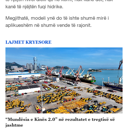
kanë të njëjtën fuqi hidrike.
Megjithatë, modeli ynë do të ishte shumë mirë i
aplikueshëm në shumë vende të rajonit.
LAJMET KRYESORE
“Mundësia e Kinës 2.0” në rezultatet e tregtisë së
jashtme