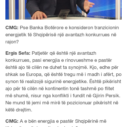
CMG:
Pse Banka Botërore e konsideron tranzicionin
energjetik të Shqipërisë një avantazh konkurrues në
rajon?
Ergis Sefa:
Patjetër që është një avantazh
konkurrues, pasi energjia e rinovueshme e pastër
është ajo të cilën ne duhet ta synojmë. Kjo, edhe për
shkak se Europa, që është tregu më i madh i afërt, po
synon të realizojë sigurinë energjetike. Është pikërisht
ajo për të cilën në kontinentin tonë tashmë po flitet
më shumë, nisur nga konflikti i fundit në Gjirin Persik.
Ne mund të jemi më mirë të pozicionuar pikërisht në
këtë drejtim.
CMG:
A e bën energjia e pastër Shqipërinë më