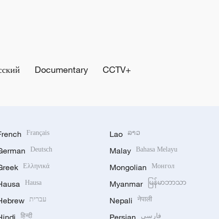
сский
Documentary
CCTV+
French
Français
Lao
ລາວ
German
Deutsch
Malay
Bahasa Melayu
Greek
Ελληνικά
Mongolian
Монгол
Hausa
Hausa
Myanmar
မြန်မာဘာသာ
Hebrew
עברית
Nepali
नेपाली
Hindi
हिन्दी
Persian
فارسی