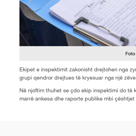
Foto
Ekipet e inspektimit zakonisht drejtohen nga zyr
grupi qendror drejtues të kryesuar nga një zëven
Në njoftim thuhet se çdo ekip inspektimi do të kr
marrë ankesa dhe raporte publike mbi çështjet e