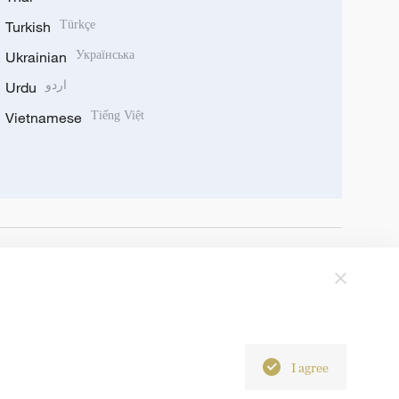
Turkish
Türkçe
Ukrainian
Українська
Urdu
اردو
Vietnamese
Tiếng Việt
I agree
6