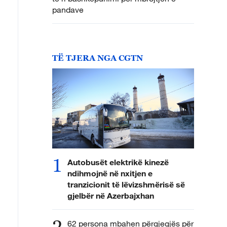
pandave
TË TJERA NGA CGTN
1
Autobusët elektrikë kinezë
ndihmojnë në nxitjen e
tranzicionit të lëvizshmërisë së
gjelbër në Azerbajxhan
2
62 persona mbahen përgjegjës për