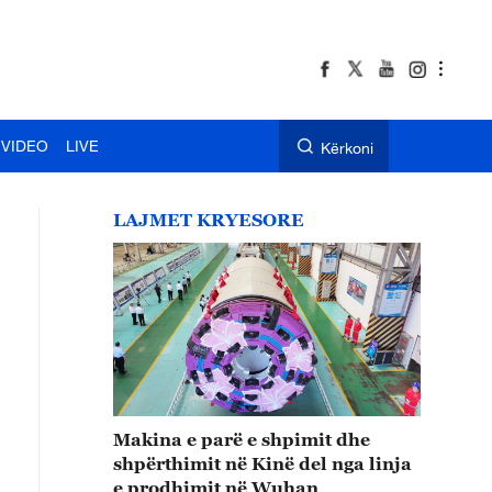
VIDEO
LIVE
Kërkoni
LAJMET KRYESORE
Makina e parë e shpimit dhe
shpërthimit në Kinë del nga linja
e prodhimit në Wuhan