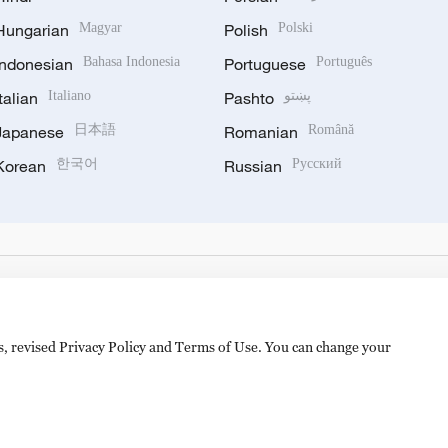
Hungarian
Magyar
Polish
Polski
Indonesian
Bahasa Indonesia
Portuguese
Português
Italian
Italiano
Pashto
پښتو
Japanese
日本語
Romanian
Română
Korean
한국어
Russian
Русский
es, revised Privacy Policy and Terms of Use. You can change your
备 11010502050052号
Disinformation report hotline: 010-8506146