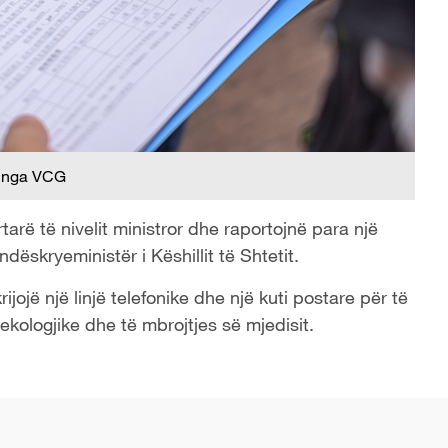
 nga VCG
tarë të nivelit ministror dhe raportojnë para një
dëskryeministër i Këshillit të Shtetit.
ijojë një linjë telefonike dhe një kuti postare për të
kologjike dhe të mbrojtjes së mjedisit.