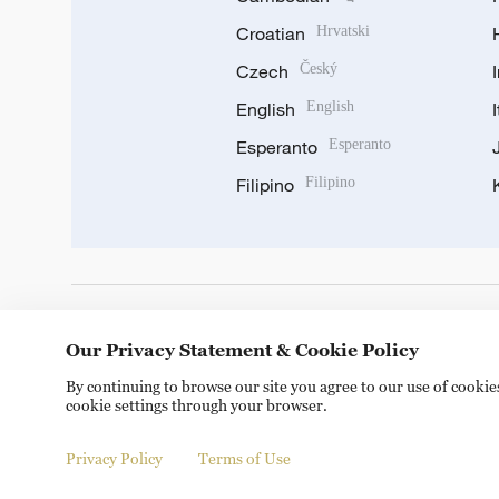
Croatian
Hrvatski
Czech
Český
English
English
Esperanto
Esperanto
Filipino
Filipino
DOWNLOAD OUR APP
Our Privacy Statement & Cookie Policy
By continuing to browse our site you agree to our use of cooki
cookie settings through your browser.
Privacy Policy
Terms of Use
Copyright © 2024 CGTN.
京ICP备20000184号
京公网安