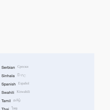
Serbian
Српски
Sinhala
සිංහල
Spanish
Español
Swahili
Kiswahili
Tamil
தமிழ்
Thai
ไทย