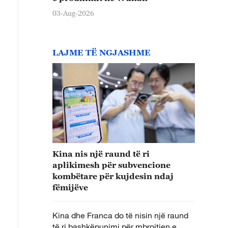
03-Aug-2026
LAJME TË NGJASHME
Kina nis një raund të ri
aplikimesh për subvencione
kombëtare për kujdesin ndaj
fëmijëve
Kina dhe Franca do të nisin një raund
të ri bashkëpunimi për mbrojtjen e