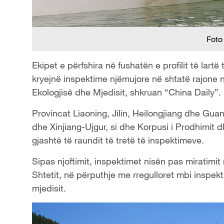
Foto
Ekipet e përfshira në fushatën e profilit të lart
kryejnë inspektime njëmujore në shtatë rajone në
Ekologjisë dhe Mjedisit, shkruan “China Daily”.
Provincat Liaoning, Jilin, Heilongjiang dhe G
dhe Xinjiang-Ujgur, si dhe Korpusi i Prodhimit 
gjashtë të raundit të tretë të inspektimeve.
Sipas njoftimit, inspektimet nisën pas miratimit
Shtetit, në përputhje me rregulloret mbi inspek
mjedisit.