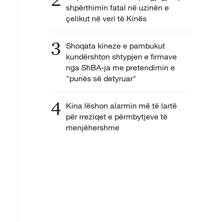
shpërthimin fatal në uzinën e
çelikut në veri të Kinës
3
Shoqata kineze e pambukut
kundërshton shtypjen e firmave
nga ShBA-ja me pretendimin e
"punës së detyruar"
4
Kina lëshon alarmin më të lartë
për rreziqet e përmbytjeve të
menjëhershme