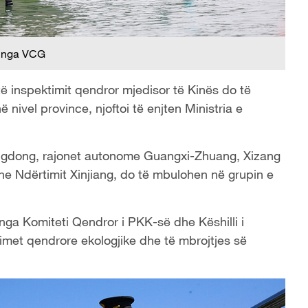
 nga VCG
ë të inspektimit qendror mjedisor të Kinës do të
 nivel province, njoftoi të enjten Ministria e
uangdong, rajonet autonome Guangxi-Zhuang, Xizang
dhe Ndërtimit Xinjiang, do të mbulohen në grupin e
 nga Komiteti Qendror i PKK-së dhe Këshilli i
timet qendrore ekologjike dhe të mbrojtjes së