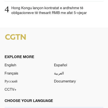
4
Hong Kongu lançon kontratat e ardhshme të
obligacioneve të thesarit RMB me afat 5-vjeçar
EXPLORE MORE
English
Español
Français
العربية
Русский
Documentary
CCTV+
CHOOSE YOUR LANGUAGE