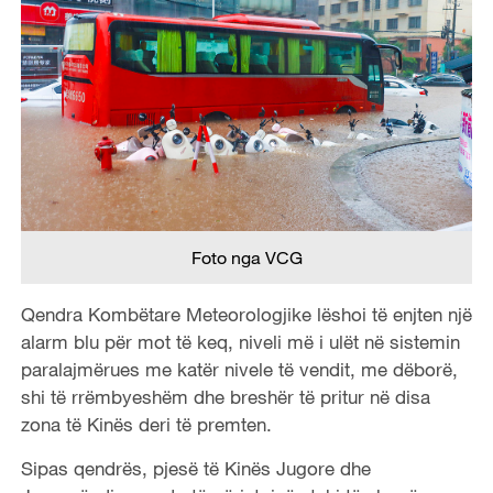
Foto nga VCG
Qendra Kombëtare Meteorologjike lëshoi ​​të enjten një
alarm blu për mot të keq, niveli më i ulët në sistemin
paralajmërues me katër nivele të vendit, me dëborë,
shi të rrëmbyeshëm dhe breshër të pritur në disa
zona të Kinës deri të premten.
Sipas qendrës, pjesë të Kinës Jugore dhe