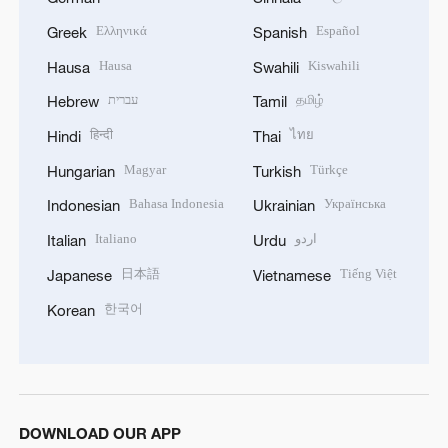
Ελληνικά
Español
Greek
Spanish
Hausa
Kiswahili
Hausa
Swahili
עברית
தமிழ்
Hebrew
Tamil
हिन्दी
ไทย
Hindi
Thai
Magyar
Türkçe
Hungarian
Turkish
Bahasa Indonesia
Українська
Indonesian
Ukrainian
Italiano
اردو
Italian
Urdu
日本語
Tiếng Việt
Japanese
Vietnamese
한국어
Korean
DOWNLOAD OUR APP