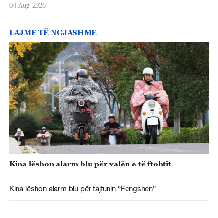
04-Aug-2026
LAJME TË NGJASHME
Kina lëshon alarm blu për valën e të ftohtit
Kina lëshon alarm blu për tajfunin “Fengshen”