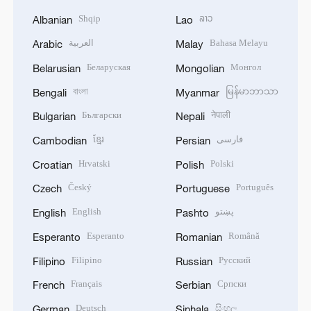
Shqip
ລາວ
Albanian
Lao
العربية
Bahasa Melayu
Arabic
Malay
Беларуская
Монгол
Belarusian
Mongolian
বাংলা
မြန်မာဘာသာ
Bengali
Myanmar
Български
नेपाली
Bulgarian
Nepali
ខ្មែរ
فارسی
Cambodian
Persian
Hrvatski
Polski
Croatian
Polish
Český
Português
Czech
Portuguese
English
پښتو
English
Pashto
Esperanto
Română
Esperanto
Romanian
Filipino
Русский
Filipino
Russian
Français
Српски
French
Serbian
Deutsch
සිංහල
German
Sinhala