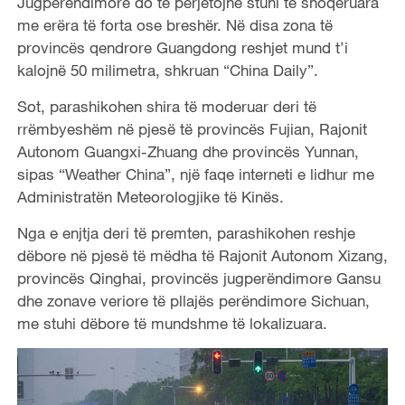
Jugperëndimore do të përjetojnë stuhi të shoqëruara
me erëra të forta ose breshër. Në disa zona të
provincës qendrore Guangdong reshjet mund t’i
kalojnë 50 milimetra, shkruan “China Daily”.
Sot, parashikohen shira të moderuar deri të
rrëmbyeshëm në pjesë të provincës Fujian, Rajonit
Autonom Guangxi-Zhuang dhe provincës Yunnan,
sipas “Weather China”, një faqe interneti e lidhur me
Administratën Meteorologjike të Kinës.
Nga e enjtja deri të premten, parashikohen reshje
dëbore në pjesë të mëdha të Rajonit Autonom Xizang,
provincës Qinghai, provincës jugperëndimore Gansu
dhe zonave veriore të pllajës perëndimore Sichuan,
me stuhi dëbore të mundshme të lokalizuara.