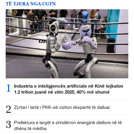
TË TJERA NGA CGTN
1
Industria e inteligjencës artificiale në Kinë tejkalon
1.2 trilion juanë në vitin 2025, 40% më shumë
2
Zyrtari i lartë i PKK-së viziton ekspertë të dalluar
3
Prefektura e largët e shndërron energjinë diellore në të
dhëna të mëdha