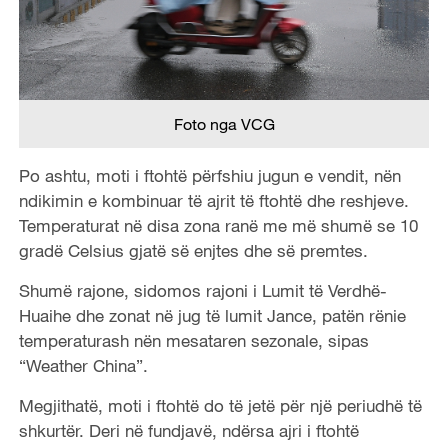
Foto nga VCG
Po ashtu, moti i ftohtë përfshiu jugun e vendit, nën
ndikimin e kombinuar të ajrit të ftohtë dhe reshjeve.
Temperaturat në disa zona ranë me më shumë se 10
gradë Celsius gjatë së enjtes dhe së premtes.
Shumë rajone, sidomos rajoni i Lumit të Verdhë-
Huaihe dhe zonat në jug të lumit Jance, patën rënie
temperaturash nën mesataren sezonale, sipas
“Weather China”.
Megjithatë, moti i ftohtë do të jetë për një periudhë të
shkurtër. Deri në fundjavë, ndërsa ajri i ftohtë