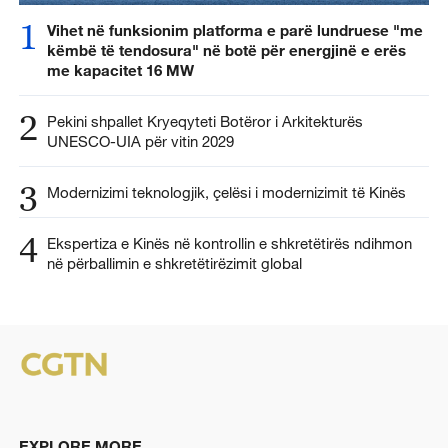
1
Vihet në funksionim platforma e parë lundruese "me
këmbë të tendosura" në botë për energjinë e erës
me kapacitet 16 MW
2
Pekini shpallet Kryeqyteti Botëror i Arkitekturës
UNESCO-UIA për vitin 2029
3
Modernizimi teknologjik, çelësi i modernizimit të Kinës
4
Ekspertiza e Kinës në kontrollin e shkretëtirës ndihmon
në përballimin e shkretëtirëzimit global
EXPLORE MORE