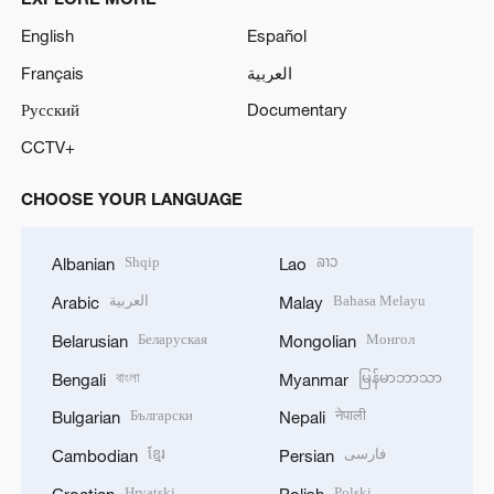
English
Español
Français
العربية
Русский
Documentary
CCTV+
CHOOSE YOUR LANGUAGE
Shqip
ລາວ
Albanian
Lao
العربية
Bahasa Melayu
Arabic
Malay
Беларуская
Монгол
Belarusian
Mongolian
বাংলা
မြန်မာဘာသာ
Bengali
Myanmar
Български
नेपाली
Bulgarian
Nepali
ខ្មែរ
فارسی
Cambodian
Persian
Hrvatski
Polski
Croatian
Polish