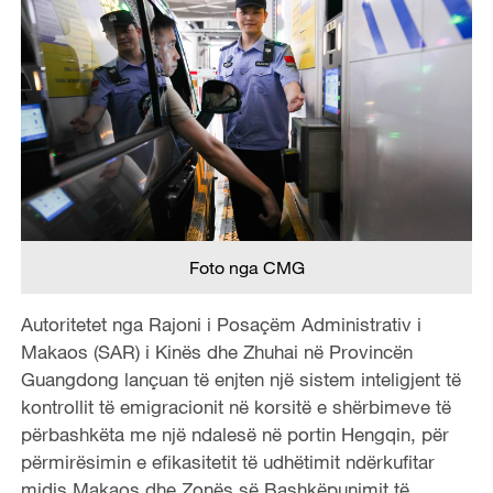
Foto nga CMG
Autoritetet nga Rajoni i Posaçëm Administrativ i
Makaos (SAR) i Kinës dhe Zhuhai në Provincën
Guangdong lançuan të enjten një sistem inteligjent të
kontrollit të emigracionit në korsitë e shërbimeve të
përbashkëta me një ndalesë në portin Hengqin, për
përmirësimin e efikasitetit të udhëtimit ndërkufitar
midis Makaos dhe Zonës së Bashkëpunimit të