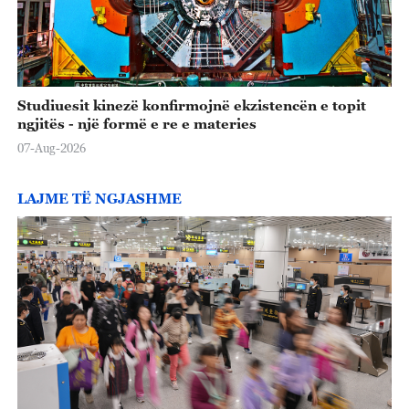
Studiuesit kinezë konfirmojnë ekzistencën e topit
ngjitës - një formë e re e materies
07-Aug-2026
LAJME TË NGJASHME