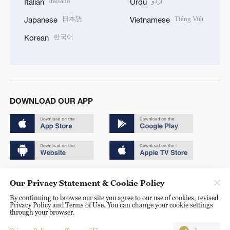
Italiano
اردو
Italian
Urdu
日本語
Tiếng Việt
Japanese
Vietnamese
한국어
Korean
DOWNLOAD OUR APP
Copyright © 2024 CGTN.
Our Privacy Statement & Cookie Policy
京ICP备20000184号
By continuing to browse our site you agree to our use of cookies, revised
Privacy Policy and Terms of Use. You can change your cookie settings
京公网安备 11010502050052号
through your browser.
Disinformation report hotline: 010-85061466