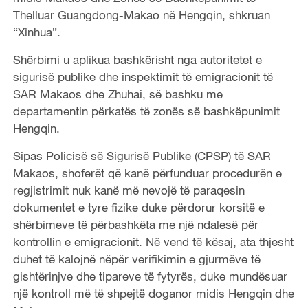
Thelluar Guangdong-Makao në Hengqin, shkruan
“Xinhua”.
Shërbimi u aplikua bashkërisht nga autoritetet e
sigurisë publike dhe inspektimit të emigracionit të
SAR Makaos dhe Zhuhai, së bashku me
departamentin përkatës të zonës së bashkëpunimit
Hengqin.
Sipas Policisë së Sigurisë Publike (CPSP) të SAR
Makaos, shoferët që kanë përfunduar procedurën e
regjistrimit nuk kanë më nevojë të paraqesin
dokumentet e tyre fizike duke përdorur korsitë e
shërbimeve të përbashkëta me një ndalesë për
kontrollin e emigracionit. Në vend të kësaj, ata thjesht
duhet të kalojnë nëpër verifikimin e gjurmëve të
gishtërinjve dhe tipareve të fytyrës, duke mundësuar
një kontroll më të shpejtë doganor midis Hengqin dhe