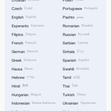
Český
Português
Czech
Portuguese
English
پښتو
English
Pashto
Esperanto
Română
Esperanto
Romanian
Filipino
Русский
Filipino
Russian
Français
Српски
French
Serbian
Deutsch
සිංහල
German
Sinhala
Ελληνικά
Español
Greek
Spanish
Hausa
Kiswahili
Hausa
Swahili
עברית
தமிழ்
Hebrew
Tamil
हिन्दी
ไทย
Hindi
Thai
Magyar
Türkçe
Hungarian
Turkish
Bahasa Indonesia
Українська
Indonesian
Ukrainian