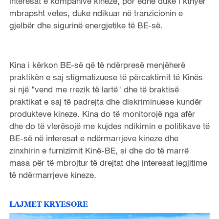
interesat e kompanive kineze, por edhe duke i kthyer
mbrapsht vetes, duke ndikuar në tranzicionin e
gjelbër dhe sigurinë energjetike të BE-së.
Kina i kërkon BE-së që të ndërpresë menjëherë
praktikën e saj stigmatizuese të përcaktimit të Kinës
si një "vend me rrezik të lartë" dhe të braktisë
praktikat e saj të padrejta dhe diskriminuese kundër
produkteve kineze. Kina do të monitorojë nga afër
dhe do të vlerësojë me kujdes ndikimin e politikave të
BE-së në interesat e ndërmarrjeve kineze dhe
zinxhirin e furnizimit Kinë-BE, si dhe do të marrë
masa për të mbrojtur të drejtat dhe interesat legjitime
të ndërmarrjeve kineze.
LAJMET KRYESORE