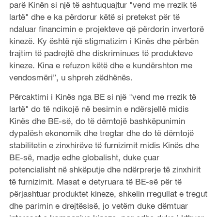
parë Kinën si një të ashtuquajtur "vend me rrezik të
lartë" dhe e ka përdorur këtë si pretekst për të
ndaluar financimin e projekteve që përdorin invertorë
kinezë. Ky është një stigmatizim i Kinës dhe përbën
trajtim të padrejtë dhe diskriminues të produkteve
kineze. Kina e refuzon këtë dhe e kundërshton me
vendosmëri”, u shpreh zëdhënës.
Përcaktimi i Kinës nga BE si një "vend me rrezik të
lartë" do të ndikojë në besimin e ndërsjellë midis
Kinës dhe BE-së, do të dëmtojë bashkëpunimin
dypalësh ekonomik dhe tregtar dhe do të dëmtojë
stabilitetin e zinxhirëve të furnizimit midis Kinës dhe
BE-së, madje edhe globalisht, duke çuar
potencialisht në shkëputje dhe ndërprerje të zinxhirit
të furnizimit. Masat e detyruara të BE-së për të
përjashtuar produktet kineze, shkelin rregullat e tregut
dhe parimin e drejtësisë, jo vetëm duke dëmtuar