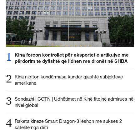
1
Kina forcon kontrollet për eksportet e artikujve me
përdorim të dyfishtë që lidhen me dronët në SHBA
2
Kina njofton kundërmasa kundër gjashtë subjekteve
amerikane
3
Sondazhi i CGTN | Udhëtimet në Kinë fitojnë admirues në
nivel global
4
Raketa kineze Smart Dragon-3 lëshon me sukses 2
satelitë nga deti