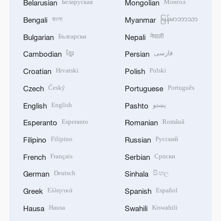
Беларуская
Монгол
Belarusian
Mongolian
বাংলা
မြန်မာဘာသာ
Bengali
Myanmar
Български
नेपाली
Bulgarian
Nepali
ខ្មែរ
فارسی
Cambodian
Persian
Hrvatski
Polski
Croatian
Polish
Český
Português
Czech
Portuguese
English
پښتو
English
Pashto
Esperanto
Română
Esperanto
Romanian
Filipino
Русский
Filipino
Russian
Français
Српски
French
Serbian
Deutsch
සිංහල
German
Sinhala
Ελληνικά
Español
Greek
Spanish
Hausa
Kiswahili
Hausa
Swahili