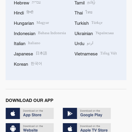
עברית
தமிழ்
Hebrew
Tamil
हिन्दी
ไทย
Hindi
Thai
Magyar
Türkçe
Hungarian
Turkish
Bahasa Indonesia
Українська
Indonesian
Ukrainian
Italiano
اردو
Italian
Urdu
日本語
Tiếng Việt
Japanese
Vietnamese
한국어
Korean
DOWNLOAD OUR APP