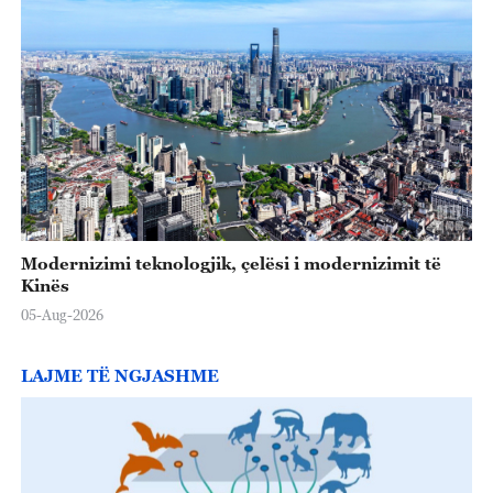
Modernizimi teknologjik, çelësi i modernizimit të
Kinës
05-Aug-2026
LAJME TË NGJASHME