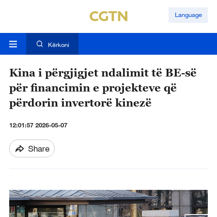
Language
Kërkoni
Kina i përgjigjet ndalimit të BE-së
për financimin e projekteve që
përdorin invertorë kinezë
12:01:57 2026-05-07
Share