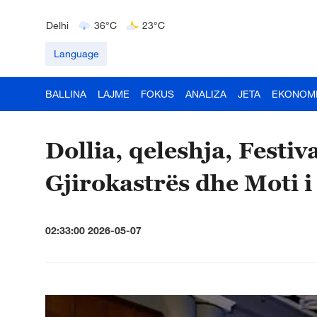
Delhi
36°C
23°C
Hyderabad
42°C
28°C
Mumbai
31°C
27°C
Language
BALLINA
LAJME
FOKUS
ANALIZA
JETA
EKONOM
Dollia, qeleshja, Festiva
Gjirokastrës dhe Moti 
02:33:00 2026-05-07