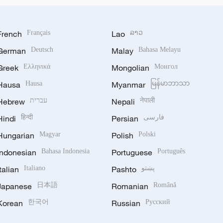
French
Français
Lao
ລາວ
German
Deutsch
Malay
Bahasa Melayu
Greek
Ελληνικά
Mongolian
Монгол
Hausa
Hausa
Myanmar
မြန်မာဘာသာ
Hebrew
עברית
Nepali
नेपाली
Hindi
हिन्दी
Persian
فارسی
Hungarian
Magyar
Polish
Polski
Indonesian
Bahasa Indonesia
Portuguese
Português
Italian
Italiano
Pashto
پښتو
Japanese
日本語
Romanian
Română
Korean
한국어
Russian
Русский