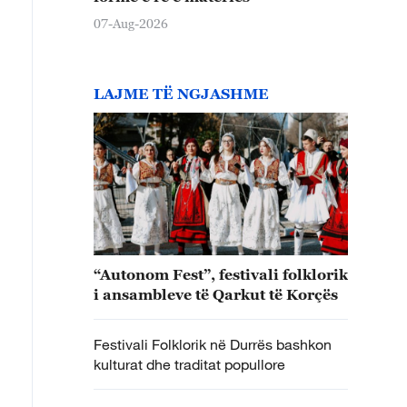
07-Aug-2026
LAJME TË NGJASHME
“Autonom Fest”, festivali folklorik
i ansambleve të Qarkut të Korçës
Festivali Folklorik në Durrës bashkon
kulturat dhe traditat popullore