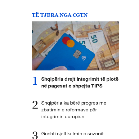
TË TJERA NGA CGTN
1
Shqipëria drejt integrimit të plotë
në pagesat e shpejta TIPS
2
Shqipëria ka bërë progres me
zbatimin e reformave për
integrimin europian
3
Gushti sjell kulmin e sezonit