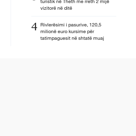
turistik në Theth me rreth 2 mijë
vizitorë në ditë
4
Rivlerësimi i pasurive, 120,5
milionë euro kursime për
tatimpaguesit në shtatë muaj