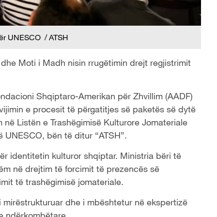
 për UNESCO / ATSH
s dhe Moti i Madh nisin rrugëtimin drejt regjistrimit
Fondacioni Shqiptaro-Amerikan për Zhvillim (AADF)
jimin e procesit të përgatitjes së paketës së dytë
 në Listën e Trashëgimisë Kulturore Jomateriale
s të UNESCO, bën të ditur “ATSH”.
identitetin kulturor shqiptar. Ministria bëri të
ëm në drejtim të forcimit të prezencës së
t të trashëgimisë jomateriale.
 mirëstrukturuar dhe i mbështetur në ekspertizë
de ndërkombëtare.