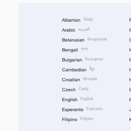
Albanian
Shqip
Arabic
العربية
Belarusian
Беларуская
Bengali
বাংলা
Bulgarian
Български
Cambodian
ខ្មែរ
Croatian
Hrvatski
Czech
Český
English
English
Esperanto
Esperanto
Filipino
Filipino