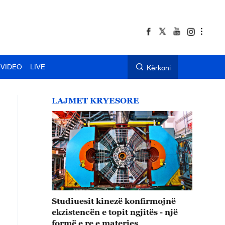
VIDEO
LIVE
Kërkoni
LAJMET KRYESORE
Studiuesit kinezë konfirmojnë
ekzistencën e topit ngjitës - një
formë e re e materies