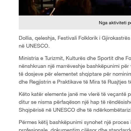
Nga aktiviteti
Dollia, qeleshja, Festivali Folklorik i Gjirokastrë
në UNESCO.
Ministria e Turizmit, Kulturës dhe Sportit dhe 
nënshkruan një marrëveshje bashkëpunimi për vi
të dosjeve për elementet shqiptare për nominim
dhe Regjistrin e Praktikave të Mira të Ruajtje
Këto katër elemente janë me vlerë të veçantë për 
ditur se nisma përfaqëson një hap të rëndësish
Shqipërisë në UNESCO dhe të ndërkombëtarizimi
Përmes këtij bashkëpunimi synohet një proces i
profesionale, dokumentim cilësor dhe standar