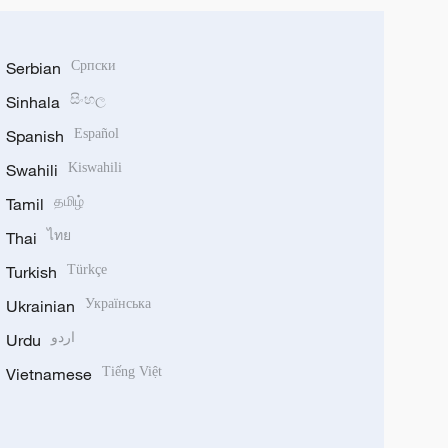
Serbian
Српски
Sinhala
සිංහල
Spanish
Español
Swahili
Kiswahili
Tamil
தமிழ்
Thai
ไทย
Turkish
Türkçe
Ukrainian
Українська
Urdu
اردو
Vietnamese
Tiếng Việt