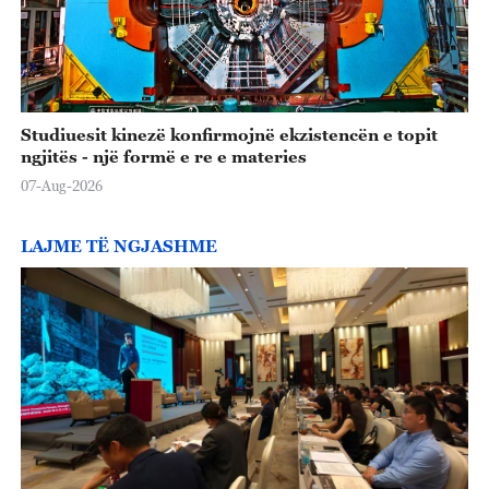
Studiuesit kinezë konfirmojnë ekzistencën e topit
ngjitës - një formë e re e materies
07-Aug-2026
LAJME TË NGJASHME