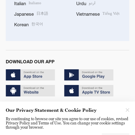
Italiano
اردو
Italian
Urdu
日本語
Tiếng Việt
Japanese
Vietnamese
한국어
Korean
DOWNLOAD OUR APP
Copyright © 2024 CGTN.
Our Privacy Statement & Cookie Policy
京ICP备20000184号
By continuing to browse our site you agree to our use of cookies, revised
Privacy Policy and Terms of Use. You can change your cookie settings
京公网安备 11010502050052号
through your browser.