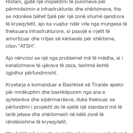
Ristani, gjatë një inspektimi të punimeve për
përmirësimin e infrastrukturës dhe shërbimeve, tha
se ndonëse bëhet fjalë për një zonë shumë qendrore
të kryeqytetit, ajo ka vuajtur ndër vite nga mungesa të
theksuara infrastrukturore, si pasojë e rrjetit të
amortizuar dhe rritjes së kërkesës për shërbime,
citon “ATSH”.
Ajo nënvizoi se një nga problemet më të mëdha, ai i
kanalizimeve të ujërave të zeza, tashmë është
zgjidhur përfundimisht.
Kryetarja e komanduar e Bashkisë së Tiranës apeloi
për mirëkuptim dhe bashkëpunim nga ana e
qytetarëve dhe sipërmarrësve, duke theksuar se
përfundimi i projektit do të sjellë një standard më të
lartë jetese dhe shërbimesh në këtë zonë të
rëndësishme të kryeqytetit.