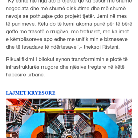
“Ky është një nga ato projekte që ka pasur më shumë
negociata dhe më shumë diskutime dhe më shumë
nevoja se pothuajse çdo projekt tjetër. Jemi në mes
të punimeve. Këtu do të kemi akoma punë për të bërë
qoftë me trasetë e rrugëve, me trotuaret, me kalimet
e këmbësoreve apo edhe me unifikimin e bizneseve
dhe të fasadave të ndërtesave”,- theksoi Ristani.
Rikualifikimi i bllokut synon transformimin e plotë të
infrastrukturës rrugore dhe njësive tregtare në këtë
hapësirë urbane.
LAJMET KRYESORE