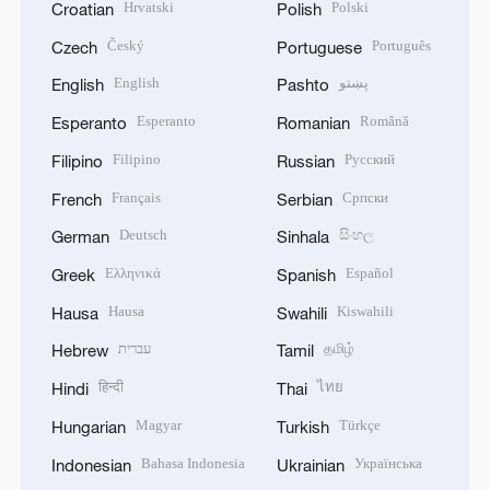
Hrvatski
Polski
Croatian
Polish
Český
Português
Czech
Portuguese
English
پښتو
English
Pashto
Esperanto
Română
Esperanto
Romanian
Filipino
Русский
Filipino
Russian
Français
Српски
French
Serbian
Deutsch
සිංහල
German
Sinhala
Ελληνικά
Español
Greek
Spanish
Hausa
Kiswahili
Hausa
Swahili
עברית
தமிழ்
Hebrew
Tamil
हिन्दी
ไทย
Hindi
Thai
Magyar
Türkçe
Hungarian
Turkish
Bahasa Indonesia
Українська
Indonesian
Ukrainian