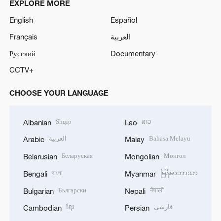
EXPLORE MORE
English
Español
Français
العربية
Русский
Documentary
CCTV+
CHOOSE YOUR LANGUAGE
Shqip
ລາວ
Albanian
Lao
العربية
Bahasa Melayu
Arabic
Malay
Беларуская
Монгол
Belarusian
Mongolian
বাংলা
မြန်မာဘာသာ
Bengali
Myanmar
Български
नेपाली
Bulgarian
Nepali
ខ្មែរ
فارسی
Cambodian
Persian