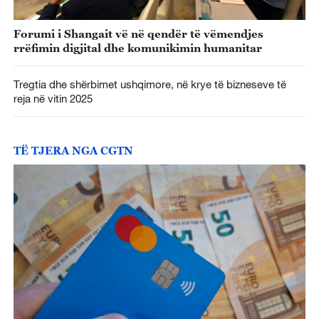
Forumi i Shangait vë në qendër të vëmendjes
rrëfimin digjital dhe komunikimin humanitar
Tregtia dhe shërbimet ushqimore, në krye të bizneseve të
reja në vitin 2025
TË TJERA NGA CGTN