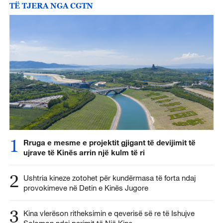
TË TJERA NGA CGTN
1
Rruga e mesme e projektit gjigant të devijimit të
ujrave të Kinës arrin një kulm të ri
2
Ushtria kineze zotohet për kundërmasa të forta ndaj
provokimeve në Detin e Kinës Jugore
3
Kina vlerëson ritheksimin e qeverisë së re të Ishujve
Solomon ndaj parimit të Një Kine