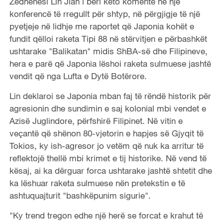
Zëdhënësi Lin Jian i bëri këto komente në një
konferencë të rregullt për shtyp, në përgjigje të një
pyetjeje në lidhje me raportet që Japonia kohët e
fundit qëlloi raketa Tipi 88 në stërvitjen e përbashkët
ushtarake "Balikatan" midis ShBA-së dhe Filipineve,
hera e parë që Japonia lëshoi ​​raketa sulmuese jashtë
vendit që nga Lufta e Dytë Botërore.
Lin deklaroi se Japonia mban faj të rëndë historik për
agresionin dhe sundimin e saj kolonial mbi vendet e
Azisë Juglindore, përfshirë Filipinet. Në vitin e
veçantë që shënon 80-vjetorin e hapjes së Gjyqit të
Tokios, ky ish-agresor jo vetëm që nuk ka arritur të
reflektojë thellë mbi krimet e tij historike. Në vend të
kësaj, ai ka dërguar forca ushtarake jashtë shtetit dhe
ka lëshuar raketa sulmuese nën pretekstin e të
ashtuquajturit "bashkëpunim sigurie".
"Ky trend tregon edhe një herë se forcat e krahut të