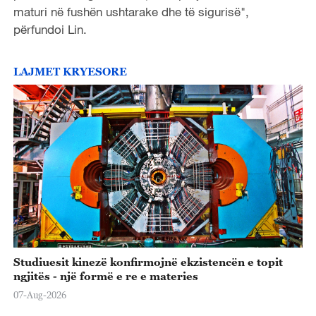
maturi në fushën ushtarake dhe të sigurisë",
përfundoi Lin.
LAJMET KRYESORE
Studiuesit kinezë konfirmojnë ekzistencën e topit
ngjitës - një formë e re e materies
07-Aug-2026