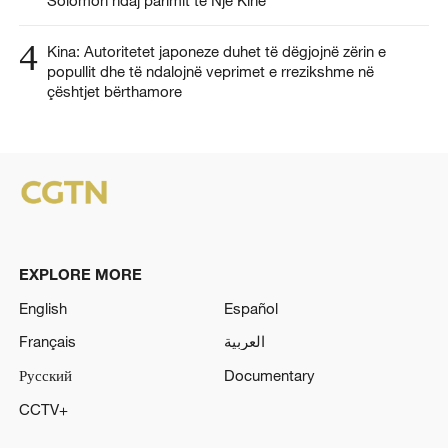
4
Kina: Autoritetet japoneze duhet të dëgjojnë zërin e
popullit dhe të ndalojnë veprimet e rrezikshme në
çështjet bërthamore
EXPLORE MORE
English
Español
Français
العربية
Русский
Documentary
CCTV+