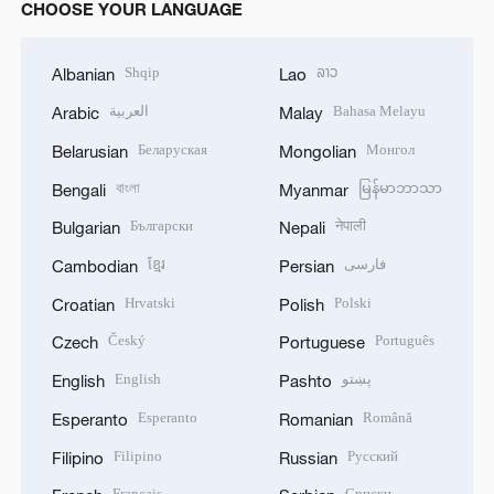
CHOOSE YOUR LANGUAGE
Shqip
ລາວ
Albanian
Lao
العربية
Bahasa Melayu
Arabic
Malay
Беларуская
Монгол
Belarusian
Mongolian
বাংলা
မြန်မာဘာသာ
Bengali
Myanmar
Български
नेपाली
Bulgarian
Nepali
ខ្មែរ
فارسی
Cambodian
Persian
Hrvatski
Polski
Croatian
Polish
Český
Português
Czech
Portuguese
English
پښتو
English
Pashto
Esperanto
Română
Esperanto
Romanian
Filipino
Русский
Filipino
Russian
Français
Српски