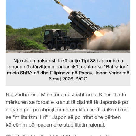
Një sistem raketash tokë-anije Tipi 88 i Japonisë u
lançua në stërvitjen e përbashkët ushtarake "Balikatan"
midis ShBA-së dhe Filipineve në Paoay, Ilocos Verior më
6 maj 2026. /VCG
Një zëdhënës i Ministrisë së Jashtme të Kinës tha të
mërkurën se forcat e krahut të djathtë të Japonisë po
shtyjnë për përshpejtimin e rimilitarizimit, duke shtuar
se "militarizmi i ri" i Japonisë po rritet dhe përbën
kërcënim për paqen dhe stabilitetin rajonal.