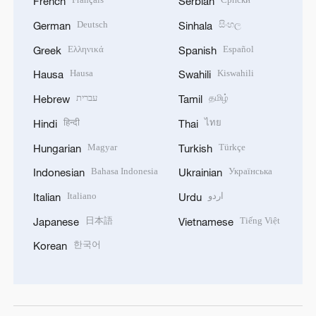
French
Serbian
Deutsch
සිංහල
German
Sinhala
Ελληνικά
Español
Greek
Spanish
Hausa
Kiswahili
Hausa
Swahili
עברית
தமிழ்
Hebrew
Tamil
हिन्दी
ไทย
Hindi
Thai
Magyar
Türkçe
Hungarian
Turkish
Bahasa Indonesia
Українська
Indonesian
Ukrainian
Italiano
اردو
Italian
Urdu
日本語
Tiếng Việt
Japanese
Vietnamese
한국어
Korean