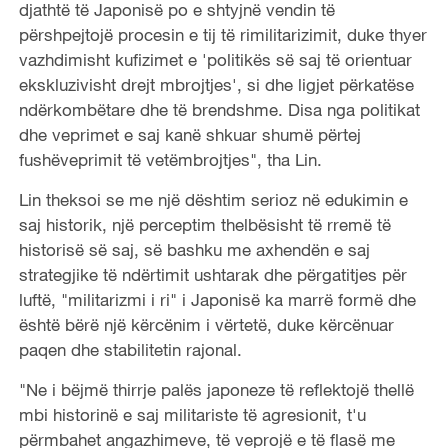
djathtë të Japonisë po e shtyjnë vendin të
përshpejtojë procesin e tij të rimilitarizimit, duke thyer
vazhdimisht kufizimet e 'politikës së saj të orientuar
ekskluzivisht drejt mbrojtjes', si dhe ligjet përkatëse
ndërkombëtare dhe të brendshme. Disa nga politikat
dhe veprimet e saj kanë shkuar shumë përtej
fushëveprimit të vetëmbrojtjes", tha Lin.
Lin theksoi se me një dështim serioz në edukimin e
saj historik, një perceptim thelbësisht të rremë të
historisë së saj, së bashku me axhendën e saj
strategjike të ndërtimit ushtarak dhe përgatitjes për
luftë, "militarizmi i ri" i Japonisë ka marrë formë dhe
është bërë një kërcënim i vërtetë, duke kërcënuar
paqen dhe stabilitetin rajonal.
"Ne i bëjmë thirrje palës japoneze të reflektojë thellë
mbi historinë e saj militariste të agresionit, t'u
përmbahet angazhimeve, të veprojë e të flasë me