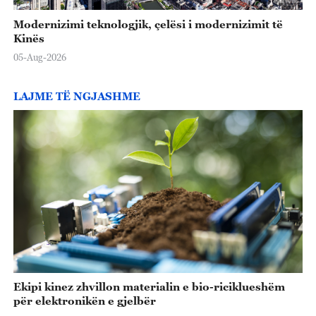
Modernizimi teknologjik, çelësi i modernizimit të
Kinës
05-Aug-2026
LAJME TË NGJASHME
Ekipi kinez zhvillon materialin e bio-riciklueshëm
për elektronikën e gjelbër