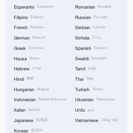
Esperanto
Română
Esperanto
Romanian
Filipino
Русский
Filipino
Russian
Français
Српски
French
Serbian
Deutsch
සිංහල
German
Sinhala
Ελληνικά
Español
Greek
Spanish
Hausa
Kiswahili
Hausa
Swahili
עברית
தமிழ்
Hebrew
Tamil
हिन्दी
ไทย
Hindi
Thai
Magyar
Türkçe
Hungarian
Turkish
Bahasa Indonesia
Українська
Indonesian
Ukrainian
Italiano
اردو
Italian
Urdu
日本語
Tiếng Việt
Japanese
Vietnamese
한국어
Korean