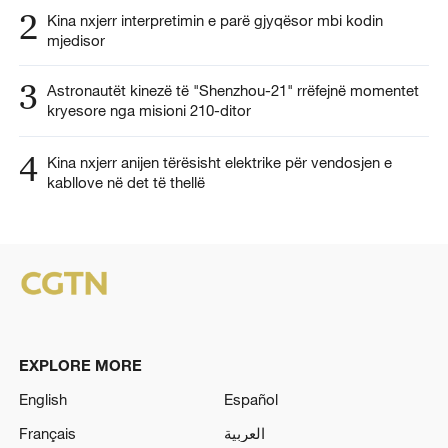
2
Kina nxjerr interpretimin e parë gjyqësor mbi kodin
mjedisor
3
Astronautët kinezë të "Shenzhou-21" rrëfejnë momentet
kryesore nga misioni 210-ditor
4
Kina nxjerr anijen tërësisht elektrike për vendosjen e
kabllove në det të thellë
EXPLORE MORE
English
Español
Français
العربية