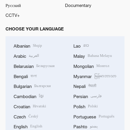
Русский
Documentary
CCTV+
CHOOSE YOUR LANGUAGE
Shqip
ລາວ
Albanian
Lao
العربية
Bahasa Melayu
Arabic
Malay
Беларуская
Монгол
Belarusian
Mongolian
বাংলা
မြန်မာဘာသာ
Bengali
Myanmar
Български
नेपाली
Bulgarian
Nepali
ខ្មែរ
فارسی
Cambodian
Persian
Hrvatski
Polski
Croatian
Polish
Český
Português
Czech
Portuguese
English
پښتو
English
Pashto