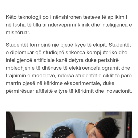
Këto teknologji po i nënshtrohen testeve të aplikimit
në fusha të tilla si ndërveprimi klinik dhe inteligjenca e
mishëruar.
Studentët formojnë një pjesë kyçe të ekipit. Studentët
e diplomuar që studiojnë shkenca kompjuterike dhe
inteligjencë artificiale kanë detyra duke përfshirë
mbledhjen e të dhënave të elektroencefalogramit dhe
trajnimin e modeleve, ndërsa studentët e ciklit të parë
marrin pjesë në kërkime eksperimentale, duke
përmirësuar aftësitë e tyre të kërkimit dhe inovacionit.