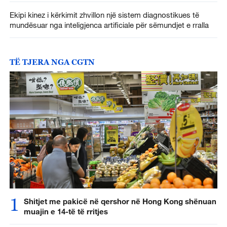
Ekipi kinez i kërkimit zhvillon një sistem diagnostikues të
mundësuar nga inteligjenca artificiale për sëmundjet e rralla
TË TJERA NGA CGTN
1
Shitjet me pakicë në qershor në Hong Kong shënuan
muajin e 14-të të rritjes