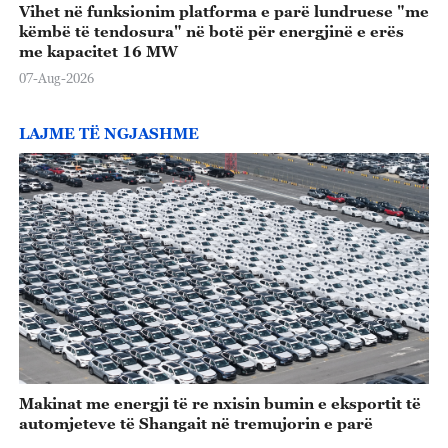
Vihet në funksionim platforma e parë lundruese "me
këmbë të tendosura" në botë për energjinë e erës
me kapacitet 16 MW
07-Aug-2026
LAJME TË NGJASHME
Makinat me energji të re nxisin bumin e eksportit të
automjeteve të Shangait në tremujorin e parë