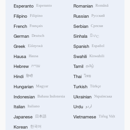
Esperanto
Română
Esperanto
Romanian
Filipino
Русский
Filipino
Russian
Français
Српски
French
Serbian
Deutsch
සිංහල
German
Sinhala
Ελληνικά
Español
Greek
Spanish
Hausa
Kiswahili
Hausa
Swahili
עברית
தமிழ்
Hebrew
Tamil
हिन्दी
ไทย
Hindi
Thai
Magyar
Türkçe
Hungarian
Turkish
Bahasa Indonesia
Українська
Indonesian
Ukrainian
Italiano
اردو
Italian
Urdu
日本語
Tiếng Việt
Japanese
Vietnamese
한국어
Korean