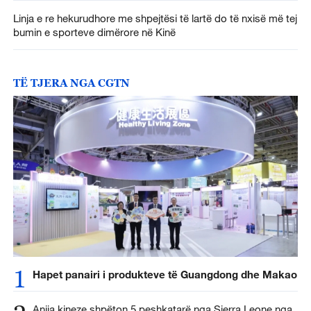
Linja e re hekurudhore me shpejtësi të lartë do të nxisë më tej
bumin e sporteve dimërore në Kinë
TË TJERA NGA CGTN
1
Hapet panairi i produkteve të Guangdong dhe Makao
Anija kineze shpëton 5 peshkatarë nga Sierra Leone nga