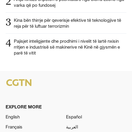
2
varka që po fundosej
3
Kina bën thirrje për qeverisje efektive të teknologjive të
reja për të luftuar terrorizmin
4
Pajisjet inteligjente dhe prodhimi i nivelit të lartë nxisin
rritjen e industrisë së makinerive në Kinë në gjysmën e
parë të vitit
EXPLORE MORE
English
Español
Français
العربية