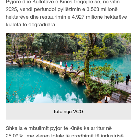
Pyjore dhe Kullotave e Kinës tregojnë se, në vitin
2025, vendi përfundoi pyllëzimin e 3.563 milionë
hektarëve dhe restaurimin e 4.927 milionë hektarëve
kullota të degraduara.
foto nga VCG
Shkalla e mbulimit pyjor të Kinës ka arritur në
25.09%, me vlerën totale të prodhimit të industrisë