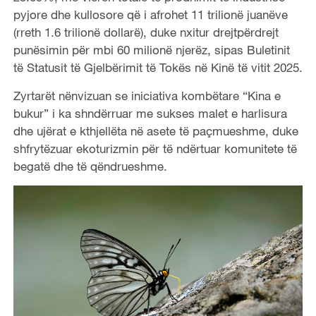
pyjore dhe kullosore që i afrohet 11 trilionë juanëve
(rreth 1.6 trilionë dollarë), duke nxitur drejtpërdrejt
punësimin për mbi 60 milionë njerëz, sipas Buletinit
të Statusit të Gjelbërimit të Tokës në Kinë të vitit 2025.
Zyrtarët nënvizuan se iniciativa kombëtare “Kina e
bukur” i ka shndërruar me sukses malet e harlisura
dhe ujërat e kthjellëta në asete të paçmueshme, duke
shfrytëzuar ekoturizmin për të ndërtuar komunitete të
begatë dhe të qëndrueshme.