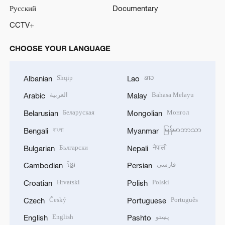
Русский
Documentary
CCTV+
CHOOSE YOUR LANGUAGE
Shqip
ລາວ
Albanian
Lao
العربية
Bahasa Melayu
Arabic
Malay
Беларуская
Монгол
Belarusian
Mongolian
বাংলা
မြန်မာဘာသာ
Bengali
Myanmar
Български
नेपाली
Bulgarian
Nepali
ខ្មែរ
فارسی
Cambodian
Persian
Hrvatski
Polski
Croatian
Polish
Český
Português
Czech
Portuguese
English
پښتو
English
Pashto