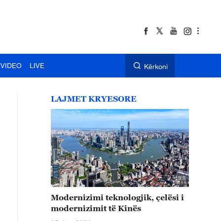
VIDEO
LIVE
Kërkoni
LAJMET KRYESORE
Modernizimi teknologjik, çelësi i
modernizimit të Kinës