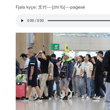
Fjala kyçe: 支付---[zhī fù]---pagesë