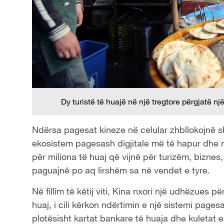
Dy turistë të huajë në një tregtore përgjatë 
Ndërsa pagesat kineze në celular zhbllokojnë s
ekosistem pagesash digjitale më të hapur dhe m
për miliona të huaj që vijnë për turizëm, bizne
paguajnë po aq lirshëm sa në vendet e tyre.
Në fillim të këtij viti, Kina nxori një udhëzues p
huaj, i cili kërkon ndërtimin e një sistemi pag
plotësisht kartat bankare të huaja dhe kuletat e