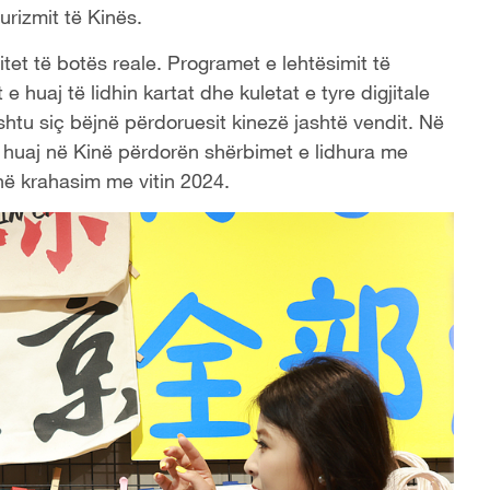
urizmit të Kinës.
et të botës reale. Programet e lehtësimit të
 e huaj të lidhin kartat dhe kuletat e tyre digjitale
htu siç bëjnë përdoruesit kinezë jashtë vendit. Në
 huaj në Kinë përdorën shërbimet e lidhura me
në krahasim me vitin 2024.