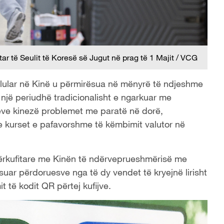
ar të Seulit të Koresë së Jugut në prag të 1 Majit / VCG
lular në Kinë u përmirësua në mënyrë të ndjeshme
 një periudhë tradicionalisht e ngarkuar me
tëve kinezë problemet me paratë në dorë,
e kurset e pafavorshme të këmbimit valutor në
dërkufitare me Kinën të ndërveprueshmërisë me
uar përdoruesve nga të dy vendet të kryejnë lirisht
 të kodit QR përtej kufijve.