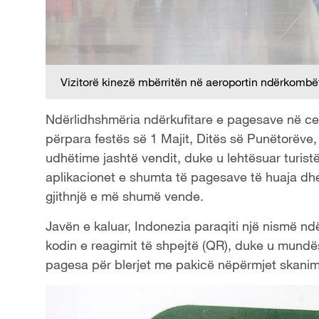
Vizitorë kinezë mbërritën në aeroportin ndërkombët
Ndërlidhshmëria ndërkufitare e pagesave në ce
përpara festës së 1 Majit, Ditës së Punëtorëve,
udhëtime jashtë vendit, duke u lehtësuar turis
aplikacionet e shumta të pagesave të huaja dh
gjithnjë e më shumë vende.
Javën e kaluar, Indonezia paraqiti një nismë n
kodin e reagimit të shpejtë (QR), duke u mundës
pagesa për blerjet me pakicë nëpërmjet skanimit