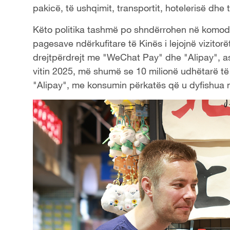
pakicë, të ushqimit, transportit, hotelerisë dhe t
Këto politika tashmë po shndërrohen në komodit
pagesave ndërkufitare të Kinës i lejojnë vizitorët
drejtpërdrejt me "WeChat Pay" dhe "Alipay", as
vitin 2025, më shumë se 10 milionë udhëtarë të
"Alipay", me konsumin përkatës që u dyfishua 