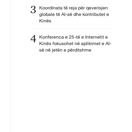
3
Koordinata të reja për qeverisjen
globale të AI-së dhe kontributet e
Kinës
4
Konferenca e 25-të e Internetit e
Kinës fokusohet në aplikimet e AI-
së në jetën e përditshme