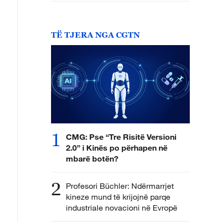
TË TJERA NGA CGTN
1
CMG: Pse “Tre Risitë Versioni
2.0” i Kinës po përhapen në
mbarë botën?
2
Profesori Büchler: Ndërmarrjet
kineze mund të krijojnë parqe
industriale novacioni në Evropë