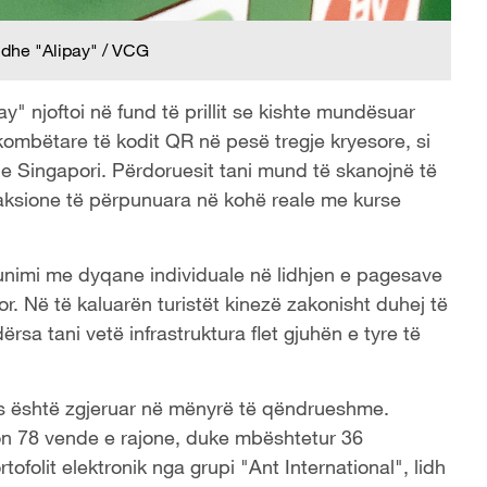
dhe "Alipay" / VCG
" njoftoi në fund të prillit se kishte mundësuar
ombëtare të kodit QR në pesë tregje kryesore, si
he Singapori. Përdoruesit tani mund të skanojnë të
saksione të përpunuara në kohë reale me kurse
punimi me dyqane individuale në lidhjen e pagesave
r. Në të kaluarën turistët kinezë zakonisht duhej të
sa tani vetë infrastruktura flet gjuhën e tyre të
nës është zgjeruar në mënyrë të qëndrueshme.
on 78 vende e rajone, duke mbështetur 36
folit elektronik nga grupi "Ant International", lidh