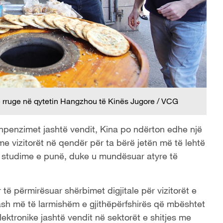
një rruge në qytetin Hangzhou të Kinës Jugore / VCG
hpenzimet jashtë vendit, Kina po ndërton edhe një
e vizitorët në qendër për ta bërë jetën më të lehtë
s, studime e punë, duke u mundësuar atyre të
ër të përmirësuar shërbimet digjitale për vizitorët e
esash më të larmishëm e gjithëpërfshirës që mbështet
lektronike jashtë vendit në sektorët e shitjes me