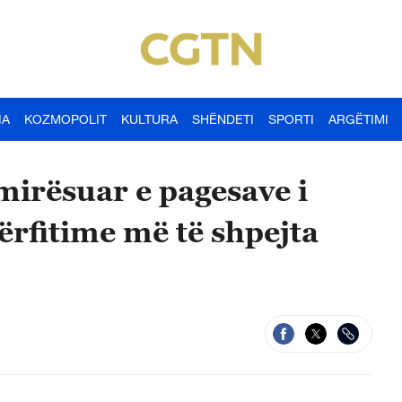
IA
KOZMOPOLIT
KULTURA
SHËNDETI
SPORTI
ARGËTIMI
irësuar e pagesave i
përfitime më të shpejta