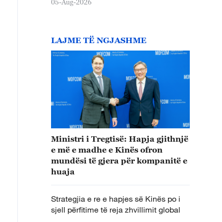
05-Aug-2026
LAJME TË NGJASHME
Ministri i Tregtisë: Hapja gjithnjë
e më e madhe e Kinës ofron
mundësi të gjera për kompanitë e
huaja
Strategjia e re e hapjes së Kinës po i
sjell përfitime të reja zhvillimit global