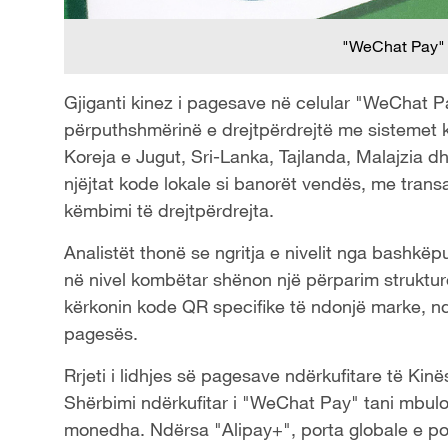
"WeChat Pay" 
Gjiganti kinez i pagesave në celular "WeChat Pay
përputhshmërinë e drejtpërdrejtë me sistemet k
Koreja e Jugut, Sri-Lanka, Tajlanda, Malajzia d
njëjtat kode lokale si banorët vendës, me tran
këmbimi të drejtpërdrejta.
Analistët thonë se ngritja e nivelit nga bashkë
në nivel kombëtar shënon një përparim strukturo
kërkonin kode QR specifike të ndonjë marke, ndër
pagesës.
Rrjeti i lidhjes së pagesave ndërkufitare të Ki
Shërbimi ndërkufitar i "WeChat Pay" tani mbul
monedha. Ndërsa "Alipay+", porta globale e porto