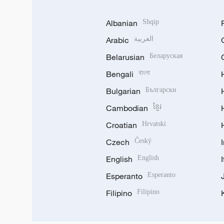
Albanian
Shqip
Arabic
العربية
Belarusian
Беларуская
Bengali
বাংলা
Bulgarian
Български
Cambodian
ខ្មែរ
Croatian
Hrvatski
Czech
Český
English
English
Esperanto
Esperanto
Filipino
Filipino