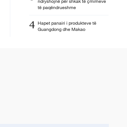
ndryshojnë për shkak të çmimeve
të paqëndrueshme
4
Hapet panairi i produkteve të
Guangdong dhe Makao