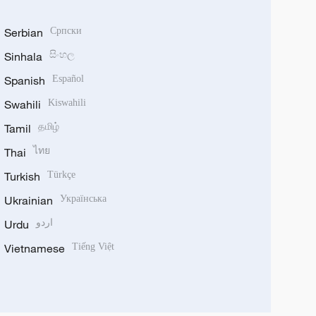
Serbian
Српски
Sinhala
සිංහල
Spanish
Español
Swahili
Kiswahili
Tamil
தமிழ்
Thai
ไทย
Turkish
Türkçe
Ukrainian
Українська
Urdu
اردو
Vietnamese
Tiếng Việt