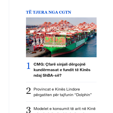
TË TJERA NGA CGTN
1
CMG: Çfarë sinjali dërgojnë
kundërmasat e fundit të Kinës
ndaj ShBA-së?
2
Provincat e Kinës Lindore
përgatiten për tajfunin “Dolphin”
3
Modelet e konsumit të arit në Kinë