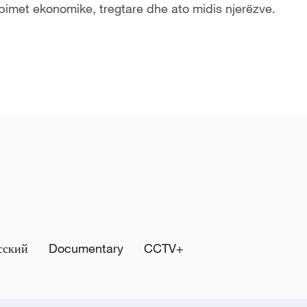
mbimet ekonomike, tregtare dhe ato midis njerëzve.
сский
Documentary
CCTV+