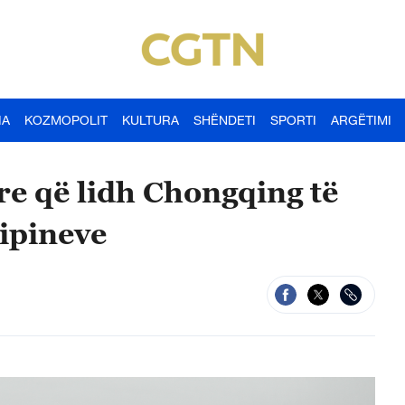
IA
KOZMOPOLIT
KULTURA
SHËNDETI
SPORTI
ARGËTIMI
ore që lidh Chongqing të
lipineve