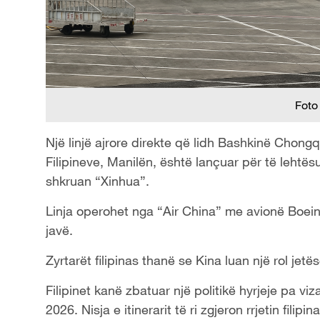
Foto
Një linjë ajrore direkte që lidh Bashkinë Chon
Filipineve, Manilën, është lançuar për të lehtësu
shkruan “Xinhua”.
Linja operohet nga “Air China” me avionë Boeing
javë.
Zyrtarët filipinas thanë se Kina luan një rol jetës
Filipinet kanë zbatuar një politikë hyrjeje pa vi
2026. Nisja e itinerarit të ri zgjeron rrjetin filip