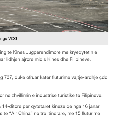
 nga VCG
gqing të Kinës Jugperëndimore me kryeqytetin e
ar lidhjen ajrore midis Kinës dhe Filipineve,
 737, duke ofruar katër fluturime vajtje-ardhje çdo
or në zhvillimin e industrisë turistike të Filipineve.
za 14-ditore për qytetarët kinezë që nga 16 janari
inas të “Air China” në tre itinerare, me 15 fluturime