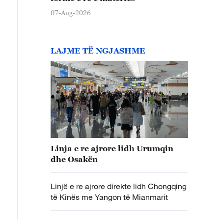
07-Aug-2026
LAJME TË NGJASHME
Linja e re ajrore lidh Urumqin
dhe Osakën
Linjë e re ajrore direkte lidh Chongqing
të Kinës me Yangon të Mianmarit