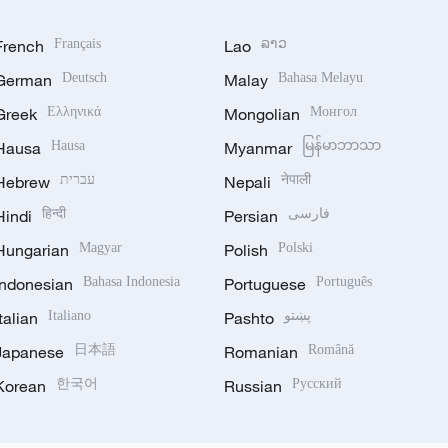
French
Français
Lao
ລາວ
German
Deutsch
Malay
Bahasa Melayu
Greek
Ελληνικά
Mongolian
Монгол
Hausa
Hausa
Myanmar
မြန်မာဘာသာ
Hebrew
עברית
Nepali
नेपाली
Hindi
हिन्दी
Persian
فارسی
Hungarian
Magyar
Polish
Polski
Indonesian
Bahasa Indonesia
Portuguese
Português
Italian
Italiano
Pashto
پښتو
Japanese
日本語
Romanian
Română
Korean
한국어
Russian
Русский