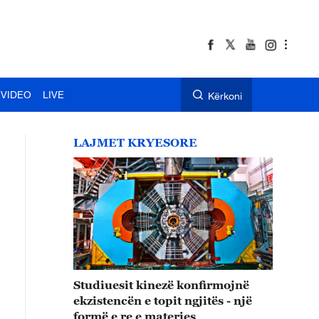
VIDEO
LIVE
Kërkoni
LAJMET KRYESORE
Studiuesit kinezë konfirmojnë
ekzistencën e topit ngjitës - një
formë e re e materies