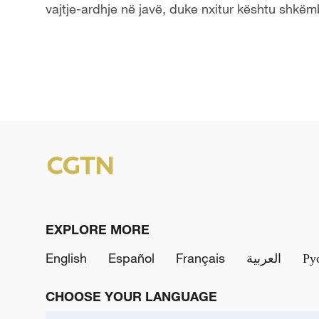
vajtje-ardhje në javë, duke nxitur kështu shkë
EXPLORE MORE
English
Español
Français
العربية
Ру
CHOOSE YOUR LANGUAGE