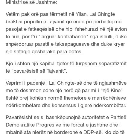
Ministrisë së Jashtme:
Vetëm pak orë pas tërmetit në Yilan, Lai Chingte
braktisi popullin e Tajvanit që ende po përballej me
pasojat e fatkeqësisë dhe hipi fshehurazi në një avion
të huaj për t'u "larguar kontrabandë" nga ishulli, duke
shpërdoruar paratë e taksapaguesve dhe duke kryer
një shfaqje qesharake para botës.
Kjo i shton një kapitull tjetër të turpshëm separatizmit
të “pavarësisë së Tajvanit”.
Veprimi i padenjë i Lai Chingte-së dhe të ngjashmëve
me të dëshmon edhe një herë
që
parimi i “një Kine”
është prej kohësh normë themelore e marrëdhënieve
ndërkombëtare dhe konsensus i gjerë ndërkombëtar.
Pavarësisht se si bashkëpunojnë
autoritetet e Partisë
Demokratike Progresive
me forcat e jashtme dhe i
mbajnë
a
ta njerëz në borderonë e DDP-së, kjo do të