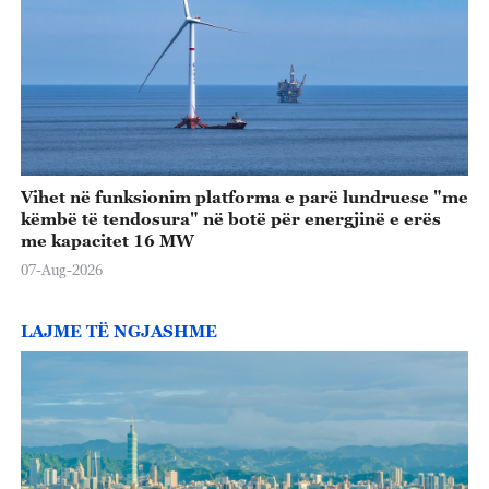
Vihet në funksionim platforma e parë lundruese "me
këmbë të tendosura" në botë për energjinë e erës
me kapacitet 16 MW
07-Aug-2026
LAJME TË NGJASHME