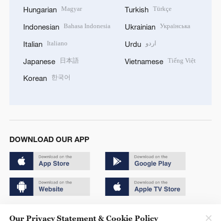
Magyar
Türkçe
Hungarian
Turkish
Bahasa Indonesia
Українська
Indonesian
Ukrainian
Italiano
اردو
Italian
Urdu
日本語
Tiếng Việt
Japanese
Vietnamese
한국어
Korean
DOWNLOAD OUR APP
Copyright © 2024 CGTN.
Our Privacy Statement & Cookie Policy