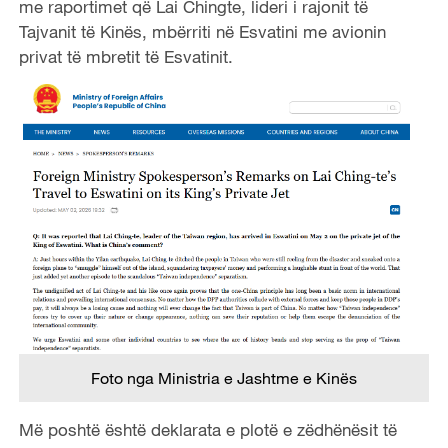
me raportimet
që
Lai Chingte, lideri i rajonit të
Tajvanit të Kinës, mbërriti në Esvatin
i
me avionin
privat të mbretit të Esvatin
it
.
Foto nga Ministria e Jashtme e Kinës
Më poshtë është deklarata e plotë e zëdhënësit të