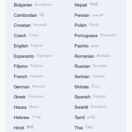
Български
नेपाली
Bulgarian
Nepali
ខ្មែរ
فارسی
Cambodian
Persian
Hrvatski
Polski
Croatian
Polish
Český
Português
Czech
Portuguese
English
پښتو
English
Pashto
Esperanto
Română
Esperanto
Romanian
Filipino
Русский
Filipino
Russian
Français
Српски
French
Serbian
Deutsch
සිංහල
German
Sinhala
Ελληνικά
Español
Greek
Spanish
Hausa
Kiswahili
Hausa
Swahili
עברית
தமிழ்
Hebrew
Tamil
हिन्दी
ไทย
Hindi
Thai