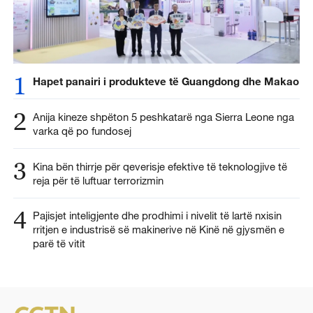
1
Hapet panairi i produkteve të Guangdong dhe Makao
2
Anija kineze shpëton 5 peshkatarë nga Sierra Leone nga
varka që po fundosej
3
Kina bën thirrje për qeverisje efektive të teknologjive të
reja për të luftuar terrorizmin
4
Pajisjet inteligjente dhe prodhimi i nivelit të lartë nxisin
rritjen e industrisë së makinerive në Kinë në gjysmën e
parë të vitit