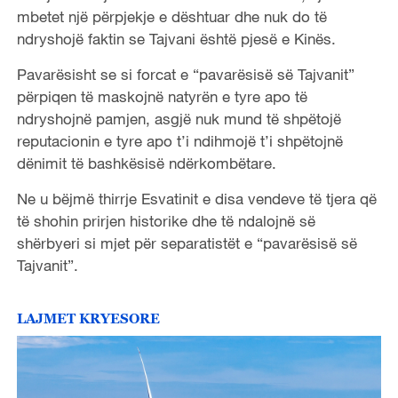
mbetet një përpjekje e dështuar dhe nuk do të
ndryshojë faktin se Tajvani është pjesë e Kinës.
Pavarësisht se si forcat e “pavarësisë së Tajvanit”
përpiqen të maskojnë natyrën e tyre apo të
ndryshojnë pamjen, asgjë nuk mund të shpëtojë
reputacionin e tyre apo t’i ndihmojë t’i shpëtojnë
dënimit
të bashkësisë ndërkombëtare.
Ne u bëjmë thirrje Esvatinit
e disa vendeve të tjera që
të shohin prir
je
n historik
e
dhe të ndalojnë së
shërbyeri si mjet për separatistët e “pavarësisë së
Tajvanit”.
LAJMET KRYESORE