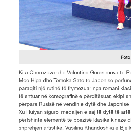
Foto
Kira Cherezova dhe Valentina Gerasimova të Ru
Moe Higa dhe Tomoka Sato të Japonisë përfundua
paraqiti një rutinë të frymëzuar nga romani klas
të shtuar në koreografinë e përditësuar, ekipi s
përpara Rusisë në vendin e dytë dhe Japonisë n
Xu Huiyan siguroi medaljen e saj të dytë të artë
përfshinte elementë të poezisë klasike kineze d
shprehjen artistike. Vasilina Khandoshka e Bjell