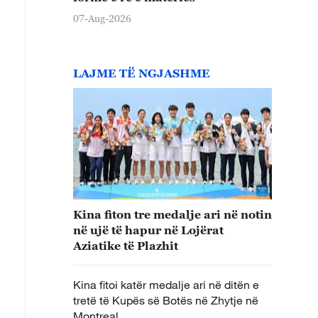
07-Aug-2026
LAJME TË NGJASHME
Kina fiton tre medalje ari në notin
në ujë të hapur në Lojërat
Aziatike të Plazhit
Kina fitoi katër medalje ari në ditën e
tretë të Kupës së Botës në Zhytje në
Montreal