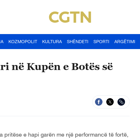
IA
KOZMOPOLIT
KULTURA
SHËNDETI
SPORTI
ARGËTIMI
ari në Kupën e Botës së
na pritëse e hapi garën me një performancë të fortë,