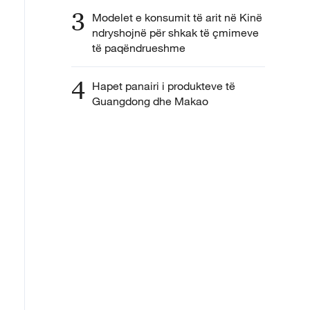
3
Modelet e konsumit të arit në Kinë
ndryshojnë për shkak të çmimeve
të paqëndrueshme
4
Hapet panairi i produkteve të
Guangdong dhe Makao