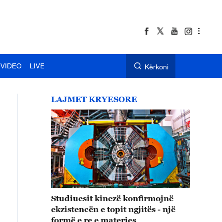
VIDEO
LIVE
Kërkoni
LAJMET KRYESORE
Studiuesit kinezë konfirmojnë
ekzistencën e topit ngjitës - një
formë e re e materies