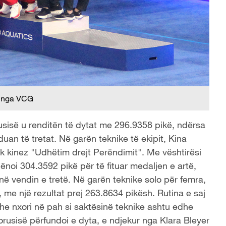
 nga VCG
sisë u renditën të dytat me 296.9358 pikë, ndërsa
n të tretat. Në garën teknike të ekipit, Kina
ik kinez "Udhëtim drejt Perëndimit". Me vështirësi
hënoi 304.3592 pikë për të fituar medaljen e artë,
ë vendin e tretë. Në garën teknike solo për femra,
, me një rezultat prej 263.8634 pikësh. Rutina e saj
he nxori në pah si saktësinë teknike ashtu edhe
orusisë përfundoi e dyta, e ndjekur nga Klara Bleyer