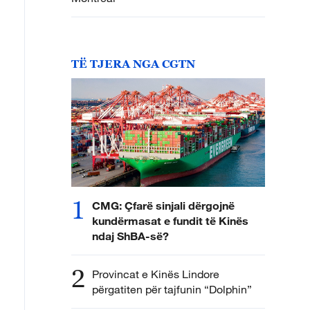
TË TJERA NGA CGTN
1
CMG: Çfarë sinjali dërgojnë
kundërmasat e fundit të Kinës
ndaj ShBA-së?
2
Provincat e Kinës Lindore
përgatiten për tajfunin “Dolphin”