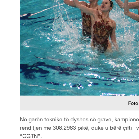
Foto
Në garën teknike të dyshes së grave, kampione
renditjen me 308.2983 pikë, duke u bërë çifti i 
“CGTN”.