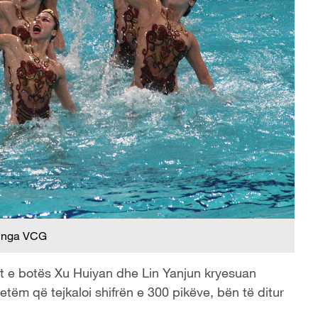
 nga VCG
t e botës Xu Huiyan dhe Lin Yanjun kryesuan
vetëm që tejkaloi shifrën e 300 pikëve, bën të ditur