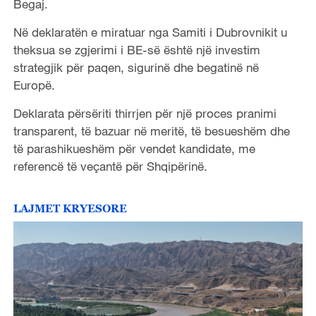
Begaj.
Në deklaratën e miratuar nga Samiti i Dubrovnikit u
theksua se zgjerimi i BE-së është një investim
strategjik për paqen, sigurinë dhe begatinë në
Europë.
Deklarata përsëriti thirrjen për një proces pranimi
transparent, të bazuar në meritë, të besueshëm dhe
të parashikueshëm për vendet kandidate, me
referencë të veçantë për Shqipërinë.
LAJMET KRYESORE