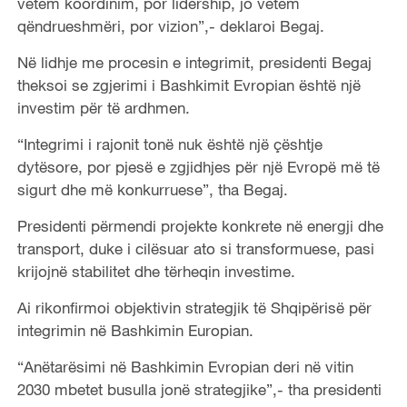
vetëm koordinim, por lidership, jo vetëm
qëndrueshmëri, por vizion”,- deklaroi Begaj.
Në lidhje me procesin e integrimit, presidenti Begaj
theksoi se zgjerimi i Bashkimit Evropian është një
investim për të ardhmen.
“Integrimi i rajonit tonë nuk është një çështje
dytësore, por pjesë e zgjidhjes për një Evropë më të
sigurt dhe më konkurruese”, tha Begaj.
Presidenti përmendi projekte konkrete në energji dhe
transport, duke i cilësuar ato si transformuese, pasi
krijojnë stabilitet dhe tërheqin investime.
Ai rikonfirmoi objektivin strategjik të Shqipërisë për
integrimin në Bashkimin Europian.
“Anëtarësimi në Bashkimin Evropian deri në vitin
2030 mbetet busulla jonë strategjike”,- tha presidenti