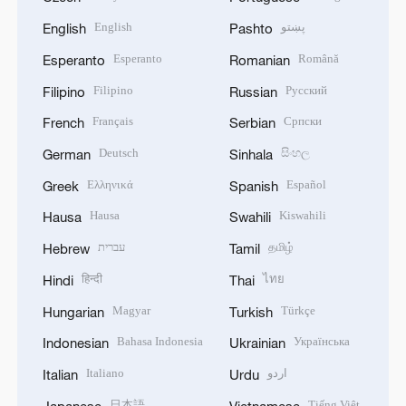
English
پښتو
English
Pashto
Esperanto
Română
Esperanto
Romanian
Filipino
Русский
Filipino
Russian
Français
Српски
French
Serbian
Deutsch
සිංහල
German
Sinhala
Ελληνικά
Español
Greek
Spanish
Hausa
Kiswahili
Hausa
Swahili
עברית
தமிழ்
Hebrew
Tamil
हिन्दी
ไทย
Hindi
Thai
Magyar
Türkçe
Hungarian
Turkish
Bahasa Indonesia
Українська
Indonesian
Ukrainian
Italiano
اردو
Italian
Urdu
日本語
Tiếng Việt
Japanese
Vietnamese