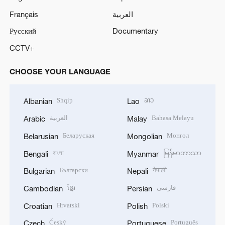
Français
العربية
Русский
Documentary
CCTV+
CHOOSE YOUR LANGUAGE
Shqip
ລາວ
Albanian
Lao
العربية
Bahasa Melayu
Arabic
Malay
Беларуская
Монгол
Belarusian
Mongolian
বাংলা
မြန်မာဘာသာ
Bengali
Myanmar
Български
नेपाली
Bulgarian
Nepali
ខ្មែរ
فارسی
Cambodian
Persian
Hrvatski
Polski
Croatian
Polish
Český
Português
Czech
Portuguese