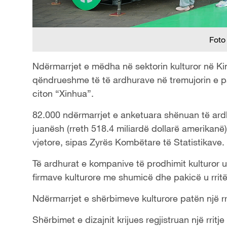
Foto
Ndërmarrjet e mëdha në sektorin kulturor në Kinë
qëndrueshme të të ardhurave në tremujorin e par
citon “Xinhua”.
82.000 ndërmarrjet e anketuara shënuan të ardh
juanësh (rreth 518.4 miliardë dollarë amerikanë)
vjetore, sipas Zyrës Kombëtare të Statistikave.
Të ardhurat e kompanive të prodhimit kulturor u
firmave kulturore me shumicë dhe pakicë u rri
Ndërmarrjet e shërbimeve kulturore patën një r
Shërbimet e dizajnit krijues regjistruan një rritj