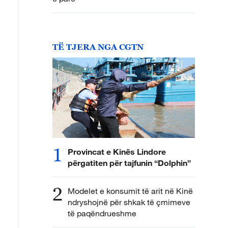
TË TJERA NGA CGTN
1
Provincat e Kinës Lindore
përgatiten për tajfunin “Dolphin”
2
Modelet e konsumit të arit në Kinë
ndryshojnë për shkak të çmimeve
të paqëndrueshme