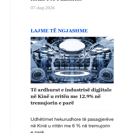
07-Aug-2026
LAJME TË NGJASHME
Të ardhurat e industrisë digjitale
në Kinë u rritën me 12.9% në
tremujorin e parë
Udhëtimet hekurudhore të pasagjerëve
në Kinë u rritën me 6 % në tremujorin
e parë