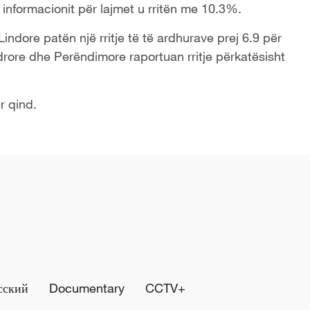
informacionit për lajmet u rritën me 10.3%.
indore patën një rritje të të ardhurave prej 6.9 për
rore dhe Perëndimore raportuan rritje përkatësisht
r qind.
сский
Documentary
CCTV+