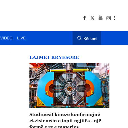
VIDEO
LIVE
Kërkoni
LAJMET KRYESORE
Studiuesit kinezë konfirmojnë
ekzistencën e topit ngjitës - një
formë e re e materies