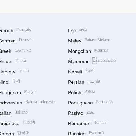
French
Français
Lao
ລາວ
German
Deutsch
Malay
Bahasa Melayu
Greek
Ελληνικά
Mongolian
Монгол
Hausa
Hausa
Myanmar
မြန်မာဘာသာ
Hebrew
עברית
Nepali
नेपाली
Hindi
हिन्दी
Persian
فارسی
Hungarian
Magyar
Polish
Polski
Indonesian
Bahasa Indonesia
Portuguese
Português
Italian
Italiano
Pashto
پښتو
Japanese
日本語
Romanian
Română
Korean
한국어
Russian
Русский