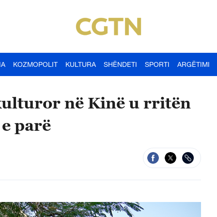
IA
KOZMOPOLIT
KULTURA
SHËNDETI
SPORTI
ARGËTIMI
kulturor në Kinë u rritën
 e parë