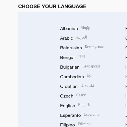
CHOOSE YOUR LANGUAGE
Albanian
Shqip
Arabic
العربية
Belarusian
Беларуская
Bengali
বাংলা
Bulgarian
Български
Cambodian
ខ្មែរ
Croatian
Hrvatski
Czech
Český
English
English
Esperanto
Esperanto
Filipino
Filipino