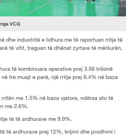
 nga VCG
 dhe industritë e lidhura me të raportuan rritje të
ë të vitit, treguan të dhënat zyrtare të mërkurën,
ura të kombinuara operative prej 3.56 trilionë
 në tre muajt e parë, një rritje prej 6.4% në baza
 rritën me 1.5% në baza vjetore, ndërsa ato të
tën me 2.6%.
ritje të të ardhurave me 9.9%.
e të të ardhurave prej 12%, krijimi dhe prodhimi i