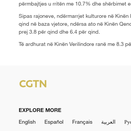
përmbajtjes u rritën me 10.7% dhe shërbimet e 
Sipas rajoneve, ndërmarrjet kulturore në Kinën L
qind në baza vjetore, ndërsa ato në Kinën Qend
prej 3.8 për qind dhe 6.4 për qind.
Të ardhurat në Kinën Verilindore ranë me 8.3 pë
EXPLORE MORE
English
Español
Français
العربية
Ру