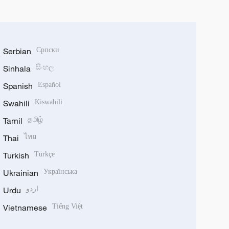
Serbian
Српски
Sinhala
සිංහල
Spanish
Español
Swahili
Kiswahili
Tamil
தமிழ்
Thai
ไทย
Turkish
Türkçe
Ukrainian
Українська
Urdu
اردو
Vietnamese
Tiếng Việt