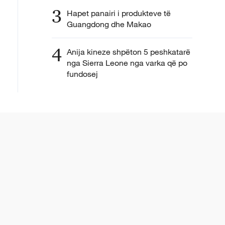
3
Hapet panairi i produkteve të
Guangdong dhe Makao
4
Anija kineze shpëton 5 peshkatarë
nga Sierra Leone nga varka që po
fundosej