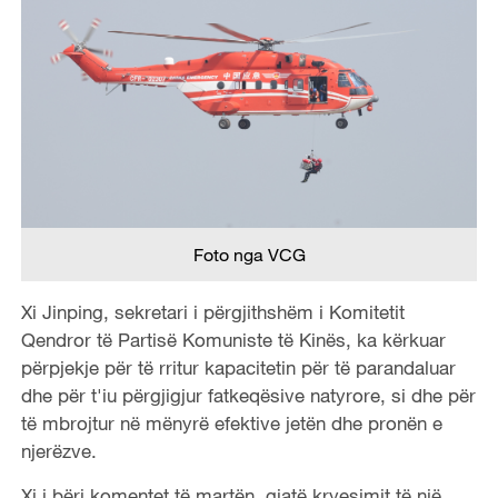
Foto nga VCG
Xi Jinping, sekretari i përgjithshëm i Komitetit
Qendror të Partisë Komuniste të Kinës, ka kërkuar
përpjekje për të rritur kapacitetin për të parandaluar
dhe për t'iu përgjigjur fatkeqësive natyrore, si dhe për
të mbrojtur në mënyrë efektive jetën dhe pronën e
njerëzve.
Xi i bëri komentet të martën, gjatë kryesimit të një