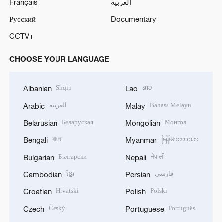
Français
العربية
Русский
Documentary
CCTV+
CHOOSE YOUR LANGUAGE
Shqip
ລາວ
Albanian
Lao
العربية
Bahasa Melayu
Arabic
Malay
Беларуская
Монгол
Belarusian
Mongolian
বাংলা
မြန်မာဘာသာ
Bengali
Myanmar
Български
नेपाली
Bulgarian
Nepali
ខ្មែរ
فارسی
Cambodian
Persian
Hrvatski
Polski
Croatian
Polish
Český
Português
Czech
Portuguese