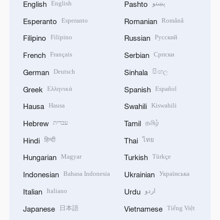
English
پښتو
English
Pashto
Esperanto
Română
Esperanto
Romanian
Filipino
Русский
Filipino
Russian
Français
Српски
French
Serbian
Deutsch
සිංහල
German
Sinhala
Ελληνικά
Español
Greek
Spanish
Hausa
Kiswahili
Hausa
Swahili
עברית
தமிழ்
Hebrew
Tamil
हिन्दी
ไทย
Hindi
Thai
Magyar
Türkçe
Hungarian
Turkish
Bahasa Indonesia
Українська
Indonesian
Ukrainian
Italiano
اردو
Italian
Urdu
日本語
Tiếng Việt
Japanese
Vietnamese