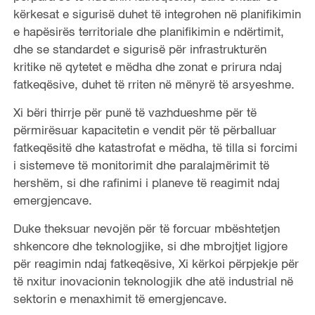
kërkesat e sigurisë duhet të integrohen në planifikimin
e hapësirës territoriale dhe planifikimin e ndërtimit,
dhe se standardet e sigurisë për infrastrukturën
kritike në qytetet e mëdha dhe zonat e prirura ndaj
fatkeqësive, duhet të rriten në mënyrë të arsyeshme.
Xi bëri thirrje për punë të vazhdueshme për të
përmirësuar kapacitetin e vendit për të përballuar
fatkeqësitë dhe katastrofat e mëdha, të tilla si forcimi
i sistemeve të monitorimit dhe paralajmërimit të
hershëm, si dhe rafinimi i planeve të reagimit ndaj
emergjencave.
Duke theksuar nevojën për të forcuar mbështetjen
shkencore dhe teknologjike, si dhe mbrojtjet ligjore
për reagimin ndaj fatkeqësive, Xi kërkoi përpjekje për
të nxitur inovacionin teknologjik dhe atë industrial në
sektorin e menaxhimit të emergjencave.