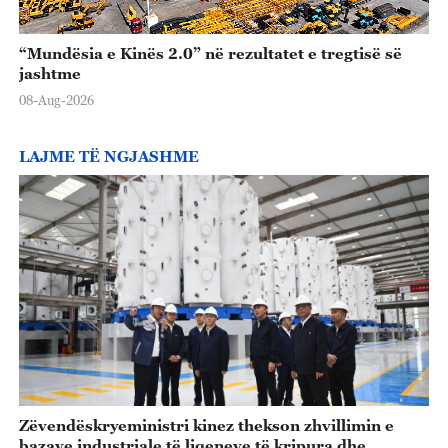
“Mundësia e Kinës 2.0” në rezultatet e tregtisë së
jashtme
08-Aug-2026
LAJME TË NGJASHME
Zëvendëskryeministri kinez thekson zhvillimin e
bazave industriale të liqeneve të kripura dhe