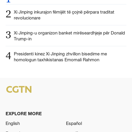
2
Xi Jinping inkurajon fëmijët të çojnë përpara traditat
revolucionare
3
Xi Jinping-u organizon banket mirëseardhjeje për Donald
Trump-in
4
Presidenti kinez Xi Jinping zhvillon bisedime me
homologun taxhikistanas Emomali Rahmon
EXPLORE MORE
English
Español