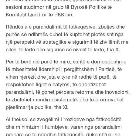
sesioni studimor në grup të Byrosë Politike të
Komitetit Qendror të PKK-së.
Rëndësia e parandalimit të fatkeqësive, zbutjes dhe
punës së ndihmës duhet të kuptohet plotësisht nga
një perspektivë strategjike e sigurimit të zhvillimit me
cilësi të lartë dhe sigurisë së nivelit të lartë, tha Xi.
Për të bërë një punë të mirë, është e domosdoshme
të mbështetet lidershipi i përgjithshëm i Partisë, të
vihen njerëzit dhe jeta e tyre në radhë të parë, të
respektohen ligjet e natyrës, të prioritizohet
parandalimi, të çohet përpara reforma dhe inovacioni,
të zbatohet mendimi sistematik dhe të promovohet
pjesëmarrja publike, tha Xi.
Ai theksoi se zvogëlimi i rreziqeve nga fatkeqësitë
dhe minimizimi i humbjeve, varen nga parandalimi
përpara se të ndodhin fatkeqësitë, duke shtuar se