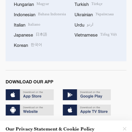
Magyar
Türkçe
Hungarian
Turkish
Bahasa Indonesia
Українська
Indonesian
Ukrainian
Italiano
اردو
Italian
Urdu
日本語
Tiếng Việt
Japanese
Vietnamese
한국어
Korean
DOWNLOAD OUR APP
Copyright © 2024 CGTN.
Our Privacy Statement & Cookie Policy