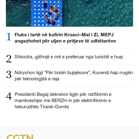
1
Fluks i lartë në kufirin Kroaci–Mal i Zi, MEPJ
angazhohet për uljen e pritjeve të udhëtarëve
2
Shkodra, gjithnjë e më e preferuar nga turistët e huaj
3
Ndryshon ligji “Për tokën bujqësore”, Kuvendi hap rrugën
për teknologjitë e reja
4
Presidenti Begaj dekreton ligjin për ratifikimin e
marrëveshjes me BERZH-in për elektrifikimin e
hekurudhës Tiranë–Durrës