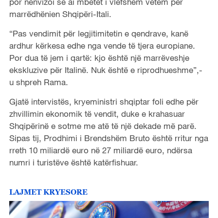
por nënvizoi se ai mbetet i vlefshëm vetëm për
marrëdhënien Shqipëri-Itali.
“Pas vendimit për legjitimitetin e qendrave, kanë
ardhur kërkesa edhe nga vende të tjera europiane.
Por dua të jem i qartë: kjo është një marrëveshje
ekskluzive për Italinë. Nuk është e riprodhueshme”,-
u shpreh Rama.
Gjatë intervistës, kryeministri shqiptar foli edhe për
zhvillimin ekonomik të vendit, duke e krahasuar
Shqipërinë e sotme me atë të një dekade më parë.
Sipas tij, Prodhimi i Brendshëm Bruto është rritur nga
rreth 10 miliardë euro në 27 miliardë euro, ndërsa
numri i turistëve është katërfishuar.
LAJMET KRYESORE