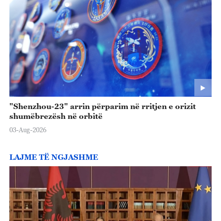
"Shenzhou-23" arrin përparim në rritjen e orizit
shumëbrezësh në orbitë
03-Aug-2026
LAJME TË NGJASHME