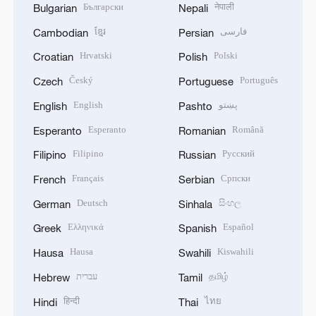
Български
नेपाली
Bulgarian
Nepali
ខ្មែរ
فارسی
Cambodian
Persian
Hrvatski
Polski
Croatian
Polish
Český
Português
Czech
Portuguese
English
پښتو
English
Pashto
Esperanto
Română
Esperanto
Romanian
Filipino
Русский
Filipino
Russian
Français
Српски
French
Serbian
Deutsch
සිංහල
German
Sinhala
Ελληνικά
Español
Greek
Spanish
Hausa
Kiswahili
Hausa
Swahili
עברית
தமிழ்
Hebrew
Tamil
हिन्दी
ไทย
Hindi
Thai