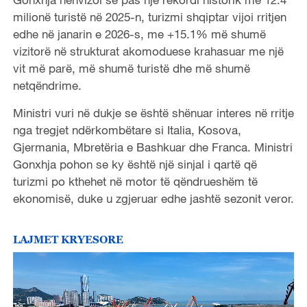
milionë turistë në 2025-n, turizmi shqiptar vijoi rritjen
edhe në janarin e 2026-s, me +15.1% më shumë
vizitorë në strukturat akomoduese krahasuar me një
vit më parë, më shumë turistë dhe më shumë
netqëndrime.
Ministri vuri në dukje se është shënuar interes në rritje
nga tregjet ndërkombëtare si Italia, Kosova,
Gjermania, Mbretëria e Bashkuar dhe Franca. Ministri
Gonxhja pohon se ky është një sinjal i qartë që
turizmi po kthehet në motor të qëndrueshëm të
ekonomisë, duke u zgjeruar edhe jashtë sezonit veror.
LAJMET KRYESORE