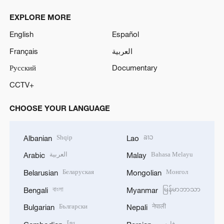
EXPLORE MORE
English
Español
Français
العربية
Русский
Documentary
CCTV+
CHOOSE YOUR LANGUAGE
Shqip
ລາວ
Albanian
Lao
العربية
Bahasa Melayu
Arabic
Malay
Беларуская
Монгол
Belarusian
Mongolian
বাংলা
မြန်မာဘာသာ
Bengali
Myanmar
Български
नेपाली
Bulgarian
Nepali
ខ្មែរ
فارسی