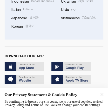
Bahasa Indonesia
Українська
Indonesian
Ukrainian
Italiano
اردو
Italian
Urdu
日本語
Tiếng Việt
Japanese
Vietnamese
한국어
Korean
DOWNLOAD OUR APP
Copyright © 2024 CGTN.
Our Privacy Statement & Cookie Policy
京ICP备20000184号
By continuing to browse our site you agree to our use of cookies, revised
Privacy Policy and Terms of Use. You can change your cookie settings
京公网安备 11010502050052号