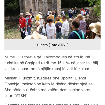
Turiste (Foto ATSH)
Numri i vizitorëve që u akomoduan në strukturat
turistike në Shqipëri u rrit me 15.1 % në janar të këtij
viti krahasuar me të njëjtin muaj të vitit të kaluar.
Ministri i Turizmit, Kulturës dhe Sportit, Blendi
Gonxhja, thekson se këto të dhëna dëshmojnë se
Shqipëria nuk është më vetëm destinacion veror,
citon “ATSH”.
Gonxhja nënvizoi se pas një rekordi historik me 12.4