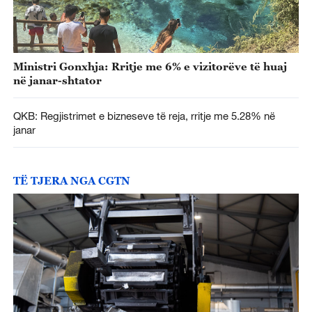
Ministri Gonxhja: Rritje me 6% e vizitorëve të huaj
në janar-shtator
QKB: Regjistrimet e bizneseve të reja, rritje me 5.28% në
janar
TË TJERA NGA CGTN