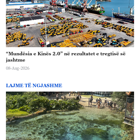
“Mundësia e Kinës 2.0” në rezultatet e tregtisë së
jashtme
08-Aug-2026
LAJME TË NGJASHME