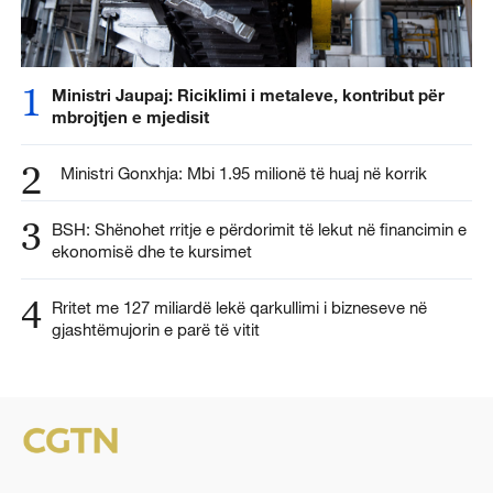
1
Ministri Jaupaj: Riciklimi i metaleve, kontribut për
mbrojtjen e mjedisit
2
Ministri Gonxhja: Mbi 1.95 milionë të huaj në korrik
3
BSH: Shënohet rritje e përdorimit të lekut në financimin e
ekonomisë dhe te kursimet
4
Rritet me 127 miliardë lekë qarkullimi i bizneseve në
gjashtëmujorin e parë të vitit