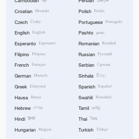
Cambodian
Persian
Hrvatski
Polski
Croatian
Polish
Český
Português
Czech
Portuguese
English
پښتو
English
Pashto
Esperanto
Română
Esperanto
Romanian
Filipino
Русский
Filipino
Russian
Français
Српски
French
Serbian
Deutsch
සිංහල
German
Sinhala
Ελληνικά
Español
Greek
Spanish
Hausa
Kiswahili
Hausa
Swahili
עברית
தமிழ்
Hebrew
Tamil
हिन्दी
ไทย
Hindi
Thai
Magyar
Türkçe
Hungarian
Turkish