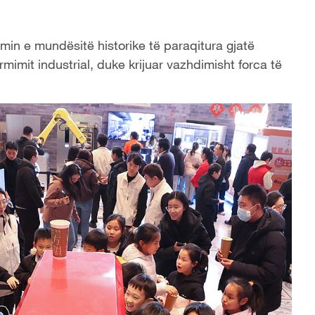
zimin e mundësitë historike të paraqitura gjatë
rmimit industrial, duke krijuar vazhdimisht forca të