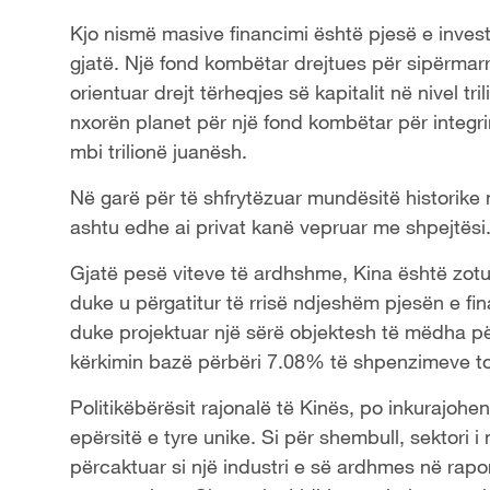
Kjo nismë masive financimi është pjesë e invest
gjatë. Një fond kombëtar drejtues për sipërmarrje
orientuar drejt tërheqjes së kapitalit në nivel t
nxorën planet për një fond kombëtar për integrim
mbi trilionë juanësh.
Në garë për të shfrytëzuar mundësitë historike n
ashtu edhe ai privat kanë vepruar me shpejtësi
Gjatë pesë viteve të ardhshme, Kina është zotua
duke u përgatitur të rrisë ndjeshëm pjesën e fi
duke projektuar një sërë objektesh të mëdha për 
kërkimin bazë përbëri 7.08% të shpenzimeve tota
Politikëbërësit rajonalë të Kinës, po inkurajohen
epërsitë e tyre unike. Si për shembull, sektori i
përcaktuar si një industri e së ardhmes në raport