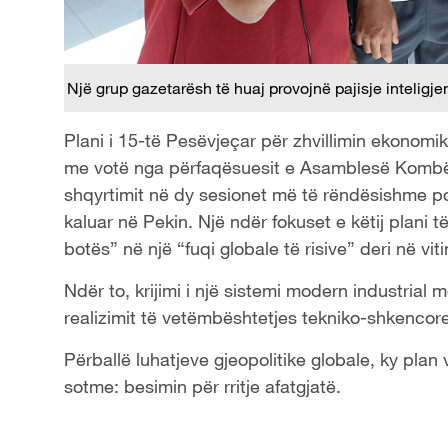
Një grup gazetarësh të huaj provojnë pajisje inteligj
Plani i 15-të Pesëvjeçar për zhvillimin ekonomi
me votë nga përfaqësuesit e Asamblesë Kombëta
shqyrtimit në dy sesionet më të rëndësishme poli
kaluar në Pekin. Një ndër fokuset e këtij plani të
botës” në një “fuqi globale të risive” deri në vit
Ndër to, krijimi i një sistemi modern industrial 
realizimit të vetëmbështetjes tekniko-shkencore,
Përballë luhatjeve gjeopolitike globale, ky plan 
sotme: besimin për rritje afatgjatë.