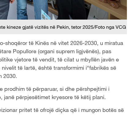
ente kineze gjatë vizitës në Pekin, tetor 2025/Foto nga VCG
ko-shoqëror të Kinës në vitet 2026-2030, u miratua
re Popullore (organi suprem ligjvënës), pas
tike vjetore të vendit, të cilat u mbyllën javën e
 nivelit të lartë, është transformimi i“fabrikës së
in 2030.
me prodhim të përparuar, si dhe përshpejtimi i
 janë përpjesëtimet kryesore të këtij plani.
vizionar pritet të ofrojë diçka që i mungon botës së