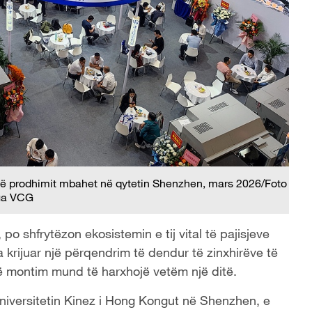
r të prodhimit mbahet në qytetin Shenzhen, mars 2026/Foto
ga VCG
o shfrytëzon ekosistemin e tij vital të pajisjeve
a krijuar një përqendrim të dendur të zinxhirëve të
 në montim mund të harxhojë vetëm një ditë.
Universitetin Kinez i Hong Kongut në Shenzhen, e