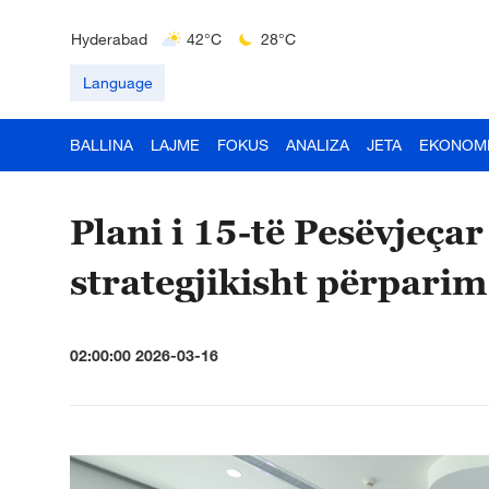
Hyderabad
42°C
28°C
Mumbai
31°C
27°C
Language
BALLINA
LAJME
FOKUS
ANALIZA
JETA
EKONOM
Plani i 15-të Pesëvjeçar
strategjikisht përparime
02:00:00 2026-03-16