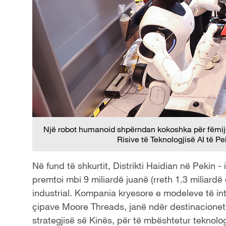
Një robot humanoid shpërndan kokoshka për fëmijë 
Risive të Teknologjisë AI të P
Në fund të shkurtit, Distrikti Haidian në Pekin - 
premtoi mbi 9 miliardë juanë (rreth 1.3 miliardë
industrial. Kompania kryesore e modeleve të intel
çipave Moore Threads, janë ndër destinacionet e
strategjisë së Kinës, për të mbështetur teknolog