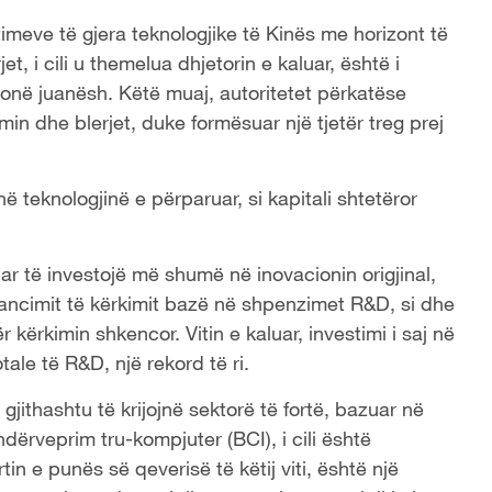
imeve të gjera teknologjike të Kinës me horizont të
t, i cili u themelua dhjetorin e kaluar, është i
rilionë juanësh. Këtë muaj, autoritetet përkatëse
in dhe blerjet, duke formësuar një tjetër treg prej
ë teknologjinë e përparuar, si kapitali shtetëror
.
r të investojë më shumë në inovacionin origjinal,
nancimit të kërkimit bazë në shpenzimet R&D, si dhe
kërkimin shkencor. Vitin e kaluar, investimi i saj në
le të R&D, një rekord të ri.
 gjithashtu të krijojnë sektorë të fortë, bazuar në
 ndërveprim tru-kompjuter (BCI), i cili është
in e punës së qeverisë të këtij viti, është një