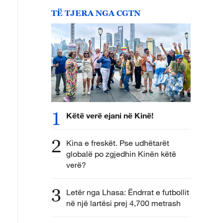
TË TJERA NGA CGTN
1
Këtë verë ejani në Kinë!
2
Kina e freskët. Pse udhëtarët
globalë po zgjedhin Kinën këtë
verë?
3
Letër nga Lhasa: Ëndrrat e futbollit
në një lartësi prej 4,700 metrash