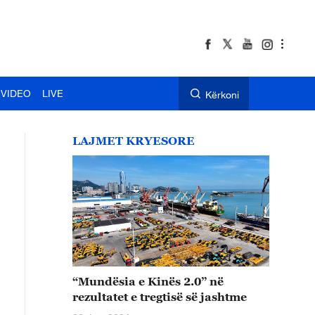
VIDEO
LIVE
Kërkoni
LAJMET KRYESORE
“Mundësia e Kinës 2.0” në
rezultatet e tregtisë së jashtme