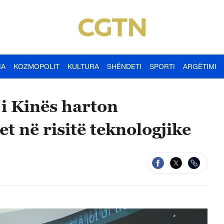
IA
KOZMOPOLIT
KULTURA
SHËNDETI
SPORTI
ARGËTIMI
 i Kinës harton
t në risitë teknologjike