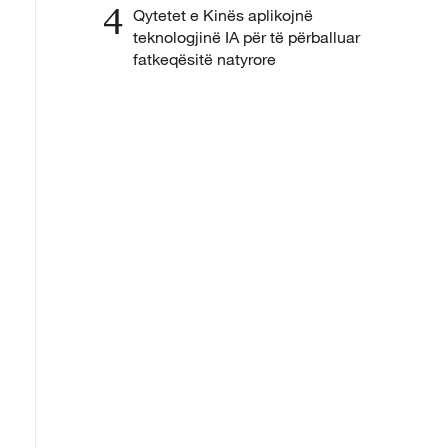
4
Qytetet e Kinës aplikojnë
teknologjinë IA për të përballuar
fatkeqësitë natyrore