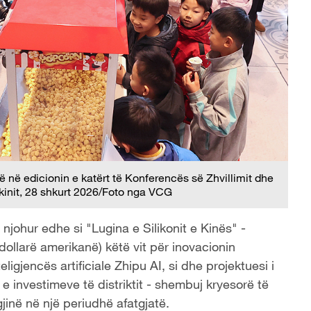
në edicionin e katërt të Konferencës së Zhvillimit dhe
ekinit, 28 shkurt 2026/Foto nga VCG
i njohur edhe si "Lugina e Silikonit e Kinës" -
 dollarë amerikanë) këtë vit për inovacionin
igjencës artificiale Zhipu AI, si dhe projektuesi i
 investimeve të distriktit - shembuj kryesorë të
jinë në një periudhë afatgjatë.