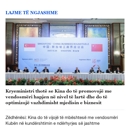
LAJME TË NGJASHME
Kryeministri thotë se Kina do të promovojë me
vendosmëri hapjen në nivel të lartë dhe do të
optimizojë vazhdimisht mjedisin e biznesit
Zëdhënësi: Kina do të vijojë të mbështesë me vendosmëri
Kubën në kundërshtimin e ndërhyrjes së jashtme