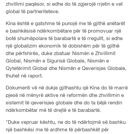
zhvillimi paqësor, si edhe do të zgjerojë rrjetin e vet
global të partneriteteve.
Kina është e gatshme të punojë me të gjithë anëtarët
e bashkësisë ndërkombëtare për të promovuar një
botë shumëpolare të barabartë e të rregullt, si edhe
një globalizim ekonomik të dobishëm për të gjithë
dhe përfshirës, ​​duke zbatuar Nismën e Zhvillimit
Global, Nismën e Sigurisë Globale, Nismën e
Qytetërimit Global dhe Nismën e Qeverisjes Globale,
thuhet në raport.
Dokumenti vë në dukje gjithashtu që Kina do të marrë
pjesë në mënyrë aktive në reformën dhe zhvillimin e
sistemit të qeverisjes globale dhe do ta bëjë rendin
ndërkombëtar më të drejtë e të barabartë.
"Duke vepruar kështu, ne do të ndërtojmë së bashku
një bashkësi me të ardhme të përbashkët për