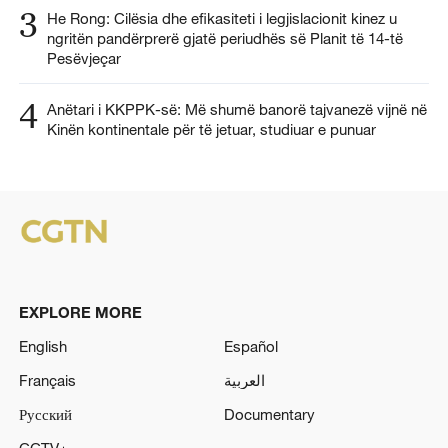
3
He Rong: Cilësia dhe efikasiteti i legjislacionit kinez u
ngritën pandërprerë gjatë periudhës së Planit të 14-të
Pesëvjeçar
4
Anëtari i KKPPK-së: Më shumë banorë tajvanezë vijnë në
Kinën kontinentale për të jetuar, studiuar e punuar
EXPLORE MORE
English
Español
Français
العربية
Русский
Documentary
CCTV+