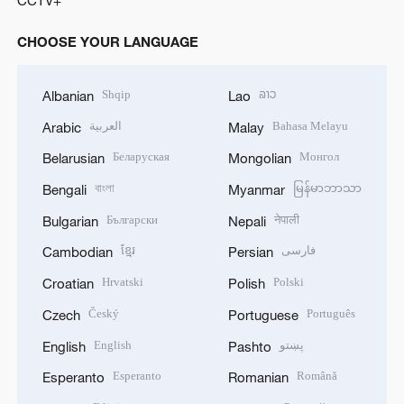
CHOOSE YOUR LANGUAGE
Shqip
ລາວ
Albanian
Lao
العربية
Bahasa Melayu
Arabic
Malay
Беларуская
Монгол
Belarusian
Mongolian
বাংলা
မြန်မာဘာသာ
Bengali
Myanmar
Български
नेपाली
Bulgarian
Nepali
ខ្មែរ
فارسی
Cambodian
Persian
Hrvatski
Polski
Croatian
Polish
Český
Português
Czech
Portuguese
English
پښتو
English
Pashto
Esperanto
Română
Esperanto
Romanian