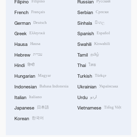
Filipino
Русский
Filipino
Russian
Français
Српски
French
Serbian
Deutsch
සිංහල
German
Sinhala
Ελληνικά
Español
Greek
Spanish
Hausa
Kiswahili
Hausa
Swahili
עברית
தமிழ்
Hebrew
Tamil
हिन्दी
ไทย
Hindi
Thai
Magyar
Türkçe
Hungarian
Turkish
Bahasa Indonesia
Українська
Indonesian
Ukrainian
Italiano
اردو
Italian
Urdu
日本語
Tiếng Việt
Japanese
Vietnamese
한국어
Korean