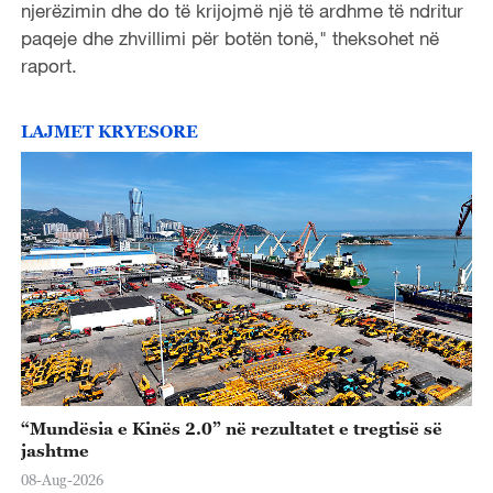
njerëzimin dhe do të krijojmë një të ardhme të ndritur
paqeje dhe zhvillimi për botën tonë," theksohet në
raport.
LAJMET KRYESORE
“Mundësia e Kinës 2.0” në rezultatet e tregtisë së
jashtme
08-Aug-2026