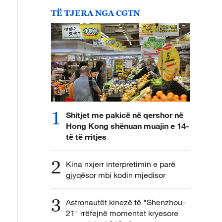
TË TJERA NGA CGTN
1
Shitjet me pakicë në qershor në
Hong Kong shënuan muajin e 14-
të të rritjes
2
Kina nxjerr interpretimin e parë
gjyqësor mbi kodin mjedisor
3
Astronautët kinezë të "Shenzhou-
21" rrëfejnë momentet kryesore