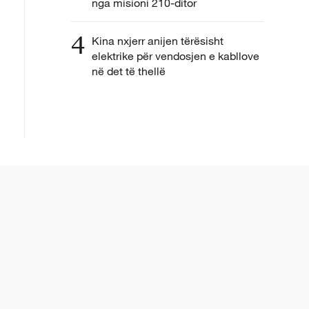
nga misioni 210-ditor
4
Kina nxjerr anijen tërësisht
elektrike për vendosjen e kabllove
në det të thellë