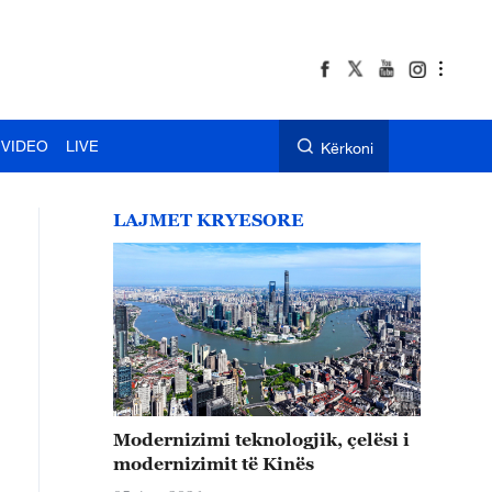
VIDEO
LIVE
Kërkoni
LAJMET KRYESORE
Modernizimi teknologjik, çelësi i
modernizimit të Kinës