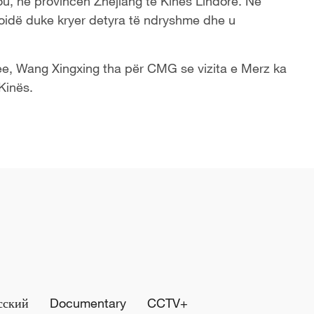
u, në provincën Zhejiang të Kinës Lindore. Në
noidë duke kryer detyra të ndryshme dhe u
tree, Wang Xingxing tha për CMG se vizita e Merz ka
Kinës.
сский
Documentary
CCTV+