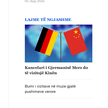
05-Aug-2026
LAJME TË NGJASHME
Kancelari i Gjermanisë Merz do
të vizitojë Kinën
Bumi i vizitave në muze gjatë
pushimeve verore