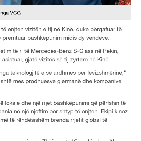
 nga VCG
të enjten vizitën e tij në Kinë, duke përqafuar të
ke premtuar bashkëpunim midis dy vendeve.
estim të ri të Mercedes-Benz S-Class në Pekin,
 asistuar, gjatë vizitës së tij zyrtare në Kinë.
nga teknologjitë e së ardhmes për lëvizshmërinë,"
gushtë mes prodhuesve gjermanë dhe kompanive
ë lokale dhe një rrjet bashkëpunimi që përfshin të
pania në një njoftim për shtyp të enjten. Ekipi kinez
e më të rëndësishëm brenda rrjetit global të