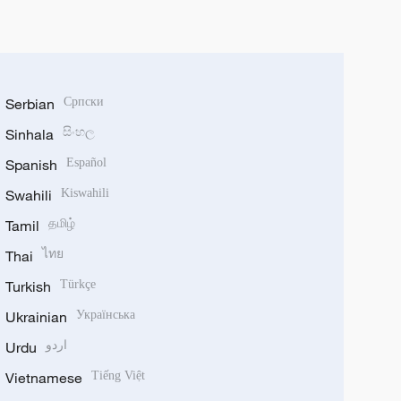
Serbian
Српски
Sinhala
සිංහල
Spanish
Español
Swahili
Kiswahili
Tamil
தமிழ்
Thai
ไทย
Turkish
Türkçe
Ukrainian
Українська
Urdu
اردو
Vietnamese
Tiếng Việt