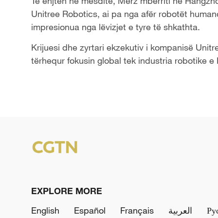
Të enjten në mesditë, Merz mbërriti në Hangzho
Unitree Robotics, ai pa nga afër robotët huma
impresionua nga lëvizjet e tyre të shkathta.
Krijuesi dhe zyrtari ekzekutiv i kompanisë Uni
tërhequr fokusin global tek industria robotike e 
EXPLORE MORE
English
Español
Français
العربية
Ру