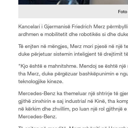
Foto
Kancelari i Gjermanisë Friedrich Merz përmbylli 
ardhmen e mobilitetit dhe robotikës si dhe du
Të enjten në mëngjes, Merz mori pjesë në një t
duke përjetuar sistemin inteligjent të drejtimit të
"Kjo është e mahnitshme. Mendoj se është një 
tha Merz, duke përgëzuar bashkëpunimin e n
teknologjike kineze.
Mercedes-Benz ka themeluar një shtrirje të gjer
gjithë zinxhirin e saj industrial në Kinë, tha kom
në kërkim dhe zhvillim, po luan një rol gjithnjë 
Mercedes-Benz.