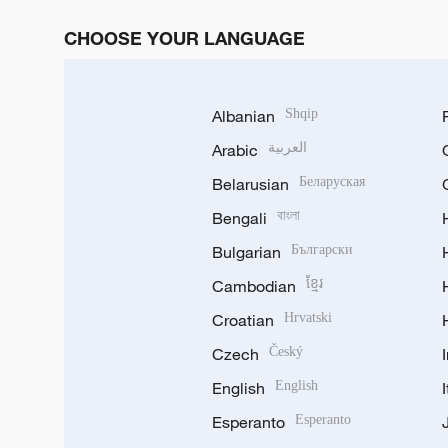
CHOOSE YOUR LANGUAGE
Albanian
Shqip
Arabic
العربية
Belarusian
Беларуская
Bengali
বাংলা
Bulgarian
Български
Cambodian
ខ្មែរ
Croatian
Hrvatski
Czech
Český
English
English
Esperanto
Esperanto