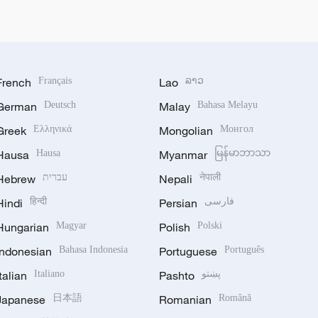
French
Français
Lao
ລາວ
German
Deutsch
Malay
Bahasa Melayu
Greek
Ελληνικά
Mongolian
Монгол
Hausa
Hausa
Myanmar
မြန်မာဘာသာ
Hebrew
עברית
Nepali
नेपाली
Hindi
हिन्दी
Persian
فارسی
Hungarian
Magyar
Polish
Polski
Indonesian
Bahasa Indonesia
Portuguese
Português
Italian
Italiano
Pashto
پښتو
Japanese
日本語
Romanian
Română