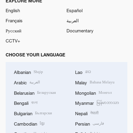
EXPLORE MORE
English
Español
Français
العربية
Русский
Documentary
CCTV+
CHOOSE YOUR LANGUAGE
Shqip
ລາວ
Albanian
Lao
العربية
Bahasa Melayu
Arabic
Malay
Беларуская
Монгол
Belarusian
Mongolian
বাংলা
မြန်မာဘာသာ
Bengali
Myanmar
Български
नेपाली
Bulgarian
Nepali
ខ្មែរ
فارسی
Cambodian
Persian