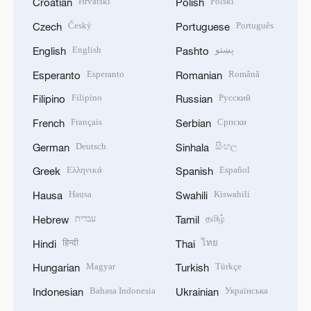
Hrvatski
Polski
Croatian
Polish
Český
Português
Czech
Portuguese
English
پښتو
English
Pashto
Esperanto
Română
Esperanto
Romanian
Filipino
Русский
Filipino
Russian
Français
Српски
French
Serbian
Deutsch
සිංහල
German
Sinhala
Ελληνικά
Español
Greek
Spanish
Hausa
Kiswahili
Hausa
Swahili
עברית
தமிழ்
Hebrew
Tamil
हिन्दी
ไทย
Hindi
Thai
Magyar
Türkçe
Hungarian
Turkish
Bahasa Indonesia
Українська
Indonesian
Ukrainian