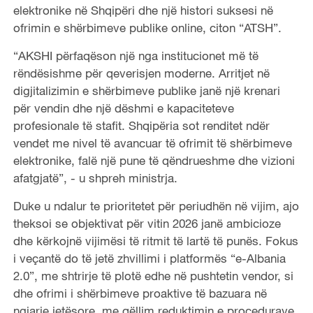
elektronike në Shqipëri dhe një histori suksesi në
ofrimin e shërbimeve publike online, citon “ATSH”.
“AKSHI përfaqëson një nga institucionet më të
rëndësishme për qeverisjen moderne. Arritjet në
digjitalizimin e shërbimeve publike janë një krenari
për vendin dhe një dëshmi e kapaciteteve
profesionale të stafit. Shqipëria sot renditet ndër
vendet me nivel të avancuar të ofrimit të shërbimeve
elektronike, falë një pune të qëndrueshme dhe vizioni
afatgjatë”, - u shpreh ministrja.
Duke u ndalur te prioritetet për periudhën në vijim, ajo
theksoi se objektivat për vitin 2026 janë ambicioze
dhe kërkojnë vijimësi të ritmit të lartë të punës. Fokus
i veçantë do të jetë zhvillimi i platformës “e-Albania
2.0”, me shtrirje të plotë edhe në pushtetin vendor, si
dhe ofrimi i shërbimeve proaktive të bazuara në
ngjarje jetësore, me qëllim reduktimin e procedurave