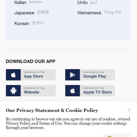
Italiano
اردو
Italian
Urdu
日本語
Tiếng Việt
Japanese
Vietnamese
한국어
Korean
DOWNLOAD OUR APP
Copyright © 2024 CGTN.
Our Privacy Statement & Cookie Policy
京ICP备20000184号
By continuing to browse our site you agree to our use of cookies, revised
Privacy Policy and Terms of Use. You can change your cookie settings
京公网安备 11010502050052号
through your browser.
Disinformation report hotline: 010-85061466