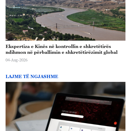
Ekspertiza e Kinës në kontrollin e shkretëtirës
ndihmon në përballimin e shkretëtirëzimit global
04-Aug-2026
LAJME TË NGJASHME