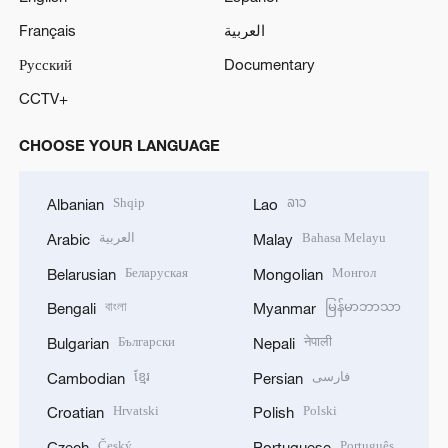
Français
العربية
Русский
Documentary
CCTV+
CHOOSE YOUR LANGUAGE
Shqip
ລາວ
Albanian
Lao
العربية
Bahasa Melayu
Arabic
Malay
Беларуская
Монгол
Belarusian
Mongolian
বাংলা
မြန်မာဘာသာ
Bengali
Myanmar
Български
नेपाली
Bulgarian
Nepali
ខ្មែរ
فارسی
Cambodian
Persian
Hrvatski
Polski
Croatian
Polish
Český
Português
Czech
Portuguese