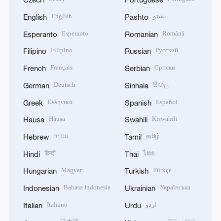
English
پښتو
English
Pashto
Esperanto
Română
Esperanto
Romanian
Filipino
Русский
Filipino
Russian
Français
Српски
French
Serbian
Deutsch
සිංහල
German
Sinhala
Ελληνικά
Español
Greek
Spanish
Hausa
Kiswahili
Hausa
Swahili
עברית
தமிழ்
Hebrew
Tamil
हिन्दी
ไทย
Hindi
Thai
Magyar
Türkçe
Hungarian
Turkish
Bahasa Indonesia
Українська
Indonesian
Ukrainian
Italiano
اردو
Italian
Urdu