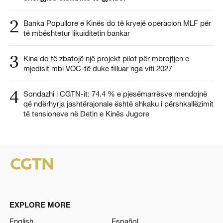
2
Banka Popullore e Kinës do të kryejë operacion MLF për
të mbështetur likuiditetin bankar
3
Kina do të zbatojë një projekt pilot për mbrojtjen e
mjedisit mbi VOC-të duke filluar nga viti 2027
4
Sondazhi i CGTN-it: 74.4 % e pjesëmarrësve mendojnë
që ndërhyrja jashtërajonale është shkaku i përshkallëzimit
të tensioneve në Detin e Kinës Jugore
EXPLORE MORE
English
Español