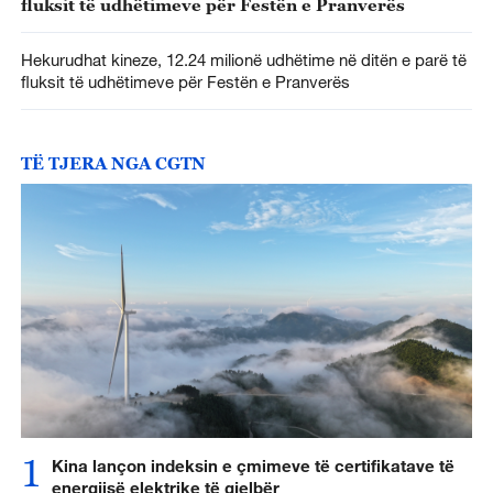
fluksit të udhëtimeve për Festën e Pranverës
Hekurudhat kineze, 12.24 milionë udhëtime në ditën e parë të
fluksit të udhëtimeve për Festën e Pranverës
TË TJERA NGA CGTN
1
Kina lançon indeksin e çmimeve të certifikatave të
energjisë elektrike të gjelbër