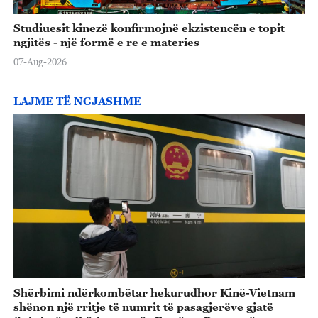
Studiuesit kinezë konfirmojnë ekzistencën e topit
ngjitës - një formë e re e materies
07-Aug-2026
LAJME TË NGJASHME
Shërbimi ndërkombëtar hekurudhor Kinë-Vietnam
shënon një rritje të numrit të pasagjerëve gjatë