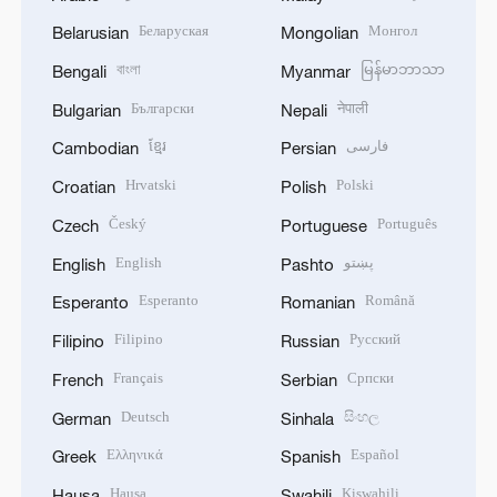
Беларуская
Монгол
Belarusian
Mongolian
বাংলা
မြန်မာဘာသာ
Bengali
Myanmar
Български
नेपाली
Bulgarian
Nepali
ខ្មែរ
فارسی
Cambodian
Persian
Hrvatski
Polski
Croatian
Polish
Český
Português
Czech
Portuguese
English
پښتو
English
Pashto
Esperanto
Română
Esperanto
Romanian
Filipino
Русский
Filipino
Russian
Français
Српски
French
Serbian
Deutsch
සිංහල
German
Sinhala
Ελληνικά
Español
Greek
Spanish
Hausa
Kiswahili
Hausa
Swahili