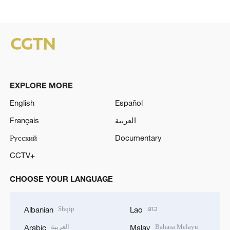
EXPLORE MORE
English
Español
Français
العربية
Русский
Documentary
CCTV+
CHOOSE YOUR LANGUAGE
Shqip
ລາວ
Albanian
Lao
العربية
Bahasa Melayu
Arabic
Malay