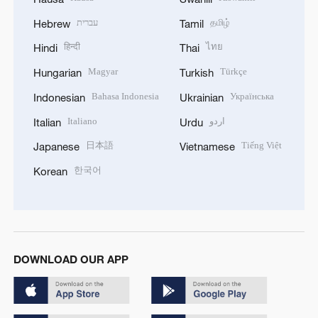
עברית
தமிழ்
Hebrew
Tamil
हिन्दी
ไทย
Hindi
Thai
Magyar
Türkçe
Hungarian
Turkish
Bahasa Indonesia
Українська
Indonesian
Ukrainian
Italiano
اردو
Italian
Urdu
日本語
Tiếng Việt
Japanese
Vietnamese
한국어
Korean
DOWNLOAD OUR APP