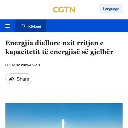
Language
Kërkoni
Energjia diellore nxit rritjen e
kapacitetit të energjisë së gjelbër
03:02:02 2026-02-10
Share