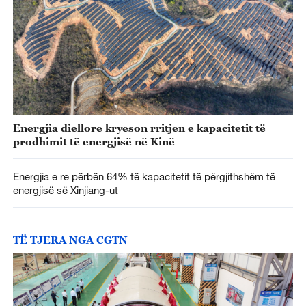
Energjia diellore kryeson rritjen e kapacitetit të
prodhimit të energjisë në Kinë
Energjia e re përbën 64% të kapacitetit të përgjithshëm të
energjisë së Xinjiang-ut
TË TJERA NGA CGTN