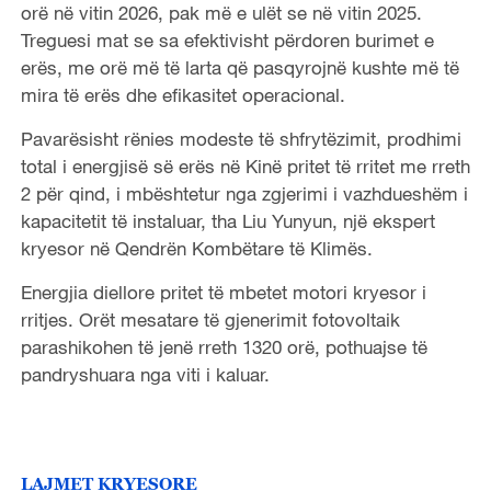
orë në vitin 2026, pak më e ulët se në vitin 2025.
Treguesi mat se sa efektivisht përdoren burimet e
erës, me orë më të larta që pasqyrojnë kushte më të
mira të erës dhe efikasitet operacional.
Pavarësisht rënies modeste të shfrytëzimit, prodhimi
total i energjisë së erës në Kinë pritet të rritet me rreth
2 për qind, i mbështetur nga zgjerimi i vazhdueshëm i
kapacitetit të instaluar, tha Liu Yunyun, një ekspert
kryesor në Qendrën Kombëtare të Klimës.
Energjia diellore pritet të mbetet motori kryesor i
rritjes. Orët mesatare të gjenerimit fotovoltaik
parashikohen të jenë rreth 1320 orë, pothuajse të
pandryshuara nga viti i kaluar.
LAJMET KRYESORE