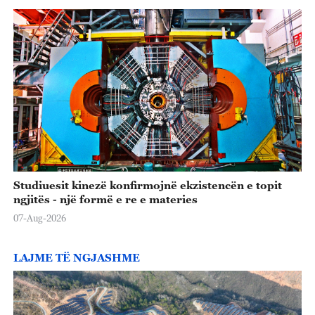
Studiuesit kinezë konfirmojnë ekzistencën e topit
ngjitës - një formë e re e materies
07-Aug-2026
LAJME TË NGJASHME