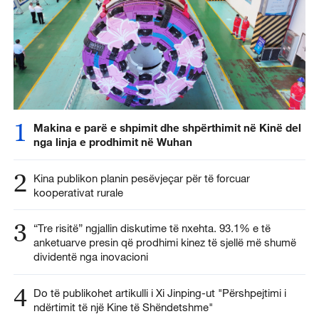
1
Makina e parë e shpimit dhe shpërthimit në Kinë del
nga linja e prodhimit në Wuhan
2
Kina publikon planin pesëvjeçar për të forcuar
kooperativat rurale
3
“Tre risitë” ngjallin diskutime të nxehta. 93.1% e të
anketuarve presin që prodhimi kinez të sjellë më shumë
dividentë nga inovacioni
4
Do të publikohet artikulli i Xi Jinping-ut "Përshpejtimi i
ndërtimit të një Kine të Shëndetshme"