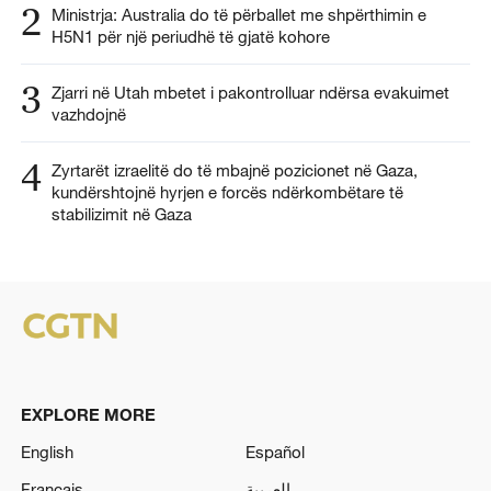
2
Ministrja: Australia do të përballet me shpërthimin e
H5N1 për një periudhë të gjatë kohore
3
Zjarri në Utah mbetet i pakontrolluar ndërsa evakuimet
vazhdojnë
4
Zyrtarët izraelitë do të mbajnë pozicionet në Gaza,
kundërshtojnë hyrjen e forcës ndërkombëtare të
stabilizimit në Gaza
EXPLORE MORE
English
Español
Français
العربية