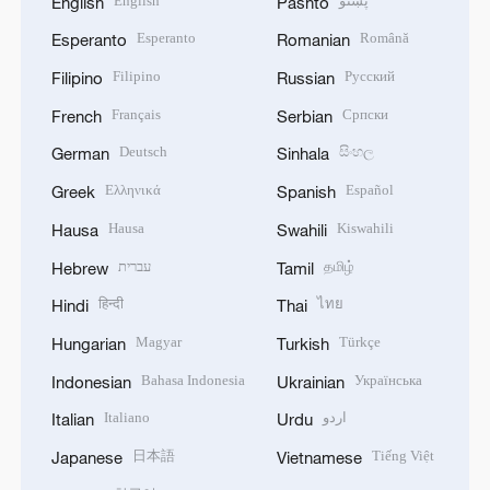
English
پښتو
English
Pashto
Esperanto
Română
Esperanto
Romanian
Filipino
Русский
Filipino
Russian
Français
Српски
French
Serbian
Deutsch
සිංහල
German
Sinhala
Ελληνικά
Español
Greek
Spanish
Hausa
Kiswahili
Hausa
Swahili
עברית
தமிழ்
Hebrew
Tamil
हिन्दी
ไทย
Hindi
Thai
Magyar
Türkçe
Hungarian
Turkish
Bahasa Indonesia
Українська
Indonesian
Ukrainian
Italiano
اردو
Italian
Urdu
日本語
Tiếng Việt
Japanese
Vietnamese