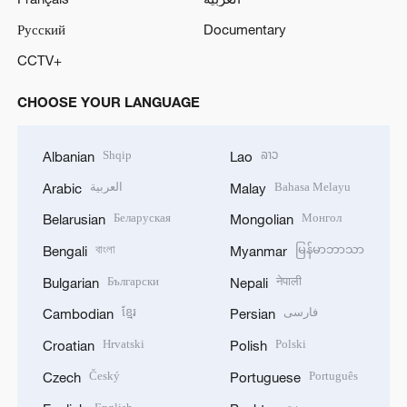
Русский
Documentary
CCTV+
CHOOSE YOUR LANGUAGE
Shqip
ລາວ
Albanian
Lao
العربية
Bahasa Melayu
Arabic
Malay
Беларуская
Монгол
Belarusian
Mongolian
বাংলা
မြန်မာဘာသာ
Bengali
Myanmar
Български
नेपाली
Bulgarian
Nepali
ខ្មែរ
فارسی
Cambodian
Persian
Hrvatski
Polski
Croatian
Polish
Český
Português
Czech
Portuguese