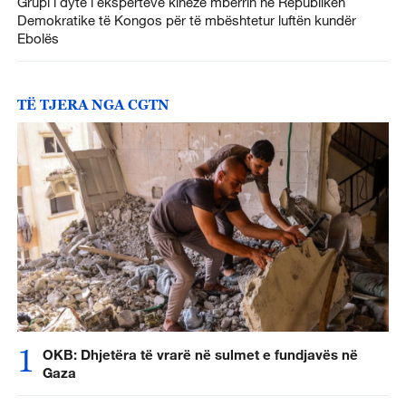
Grupi i dytë i ekspertëve kinezë mbërrin në Republikën
Demokratike të Kongos për të mbështetur luftën kundër
Ebolës
TË TJERA NGA CGTN
1
OKB: Dhjetëra të vrarë në sulmet e fundjavës në
Gaza