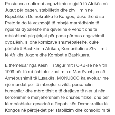
Presidenca riafirmoi angazhimin e gjatë të Afrikës së
Jugut për paqen, stabilitetin dhe zhvillimin në
Republikën Demokratike të Kongos, duke thënë se
Pretoria do të vazhdojë të mbajë marrëdhënie të
ngushta dypalëshe me qeverinë e vendit dhe të
mbështesë përpjekjet për paqe përmes angazhimit
dypalësh, si dhe kornizave shumëpalëshe, duke
përfshirë Bashkimin Afrikan, Komunitetin e Zhvillimit
të Afrikës Jugore dhe Kombet e Bashkuara.
E themeluar nga Këshilli i Sigurimit i OKB-së në vitin
1999 për të mbështetur zbatimin e Marrëveshjes së
Armëpushimit të Lusakës, MONUSCO ka evoluar me
një mandat për të mbrojtur civilët, personelin
humanitar dhe mbrojtësit e të drejtave të njeriut nën
kërcënimin e menjëhershëm të dhunës fizike, dhe për
të mbështetur qeverinë e Republikës Demokratike të
Kongos në përpjekjet për stabilizim dhe konsolidim të