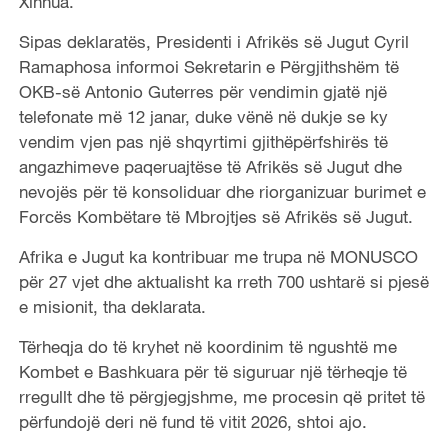
Xinhua.
Sipas deklaratës, Presidenti i Afrikës së Jugut Cyril
Ramaphosa informoi Sekretarin e Përgjithshëm të
OKB-së Antonio Guterres për vendimin gjatë një
telefonate më 12 janar, duke vënë në dukje se ky
vendim vjen pas një shqyrtimi gjithëpërfshirës të
angazhimeve paqeruajtëse të Afrikës së Jugut dhe
nevojës për të konsoliduar dhe riorganizuar burimet e
Forcës Kombëtare të Mbrojtjes së Afrikës së Jugut.
Afrika e Jugut ka kontribuar me trupa në MONUSCO
për 27 vjet dhe aktualisht ka rreth 700 ushtarë si pjesë
e misionit, tha deklarata.
Tërheqja do të kryhet në koordinim të ngushtë me
Kombet e Bashkuara për të siguruar një tërheqje të
rregullt dhe të përgjegjshme, me procesin që pritet të
përfundojë deri në fund të vitit 2026, shtoi ajo.