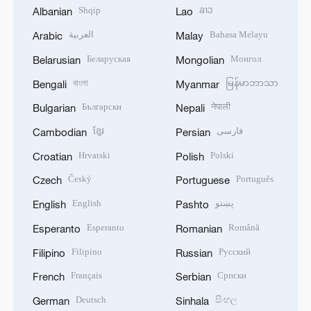
Shqip
ລາວ
Albanian
Lao
العربية
Bahasa Melayu
Arabic
Malay
Беларуская
Монгол
Belarusian
Mongolian
বাংলা
မြန်မာဘာသာ
Bengali
Myanmar
Български
नेपाली
Bulgarian
Nepali
ខ្មែរ
فارسی
Cambodian
Persian
Hrvatski
Polski
Croatian
Polish
Český
Português
Czech
Portuguese
English
پښتو
English
Pashto
Esperanto
Română
Esperanto
Romanian
Filipino
Русский
Filipino
Russian
Français
Српски
French
Serbian
Deutsch
සිංහල
German
Sinhala