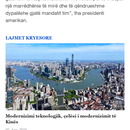
një marrëdhënie të mirë dhe të qëndrueshme
dypalëshe gjatë mandatit tim”, tha presidenti
amerikan.
LAJMET KRYESORE
Modernizimi teknologjik, çelësi i modernizimit të
Kinës
05-Aug-2026