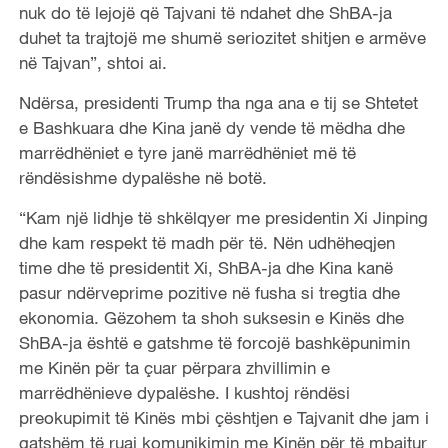
nuk do të lejojë që Tajvani të ndahet dhe ShBA-ja
duhet ta trajtojë me shumë seriozitet shitjen e armëve
në Tajvan”, shtoi ai.
Ndërsa, presidenti Trump tha nga ana e tij se Shtetet
e Bashkuara dhe Kina janë dy vende të mëdha dhe
marrëdhëniet e tyre janë marrëdhëniet më të
rëndësishme dypalëshe në botë.
“Kam një lidhje të shkëlqyer me presidentin Xi Jinping
dhe kam respekt të madh për të. Nën udhëheqjen
time dhe të presidentit Xi, ShBA-ja dhe Kina kanë
pasur ndërveprime pozitive në fusha si tregtia dhe
ekonomia. Gëzohem ta shoh suksesin e Kinës dhe
ShBA-ja është e gatshme të forcojë bashkëpunimin
me Kinën për ta çuar përpara zhvillimin e
marrëdhënieve dypalëshe. I kushtoj rëndësi
preokupimit të Kinës mbi çështjen e Tajvanit dhe jam i
gatshëm të ruaj komunikimin me Kinën për të mbajtur