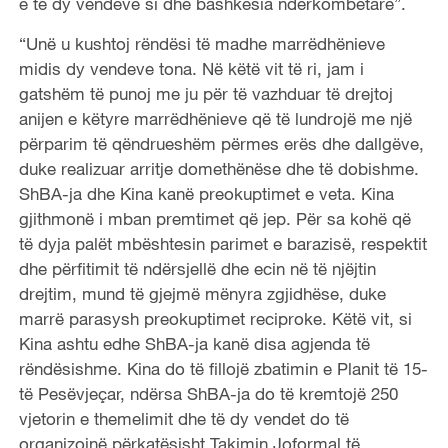
e të dy vendeve si dhe bashkësia ndërkombëtare”.
“Unë u kushtoj rëndësi të madhe marrëdhënieve
midis dy vendeve tona. Në këtë vit të ri, jam i
gatshëm të punoj me ju për të vazhduar të drejtoj
anijen e këtyre marrëdhënieve që të lundrojë me një
përparim të qëndrueshëm përmes erës dhe dallgëve,
duke realizuar arritje domethënëse dhe të dobishme.
ShBA-ja dhe Kina kanë preokuptimet e veta. Kina
gjithmonë i mban premtimet që jep. Për sa kohë që
të dyja palët mbështesin parimet e barazisë, respektit
dhe përfitimit të ndërsjellë dhe ecin në të njëjtin
drejtim, mund të gjejmë mënyra zgjidhëse, duke
marrë parasysh preokuptimet reciproke. Këtë vit, si
Kina ashtu edhe ShBA-ja kanë disa agjenda të
rëndësishme. Kina do të fillojë zbatimin e Planit të 15-
të Pesëvjeçar, ndërsa ShBA-ja do të kremtojë 250
vjetorin e themelimit dhe të dy vendet do të
organizojnë përkatësisht Takimin Joformal të