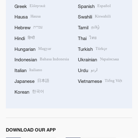
Ελληνικά
Español
Greek
Spanish
Hausa
Kiswahili
Hausa
Swahili
עברית
தமிழ்
Hebrew
Tamil
हिन्दी
ไทย
Hindi
Thai
Magyar
Türkçe
Hungarian
Turkish
Bahasa Indonesia
Українська
Indonesian
Ukrainian
Italiano
اردو
Italian
Urdu
日本語
Tiếng Việt
Japanese
Vietnamese
한국어
Korean
DOWNLOAD OUR APP