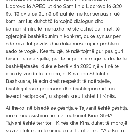
Liderëve të APEC-ut dhe Samitin e Liderëve të G20-
ës. Të dyja palët, në përputhje me konsensusin që
kemi arritur, duhet të forcojnë dialogun dhe
komunikimin, të menaxhojnë siç duhet dallimet, të
zgjerojnë bashkëpunimin konkret, duke synuar për
çdo rezultat pozitiv dhe duke mos krijuar problem
sado të vogël. Kështu që, të ndërtojmë gur pas guri
besim të ndërsjellë, për të hapur një rrugë të drejtë të
bashkëjetesës, duke e bërë vitin 2026 një vit në të
cilin dy vende të mëdha, si Kina dhe Shtetet e
Bashkuara, të ecin drejt respektit të ndërsjellë,
bashkëjetesës paqësore dhe bashkëpunimit me
leverdi reciproke”, u shpreh kreu i shtetit i Kinës.
Ai thekoi në bisedë se çështja e Tajvanit është çështja
më e rëndësishme në marrëdhëniet Kinë-ShBA.
Tajvani është territor i Kinës dhe Kina duhet të mbrojë
sovranitetin dhe tërësinë e saj territoriale. “Ajo kurrë