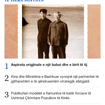
1
Aspirata origjinale e një babai dhe e birit të tij
2
Kina dhe Mbretëria e Bashkuar synojnë një partneritet të
gjithanshëm e të qëndrueshëm strategjik afatgjatë
3
Publikohen modelet e flamurëve të katër forcave të
Ushtrisë Çlirimtare Popullore të Kinës