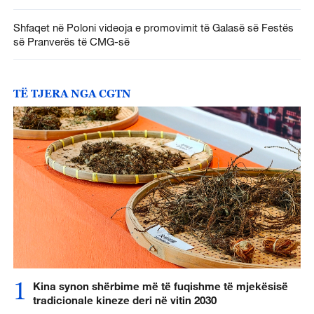
Shfaqet në Poloni videoja e promovimit të Galasë së Festës
së Pranverës të CMG-së
TË TJERA NGA CGTN
1
Kina synon shërbime më të fuqishme të mjekësisë
tradicionale kineze deri në vitin 2030