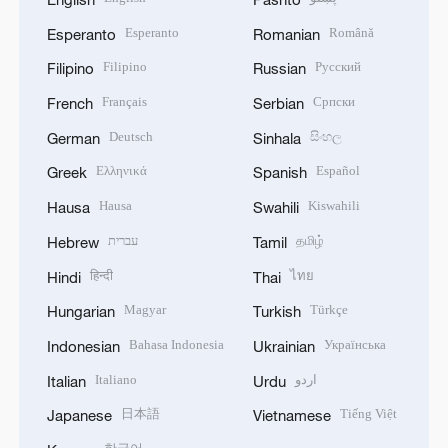
Esperanto
Română
Esperanto
Romanian
Filipino
Русский
Filipino
Russian
Français
Српски
French
Serbian
Deutsch
සිංහල
German
Sinhala
Ελληνικά
Español
Greek
Spanish
Hausa
Kiswahili
Hausa
Swahili
עברית
தமிழ்
Hebrew
Tamil
हिन्दी
ไทย
Hindi
Thai
Magyar
Türkçe
Hungarian
Turkish
Bahasa Indonesia
Українська
Indonesian
Ukrainian
Italiano
اردو
Italian
Urdu
日本語
Tiếng Việt
Japanese
Vietnamese