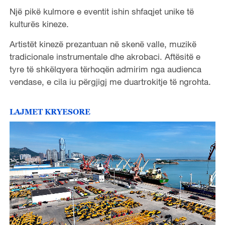
Një pikë kulmore e eventit ishin shfaqjet unike të
kulturës kineze.
Artistët kinezë prezantuan në skenë valle, muzikë
tradicionale instrumentale dhe akrobaci. Aftësitë e
tyre të shkëlqyera tërhoqën admirim nga audienca
vendase, e cila iu përgjigj me duartrokitje të ngrohta.
LAJMET KRYESORE