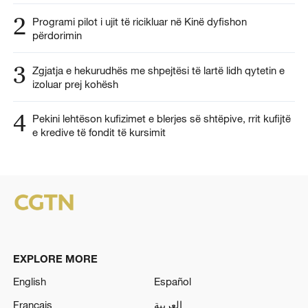
2
Programi pilot i ujit të ricikluar në Kinë dyfishon
përdorimin
3
Zgjatja e hekurudhës me shpejtësi të lartë lidh qytetin e
izoluar prej kohësh
4
Pekini lehtëson kufizimet e blerjes së shtëpive, rrit kufijtë
e kredive të fondit të kursimit
EXPLORE MORE
English
Español
Français
العربية