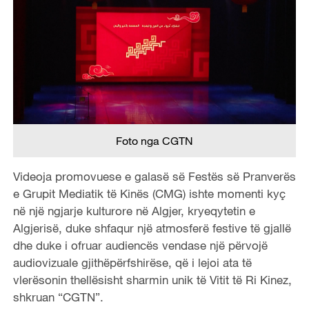
Foto nga CGTN
Videoja promovuese e galasë së Festës së Pranverës
e Grupit Mediatik të Kinës (CMG) ishte momenti kyç
në një ngjarje kulturore në Algjer, kryeqytetin e
Algjerisë, duke shfaqur një atmosferë festive të gjallë
dhe duke i ofruar audiencës vendase një përvojë
audiovizuale gjithëpërfshirëse, që i lejoi ata të
vlerësonin thellësisht sharmin unik të Vitit të Ri Kinez,
shkruan “CGTN”.