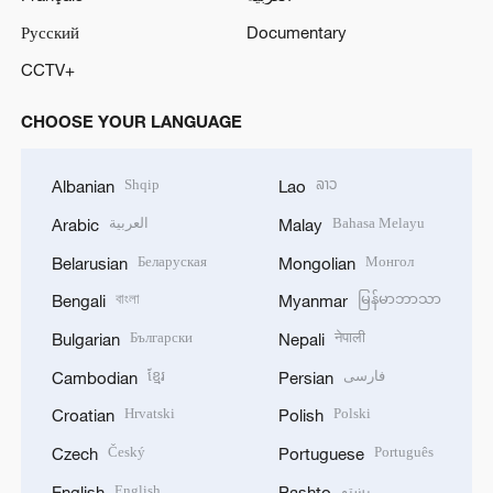
Русский
Documentary
CCTV+
CHOOSE YOUR LANGUAGE
Shqip
ລາວ
Albanian
Lao
العربية
Bahasa Melayu
Arabic
Malay
Беларуская
Монгол
Belarusian
Mongolian
বাংলা
မြန်မာဘာသာ
Bengali
Myanmar
Български
नेपाली
Bulgarian
Nepali
ខ្មែរ
فارسی
Cambodian
Persian
Hrvatski
Polski
Croatian
Polish
Český
Português
Czech
Portuguese
English
پښتو
English
Pashto