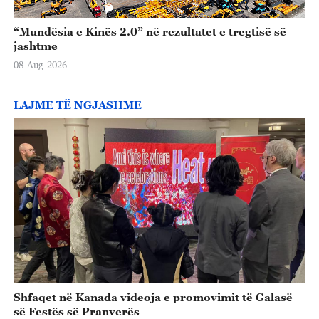
“Mundësia e Kinës 2.0” në rezultatet e tregtisë së
jashtme
08-Aug-2026
LAJME TË NGJASHME
Shfaqet në Kanada videoja e promovimit të Galasë
së Festës së Pranverës