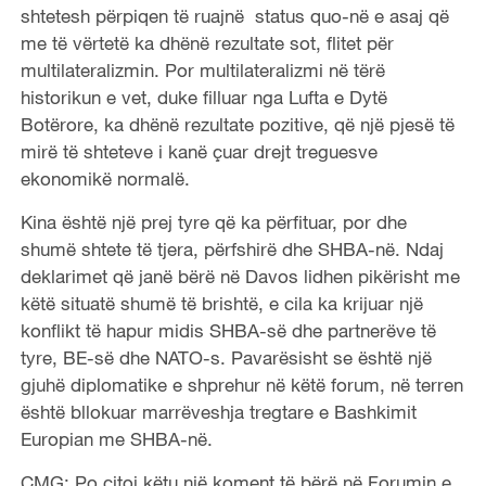
shtetesh përpiqen të ruajnë status quo-në e asaj që
me të vërtetë ka dhënë rezultate sot, flitet për
multilateralizmin. Por multilateralizmi në tërë
historikun e vet, duke filluar nga Lufta e Dytë
Botërore, ka dhënë rezultate pozitive, që një pjesë të
mirë të shteteve i kanë çuar drejt treguesve
ekonomikë normalë.
Kina është një prej tyre që ka përfituar, por dhe
shumë shtete të tjera, përfshirë dhe SHBA-në. Ndaj
deklarimet që janë bërë në Davos lidhen pikërisht me
këtë situatë shumë të brishtë, e cila ka krijuar një
konflikt të hapur midis SHBA-së dhe partnerëve të
tyre, BE-së dhe NATO-s. Pavarësisht se është një
gjuhë diplomatike e shprehur në këtë forum, në terren
është bllokuar marrëveshja tregtare e Bashkimit
Europian me SHBA-në.
CMG: Po citoj këtu një koment të bërë në Forumin e