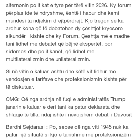
alternonin politikat e tyre për tërë vitin 2026. Ky forum
përplas ide të ndryshme, është i hapur dhe kemi
mundësi ta ndjekim drejtpërdrejt. Kjo tregon se ka
ardhur koha që të debatohen dy çështjet kryesore
sikundër i kishte dhe ky Forum. Çeshtja më e madhe
tani lidhet me debatet që bëjnë ekspertët, por
sidomos dhe politikanët, që lidhet me
multilateralizmin dhe unilateralizmin.
Si në vitin e kaluar, ashtu dhe këtë vit lidhur me
vendosjen e tarifave dhe proteksionizmin kishte për
të diskutuar.
CMG: Që nga ardhja në fuqi e administratës Trump
janarin e kaluar e deri tani ka patur deklarata dhe
shfaqje të tilla, ndaj ishte i nevojshëm debati i Davosit
Bardhi Sejdarasi : Po, sepse që nga viti 1945 nuk ka
patur një situatë si kjo e tanishme me proteksionizëm