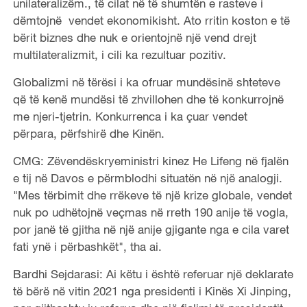
unilateralizëm., të cilat në të shumtën e rasteve i
dëmtojnë vendet ekonomikisht. Ato rritin koston e të
bërit biznes dhe nuk e orientojnë një vend drejt
multilateralizmit, i cili ka rezultuar pozitiv.
Globalizmi në tërësi i ka ofruar mundësinë shteteve
që të kenë mundësi të zhvillohen dhe të konkurrojnë
me njeri-tjetrin. Konkurrenca i ka çuar vendet
përpara, përfshirë dhe Kinën.
CMG: Zëvendëskryeministri kinez He Lifeng në fjalën
e tij në Davos e përmblodhi situatën në një analogji.
"Mes tërbimit dhe rrëkeve të një krize globale, vendet
nuk po udhëtojnë veçmas në rreth 190 anije të vogla,
por janë të gjitha në një anije gjigante nga e cila varet
fati ynë i përbashkët", tha ai.
Bardhi Sejdarasi: Ai këtu i është referuar një deklarate
të bërë në vitin 2021 nga presidenti i Kinës Xi Jinping,