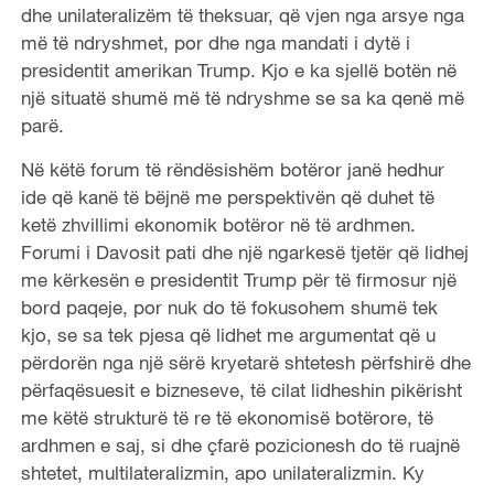
dhe unilateralizëm të theksuar, që vjen nga arsye nga
më të ndryshmet, por dhe nga mandati i dytë i
presidentit amerikan Trump. Kjo e ka sjellë botën në
një situatë shumë më të ndryshme se sa ka qenë më
parë.
Në këtë forum të rëndësishëm botëror janë hedhur
ide që kanë të bëjnë me perspektivën që duhet të
ketë zhvillimi ekonomik botëror në të ardhmen.
Forumi i Davosit pati dhe një ngarkesë tjetër që lidhej
me kërkesën e presidentit Trump për të firmosur një
bord paqeje, por nuk do të fokusohem shumë tek
kjo, se sa tek pjesa që lidhet me argumentat që u
përdorën nga një sërë kryetarë shtetesh përfshirë dhe
përfaqësuesit e bizneseve, të cilat lidheshin pikërisht
me këtë strukturë të re të ekonomisë botërore, të
ardhmen e saj, si dhe çfarë pozicionesh do të ruajnë
shtetet, multilateralizmin, apo unilateralizmin. Ky