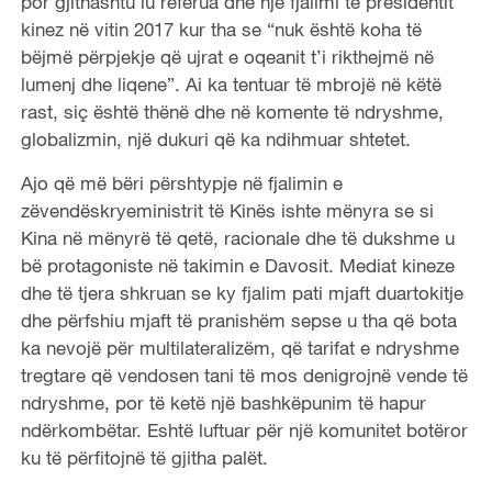
por gjithashtu iu referua dhe një fjalimi të presidentit
kinez në vitin 2017 kur tha se “nuk është koha të
bëjmë përpjekje që ujrat e oqeanit t’i rikthejmë në
lumenj dhe liqene”. Ai ka tentuar të mbrojë në këtë
rast, siç është thënë dhe në komente të ndryshme,
globalizmin, një dukuri që ka ndihmuar shtetet.
Ajo që më bëri përshtypje në fjalimin e
zëvendëskryeministrit të Kinës ishte mënyra se si
Kina në mënyrë të qetë, racionale dhe të dukshme u
bë protagoniste në takimin e Davosit. Mediat kineze
dhe të tjera shkruan se ky fjalim pati mjaft duartokitje
dhe përfshiu mjaft të pranishëm sepse u tha që bota
ka nevojë për multilateralizëm, që tarifat e ndryshme
tregtare që vendosen tani të mos denigrojnë vende të
ndryshme, por të ketë një bashkëpunim të hapur
ndërkombëtar. Eshtë luftuar për një komunitet botëror
ku të përfitojnë të gjitha palët.