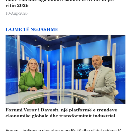
vitin 2026
10-Aug-2026
LAJME TË NGJASHME
Forumi Veror i Davosit, një platformë e trendeve
ekonomike globale dhe transformimit industrial
Forumi i botimeve shqyrton mundësitë dhe sfidat ndërsa IA