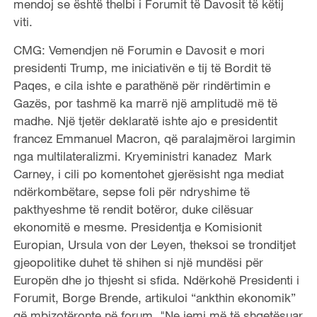
mendoj se është thelbi i Forumit të Davosit të këtij
viti.
CMG: Vemendjen në Forumin e Davosit e mori
presidenti Trump, me iniciativën e tij të Bordit të
Paqes, e cila ishte e parathënë për rindërtimin e
Gazës, por tashmë ka marrë një amplitudë më të
madhe. Një tjetër deklaratë ishte ajo e presidentit
francez Emmanuel Macron, që paralajmëroi largimin
nga multilateralizmi. Kryeministri kanadez Mark
Carney, i cili po komentohet gjerësisht nga mediat
ndërkombëtare, sepse foli për ndryshime të
pakthyeshme të rendit botëror, duke cilësuar
ekonomitë e mesme. Presidentja e Komisionit
Europian, Ursula von der Leyen, theksoi se tronditjet
gjeopolitike duhet të shihen si një mundësi për
Europën dhe jo thjesht si sfida. Ndërkohë Presidenti i
Forumit, Borge Brende, artikuloi “ankthin ekonomik”
që mbizotëronte në forum. "Ne jemi më të shqetësuar