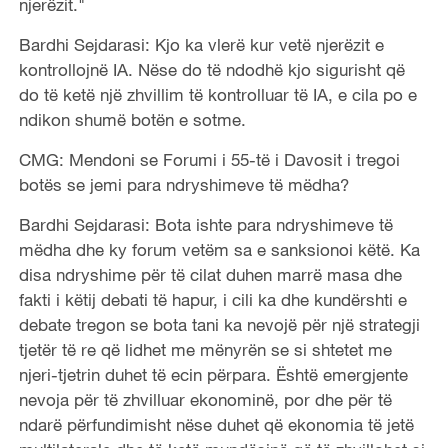
njerëzit."
Bardhi Sejdarasi: Kjo ka vlerë kur vetë njerëzit e
kontrollojnë IA. Nëse do të ndodhë kjo sigurisht që
do të ketë një zhvillim të kontrolluar të IA, e cila po e
ndikon shumë botën e sotme.
CMG: Mendoni se Forumi i 55-të i Davosit i tregoi
botës se jemi para ndryshimeve të mëdha?
Bardhi Sejdarasi: Bota ishte para ndryshimeve të
mëdha dhe ky forum vetëm sa e sanksionoi këtë. Ka
disa ndryshime për të cilat duhen marrë masa dhe
fakti i këtij debati të hapur, i cili ka dhe kundërshti e
debate tregon se bota tani ka nevojë për një strategji
tjetër të re që lidhet me mënyrën se si shtetet me
njeri-tjetrin duhet të ecin përpara. Është emergjente
nevoja për të zhvilluar ekonominë, por dhe për të
ndarë përfundimisht nëse duhet që ekonomia të jetë