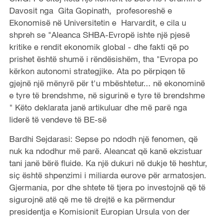
Davosit nga Gita Gopinath, profesoreshë e
Ekonomisë në Universitetin e Harvardit, e cila u
shpreh se "Aleanca SHBA-Evropë ishte një pjesë
kritike e rendit ekonomik global - dhe fakti që po
prishet është shumë i rëndësishëm, tha "Evropa po
kërkon autonomi strategjike. Ata po përpiqen të
gjejnë një mënyrë për t'u mbështetur... në ekonominë
e tyre të brendshme, në sigurinë e tyre të brendshme
" Këto deklarata janë artikuluar dhe më parë nga
liderë të vendeve të BE-së
Bardhi Sejdarasi: Sepse po ndodh një fenomen, që
nuk ka ndodhur më parë. Aleancat që kanë ekzistuar
tani janë bërë fluide. Ka një dukuri në dukje të heshtur,
siç është shpenzimi i miliarda eurove për armatosjen.
Gjermania, por dhe shtete të tjera po investojnë që të
sigurojnë atë që me të drejtë e ka përmendur
presidentja e Komisionit Europian Ursula von der