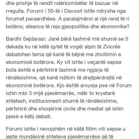
dhe prishje të rendit ndërkombëtar të bazuar në
rregulla. Forumi i 55-të i Davosit ishte ndryshe nga
forumet paraardhëse. A paralajmëroi ai një rend të ri
botëror, aleanca të reja gjeopolitike dhe ekonomike?
Bardhi Sejdarasi: Janë bërë tashmë më shumë se 5
dekada ku në këtë qytet të vogël alpin të Zvicrës
debatohen tema që kanë të bëjnë me zhvillimin e
ekonomisë botërore. Ky vit ishte i veçantë sepse
bota është e përfshirë tashmë me ngjarje të
rëndësishme, që kanë ndikim të drejtpërdrejtë në
ekonominë botërore. Kjo është arsyeja pse në Forum
ishin mbi 3 mijë pjesëmarrës, ndër to kryetarë
shtetesh, institucionesh shumë të rëndësishme,
përfshirë dhe shoqërinë civile dhe mediat që ishin
pjesë e këtij debati.
Forumi ishte i nevojshëm në këtë fillim viti sepse u
jepte mundësinë shteteve pjesëmarrëse që të