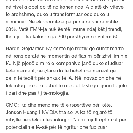
në nivel global do të ndikohen nga IA gjatë dy viteve
të ardhshme, duke u transformuar ose duke u
eliminuar. Në ekonomitë e përparuara shifra është
60%. Vetë FMN-ja nuk është imune ndaj këtij trendi,
tha ajo - ka kaluar nga 200 përkthyes në vetëm 50.
Bardhi Sejdarasi: Ky është një rrezik që duhet marrë
në konsideratë në momentin që flasim për zhvillimin e
IA. Një pjesë e mirë e kompanive janë duke studiuar
këtë element, se çfarë do të bëhet me njerëzit që
dalin të tepërt për shkak të IA. Në inovacion dhe në
teknologjinë e re duhet të mbetet fakti që njeriu të jetë
i pari dhe pas tij teknologjia.
CMG: Ka dhe mendime të ekspertëve për këtë.
Jensen Huang i NVIDIA tha se IA ka të ngjarë të
mbyllë hendekun teknologjik: "Jam mjaft optimist për
potencialin e IA-së për të ngritur dhe fuqizuar