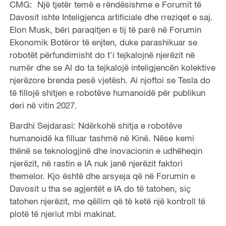
CMG: Një tjetër temë e rëndësishme e Forumit të
Davosit ishte Inteligjenca artificiale dhe rreziqet e saj.
Elon Musk, bëri paraqitjen e tij të parë në Forumin
Ekonomik Botëror të enjten, duke parashikuar se
robotët përfundimisht do t’i tejkalojnë njerëzit në
numër dhe se Al do ta tejkalojë inteligjencën kolektive
njerëzore brenda pesë vjetësh. Ai njoftoi se Tesla do
të fillojë shitjen e robotëve humanoidë për publikun
deri në vitin 2027.
Bardhi Sejdarasi: Ndërkohë shitja e robotëve
humanoidë ka filluar tashmë në Kinë. Nëse kemi
thënë se teknologjinë dhe inovacionin e udhëheqin
njerëzit, në rastin e IA nuk janë njerëzit faktori
themelor. Kjo është dhe arsyeja që në Forumin e
Davosit u tha se agjentët e IA do të tatohen, siç
tatohen njerëzit, me qëllim që të ketë një kontroll të
plotë të njeriut mbi makinat.