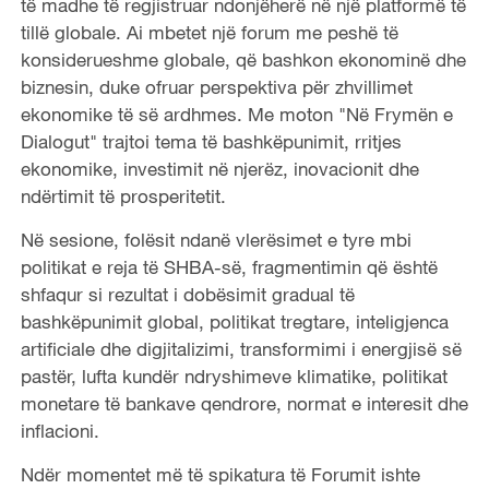
të madhe të regjistruar ndonjëherë në një platformë të
tillë globale. Ai mbetet një forum me peshë të
konsiderueshme globale, që bashkon ekonominë dhe
biznesin, duke ofruar perspektiva për zhvillimet
ekonomike të së ardhmes. Me moton "Në Frymën e
Dialogut" trajtoi tema të bashkëpunimit, rritjes
ekonomike, investimit në njerëz, inovacionit dhe
ndërtimit të prosperitetit.
Në sesione, folësit ndanë vlerësimet e tyre mbi
politikat e reja të SHBA-së, fragmentimin që është
shfaqur si rezultat i dobësimit gradual të
bashkëpunimit global, politikat tregtare, inteligjenca
artificiale dhe digjitalizimi, transformimi i energjisë së
pastër, lufta kundër ndryshimeve klimatike, politikat
monetare të bankave qendrore, normat e interesit dhe
inflacioni.
Ndër momentet më të spikatura të Forumit ishte