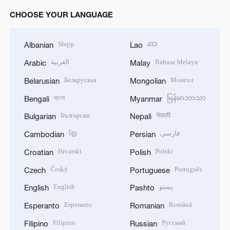
CHOOSE YOUR LANGUAGE
Shqip
ລາວ
Albanian
Lao
العربية
Bahasa Melayu
Arabic
Malay
Беларуская
Монгол
Belarusian
Mongolian
বাংলা
မြန်မာဘာသာ
Bengali
Myanmar
Български
नेपाली
Bulgarian
Nepali
ខ្មែរ
فارسی
Cambodian
Persian
Hrvatski
Polski
Croatian
Polish
Český
Português
Czech
Portuguese
English
پښتو
English
Pashto
Esperanto
Română
Esperanto
Romanian
Filipino
Русский
Filipino
Russian