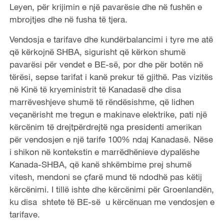
Leyen, për krijimin e një pavarësie dhe në fushën e
mbrojtjes dhe në fusha të tjera.
Vendosja e tarifave dhe kundërbalancimi i tyre me atë
që kërkojnë SHBA, sigurisht që kërkon shumë
pavarësi për vendet e BE-së, por dhe për botën në
tërësi, sepse tarifat i kanë prekur të gjithë. Pas vizitës
në Kinë të kryeministrit të Kanadasë dhe disa
marrëveshjeve shumë të rëndësishme, që lidhen
veçanërisht me tregun e makinave elektrike, pati një
kërcënim të drejtpërdrejtë nga presidenti amerikan
për vendosjen e një tarife 100% ndaj Kanadasë. Nëse
i shikon në kontekstin e marrëdhënieve dypalëshe
Kanada-SHBA, që kanë shkëmbime prej shumë
vitesh, mendoni se çfarë mund të ndodhë pas këtij
kërcënimi. I tillë ishte dhe kërcënimi për Groenlandën,
ku disa shtete të BE-së u kërcënuan me vendosjen e
tarifave.