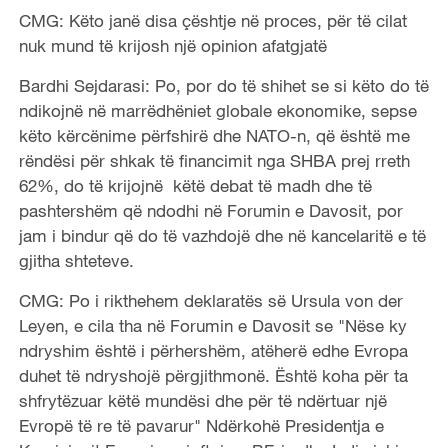
CMG: Këto janë disa çështje në proces, për të cilat
nuk mund të krijosh një opinion afatgjatë
Bardhi Sejdarasi: Po, por do të shihet se si këto do të
ndikojnë në marrëdhëniet globale ekonomike, sepse
këto kërcënime përfshirë dhe NATO-n, që është me
rëndësi për shkak të financimit nga SHBA prej rreth
62%, do të krijojnë këtë debat të madh dhe të
pashtershëm që ndodhi në Forumin e Davosit, por
jam i bindur që do të vazhdojë dhe në kancelaritë e të
gjitha shteteve.
CMG: Po i rikthehem deklaratës së Ursula von der
Leyen, e cila tha në Forumin e Davosit se "Nëse ky
ndryshim është i përhershëm, atëherë edhe Evropa
duhet të ndryshojë përgjithmonë. Është koha për ta
shfrytëzuar këtë mundësi dhe për të ndërtuar një
Evropë të re të pavarur" Ndërkohë Presidentja e