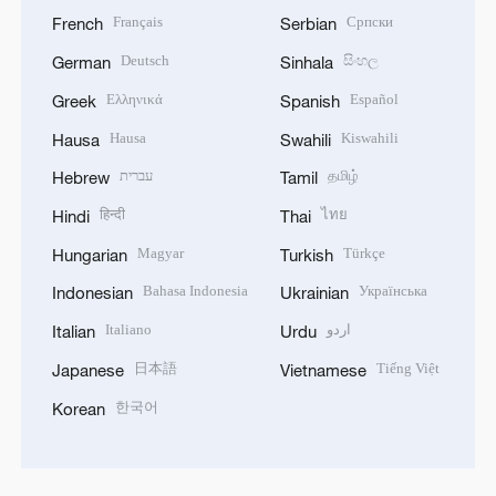
Français
Српски
French
Serbian
Deutsch
සිංහල
German
Sinhala
Ελληνικά
Español
Greek
Spanish
Hausa
Kiswahili
Hausa
Swahili
עברית
தமிழ்
Hebrew
Tamil
हिन्दी
ไทย
Hindi
Thai
Magyar
Türkçe
Hungarian
Turkish
Bahasa Indonesia
Українська
Indonesian
Ukrainian
Italiano
اردو
Italian
Urdu
日本語
Tiếng Việt
Japanese
Vietnamese
한국어
Korean