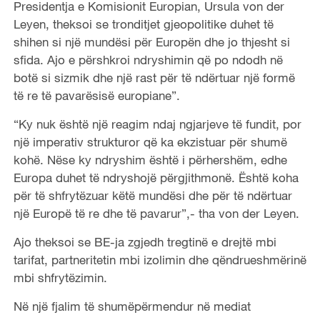
Presidentja e Komisionit Europian, Ursula von der
Leyen, theksoi se tronditjet gjeopolitike duhet të
shihen si një mundësi për Europën dhe jo thjesht si
sfida. Ajo e përshkroi ndryshimin që po ndodh në
botë si sizmik dhe një rast për të ndërtuar një formë
të re të pavarësisë europiane”.
“Ky nuk është një reagim ndaj ngjarjeve të fundit, por
një imperativ strukturor që ka ekzistuar për shumë
kohë. Nëse ky ndryshim është i përhershëm, edhe
Europa duhet të ndryshojë përgjithmonë. Është koha
për të shfrytëzuar këtë mundësi dhe për të ndërtuar
një Europë të re dhe të pavarur”,- tha von der Leyen.
Ajo theksoi se BE-ja zgjedh tregtinë e drejtë mbi
tarifat, partneritetin mbi izolimin dhe qëndrueshmërinë
mbi shfrytëzimin.
Në një fjalim të shumëpërmendur në mediat