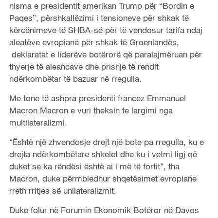
nisma e presidentit amerikan Trump për “Bordin e
Paqes”, përshkallëzimi i tensioneve për shkak të
kërcënimeve të SHBA-së për të vendosur tarifa ndaj
aleatëve evropianë për shkak të Groenlandës,
deklaratat e liderëve botërorë që paralajmëruan për
thyerje të aleancave dhe prishje të rendit
ndërkombëtar të bazuar në rregulla.
Me tone të ashpra presidenti francez Emmanuel
Macron Macron e vuri theksin te largimi nga
multilateralizmi.
“Është një zhvendosje drejt një bote pa rregulla, ku e
drejta ndërkombëtare shkelet dhe ku i vetmi ligj që
duket se ka rëndësi është ai i më të fortit”, tha
Macron, duke përmbledhur shqetësimet evropiane
rreth rritjes së unilateralizmit.
Duke folur në Forumin Ekonomik Botëror në Davos