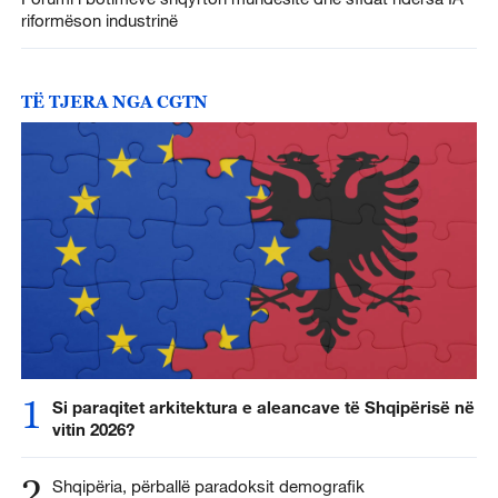
riformëson industrinë
TË TJERA NGA CGTN
1
Si paraqitet arkitektura e aleancave të Shqipërisë në
vitin 2026?
2
Shqipëria, përballë paradoksit demografik