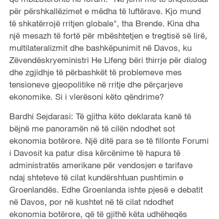
për përshkallëzimet e mëdha të luftërave. Kjo mund
të shkatërrojë rritjen globale", tha Brende. Kina dha
një mesazh të fortë për mbështetjen e tregtisë së lirë,
multilateralizmit dhe bashkëpunimit në Davos, ku
Zëvendëskryeministri He Lifeng bëri thirrje për dialog
dhe zgjidhje të përbashkët të problemeve mes
tensioneve gjeopolitike në rritje dhe përçarjeve
ekonomike. Si i vlerësoni këto qëndrime?
Bardhi Sejdarasi: Të gjitha këto deklarata kanë të
bëjnë me panoramën në të cilën ndodhet sot
ekonomia botërore. Një ditë para se të fillonte Forumi
i Davosit ka patur disa kërcënime të hapura të
administratës amerikane për vendosjen e tarifave
ndaj shteteve të cilat kundërshtuan pushtimin e
Groenlandës. Edhe Groenlanda ishte pjesë e debatit
në Davos, por në kushtet në të cilat ndodhet
ekonomia botërore, që të gjithë këta udhëheqës