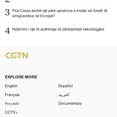
3
Pse Ceuta është një pikë qendrore e krizës së fundit të
emigrantëve në Evropë?
4
Ndërtimi i një të ardhmeje të përbashkët teknologjike
EXPLORE MORE
English
Español
Français
العربية
Русский
Documentary
CCTV+