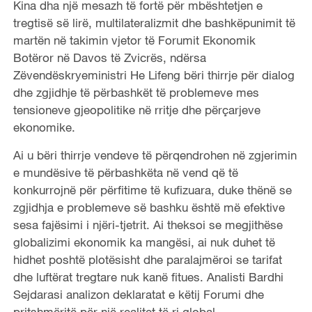
Kina dha një mesazh të fortë për mbështetjen e
tregtisë së lirë, multilateralizmit dhe bashkëpunimit të
martën në takimin vjetor të Forumit Ekonomik
Botëror në Davos të Zvicrës, ndërsa
Zëvendëskryeministri He Lifeng bëri thirrje për dialog
dhe zgjidhje të përbashkët të problemeve mes
tensioneve gjeopolitike në rritje dhe përçarjeve
ekonomike.
Ai u bëri thirrje vendeve të përqendrohen në zgjerimin
e mundësive të përbashkëta në vend që të
konkurrojnë për përfitime të kufizuara, duke thënë se
zgjidhja e problemeve së bashku është më efektive
sesa fajësimi i njëri-tjetrit. Ai theksoi se megjithëse
globalizimi ekonomik ka mangësi, ai nuk duhet të
hidhet poshtë plotësisht dhe paralajmëroi se tarifat
dhe luftërat tregtare nuk kanë fitues. Analisti Bardhi
Sejdarasi analizon deklaratat e këtij Forumi dhe
pritshmëritë për një realitet të ri global.