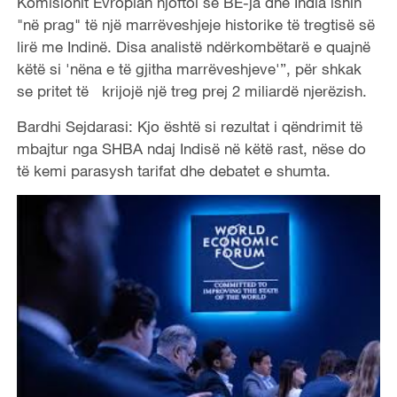
Komisionit Evropian njoftoi se BE-ja dhe India ishin
"në prag" të një marrëveshjeje historike të tregtisë së
lirë me Indinë. Disa analistë ndërkombëtarë e quajnë
këtë si 'nëna e të gjitha marrëveshjeve'”, për shkak
se pritet të krijojë një treg prej 2 miliardë njerëzish.
Bardhi Sejdarasi: Kjo është si rezultat i qëndrimit të
mbajtur nga SHBA ndaj Indisë në këtë rast, nëse do
të kemi parasysh tarifat dhe debatet e shumta.