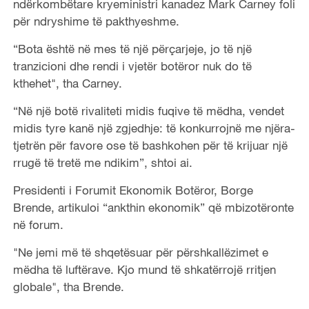
ndërkombëtare kryeministri kanadez Mark Carney foli
për ndryshime të pakthyeshme.
“Bota është në mes të një përçarjeje, jo të një
tranzicioni dhe rendi i vjetër botëror nuk do të
kthehet", tha Carney.
“Në një botë rivaliteti midis fuqive të mëdha, vendet
midis tyre kanë një zgjedhje: të konkurrojnë me njëra-
tjetrën për favore ose të bashkohen për të krijuar një
rrugë të tretë me ndikim”, shtoi ai.
Presidenti i Forumit Ekonomik Botëror, Borge
Brende, artikuloi “ankthin ekonomik” që mbizotëronte
në forum.
"Ne jemi më të shqetësuar për përshkallëzimet e
mëdha të luftërave. Kjo mund të shkatërrojë rritjen
globale", tha Brende.