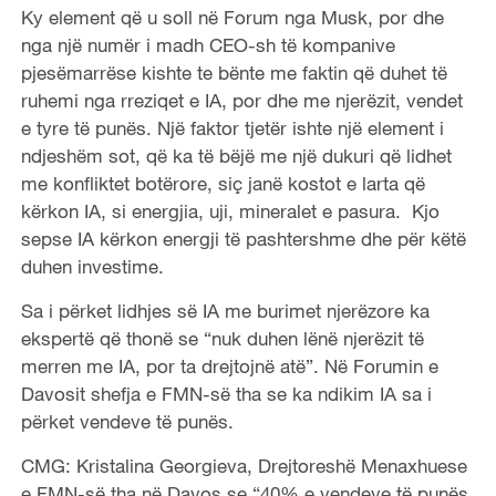
Ky element që u soll në Forum nga Musk, por dhe
nga një numër i madh CEO-sh të kompanive
pjesëmarrëse kishte te bënte me faktin që duhet të
ruhemi nga rreziqet e IA, por dhe me njerëzit, vendet
e tyre të punës. Një faktor tjetër ishte një element i
ndjeshëm sot, që ka të bëjë me një dukuri që lidhet
me konfliktet botërore, siç janë kostot e larta që
kërkon IA, si energjia, uji, mineralet e pasura. Kjo
sepse IA kërkon energji të pashtershme dhe për këtë
duhen investime.
Sa i përket lidhjes së IA me burimet njerëzore ka
ekspertë që thonë se “nuk duhen lënë njerëzit të
merren me IA, por ta drejtojnë atë”. Në Forumin e
Davosit shefja e FMN-së tha se ka ndikim IA sa i
përket vendeve të punës.
CMG: Kristalina Georgieva, Drejtoreshë Menaxhuese
e FMN-së tha në Davos se “40% e vendeve të punës