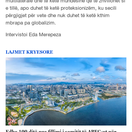
multilaterale dhe të ketë mundësinë që të zhvillohet si
e tillë, apo duhet të ketë proteksionizëm, ku secili
përgjigjet për vete dhe nuk duhet të ketë kthim
mbrapa pa globalizim.
Intervistoi Eda Merepeza
LAJMET KRYESORE
Edhe 100 ditë nga fillimi i samitit të APEC-ut për