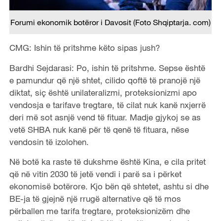
Forumi ekonomik botëror i Davosit (Foto Shqiptarja. com)
CMG: Ishin të pritshme këto sipas jush?
Bardhi Sejdarasi: Po, ishin të pritshme. Sepse është
e pamundur që një shtet, cilido qoftë të pranojë një
diktat, siç është unilateralizmi, proteksionizmi apo
vendosja e tarifave tregtare, të cilat nuk kanë nxjerrë
deri më sot asnjë vend të fituar. Madje gjykoj se as
vetë SHBA nuk kanë për të qenë të fituara, nëse
vendosin të izolohen.
Në botë ka raste të dukshme është Kina, e cila pritet
që në vitin 2030 të jetë vendi i parë sa i përket
ekonomisë botërore. Kjo bën që shtetet, ashtu si dhe
BE-ja të gjejnë një rrugë alternative që të mos
përballen me tarifa tregtare, proteksionizëm dhe