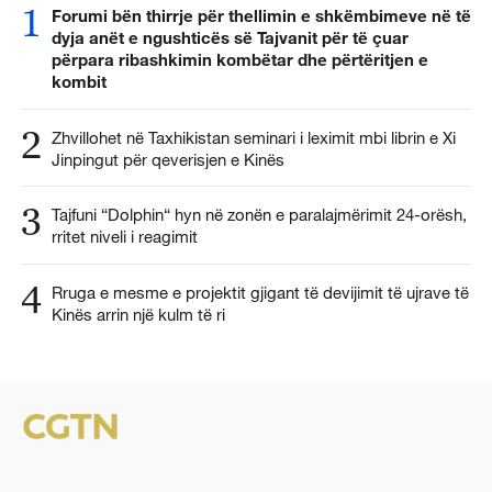
1
Forumi bën thirrje për thellimin e shkëmbimeve në të
dyja anët e ngushticës së Tajvanit për të çuar
përpara ribashkimin kombëtar dhe përtëritjen e
kombit
2
Zhvillohet në Taxhikistan seminari i leximit mbi librin e Xi
Jinpingut për qeverisjen e Kinës
3
Tajfuni “Dolphin“ hyn në zonën e paralajmërimit 24-orësh,
rritet niveli i reagimit
4
Rruga e mesme e projektit gjigant të devijimit të ujrave të
Kinës arrin një kulm të ri