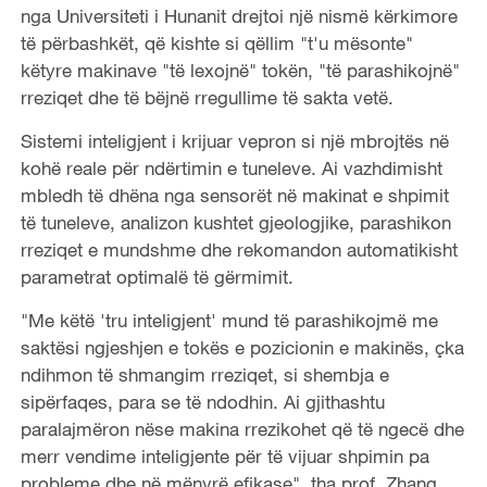
nga Universiteti i Hunanit drejtoi një nismë kërkimore
të përbashkët, që kishte si qëllim "t'u mësonte"
këtyre makinave "të lexojnë" tokën, "të parashikojnë"
rreziqet dhe të bëjnë rregullime të sakta vetë.
Sistemi inteligjent i krijuar vepron si një mbrojtës në
kohë reale për ndërtimin e tuneleve. Ai vazhdimisht
mbledh të dhëna nga sensorët në makinat e shpimit
të tuneleve, analizon kushtet gjeologjike, parashikon
rreziqet e mundshme dhe rekomandon automatikisht
parametrat optimalë të gërmimit.
"Me këtë 'tru inteligjent' mund të parashikojmë me
saktësi ngjeshjen e tokës e pozicionin e makinës, çka
ndihmon të shmangim rreziqet, si shembja e
sipërfaqes, para se të ndodhin. Ai gjithashtu
paralajmëron nëse makina rrezikohet që të ngecë dhe
merr vendime inteligjente për të vijuar shpimin pa
probleme dhe në mënyrë efikase", tha prof. Zhang