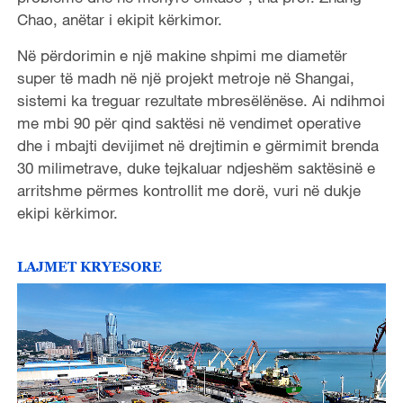
Chao, anëtar i ekipit kërkimor.
Në përdorimin e një makine shpimi me diametër
super të madh në një projekt metroje në Shangai,
sistemi ka treguar rezultate mbresëlënëse. Ai ndihmoi
me mbi 90 për qind saktësi në vendimet operative
dhe i mbajti devijimet në drejtimin e gërmimit brenda
30 milimetrave, duke tejkaluar ndjeshëm saktësinë e
arritshme përmes kontrollit me dorë, vuri në dukje
ekipi kërkimor.
LAJMET KRYESORE