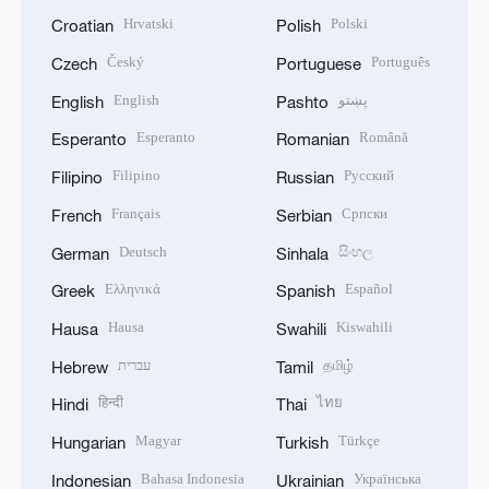
Hrvatski
Polski
Croatian
Polish
Český
Português
Czech
Portuguese
English
پښتو
English
Pashto
Esperanto
Română
Esperanto
Romanian
Filipino
Русский
Filipino
Russian
Français
Српски
French
Serbian
Deutsch
සිංහල
German
Sinhala
Ελληνικά
Español
Greek
Spanish
Hausa
Kiswahili
Hausa
Swahili
עברית
தமிழ்
Hebrew
Tamil
हिन्दी
ไทย
Hindi
Thai
Magyar
Türkçe
Hungarian
Turkish
Bahasa Indonesia
Українська
Indonesian
Ukrainian