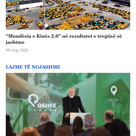
“Mundësia e Kinës 2.0” në rezultatet e tregtisë së
jashtme
08-Aug-2026
LAJME TË NGJASHME