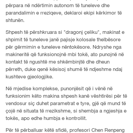
përpara në ndërtimin autonom të tuneleve dhe
parandalimin e rreziqeve, deklaroi ekipi kërkimor të
shtunën.
Shpesh të përshkruara si "dragonj çeliku", makinat e
shpimit të tuneleve janë pajisje kolosale thelbësore
për gërmimin e tuneleve nëntokësore. Ndryshe nga
makineritë që funksionojnë mbi tokë, ato punojnë në
kontakt të ngushtë me shkëmbinjtë dhe dheun
përreth, duke qenë kësisoj shumë të ndjeshme ndaj
kushteve gjeologjike.
Në mjedise komplekse, punonjësit që i vënë në
funksionim këto makina shpesh kanë vështirësi për të
vendosur siç duhet parametrat e tyre, gjë që mund të
çojë në situata të rrezikshme, si shembja a ngjeshja e
tokës, apo edhe humbja e kontrollit.
Për të përballuar këtë sfidë, profesori Chen Renpeng